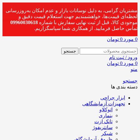
مشتریان گرامی، به دلیل نوسانات بازار و عدم امکان به‌روزرسانی
لحظه‌ای قیمت‌ها، خواهشمندیم جهت استعلام قیمت دقیق و
موجودی کالا، قبل از ثبت نهایی سفارش با شماره
09960030618
تماس حاصل فرمایید. از همکاری شما سپاسگزاریم.
0
مورد
0
تومان
جستجو
ورود / ثبت نام
0
مورد
0
تومان
منو
جستجو
دسته بندی ها
ابزار جراحی
تجهیزات آزمایشگاهی
اتوکلاو
بنماری
تانک ازت
سانتریفوژ
شیکر
ظروف آزمایشگاهی