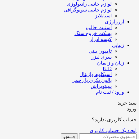
لوازم جانبی رادیولوژی
لوازم جانبی سونوگرافی
استابلایز
اورولوژی
استنت حالب
بسکت خروج سنگ
کیسه ادرار
زیبایی
تامپون بینی
سری لیزر
زنان و زایمان
IUD
اسپکلوم واژینال
بالون بکری یا رحمی
سیتوبراش
ورود / ثبت نام
سبد خرید
ورود
حساب کاربری ندارید؟
ایجاد یک حساب کاربری
جستجو