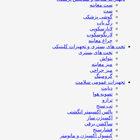
ست معاینه
ست
گوشی پزشکی
رگ یاب
لاپارسکوپی
لارنگوسکوپ
چراغ معاینه
تخت های بستری و تجهیزات کلینیکی
تخت های بستری
پتواش
میز معاینه
میز جراحی
گرومینگ
تجهیزات عمومی سلامت
دیابت
تصویه هوا
ترازو
تب سنج
پالس اکسیمتر انگشتی
اکسیژن ساز
ساکشن برقی
فشارسنج
کپسول اکسیژن و مانومتر