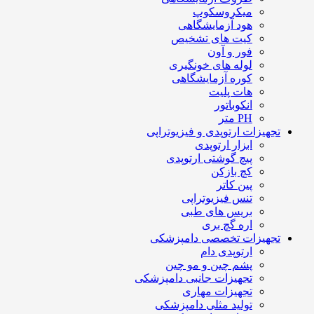
میکروسکوپ
هود آزمایشگاهی
کیت های تشخیص
فور و آون
لوله های خونگیری
کوره آزمایشگاهی
هات پلیت
انکوباتور
PH متر
تجهیزات ارتوپدی و فیزیوتراپی
ابزار ارتوپدی
پیچ گوشتی ارتوپدی
کچ بازکن
پین کاتر
تنس فیزیوتراپی
بریس های طبی
اره گچ بری
تجهیزات تخصصی دامپزشکی
ارتوپدی دام
پشم چین و مو چین
تجهیزات جانبی دامپزشکی
تجهیزات مهاری
تولید مثلی دامپزشکی