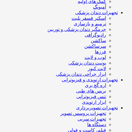
کمک های اولیه
آمبوبگ
تجهیزات دندان پزشکی
اسکنر فسفر پلیت
ترمیم و بازسازی
جرمگیر دندان پزشکی و توربین
رادیوگرافی
ساکشن
سرساکشن
فرزها
لوپ و لایت
یونیت دندان پزشکی
لایت کیور
ابزار جراحی دندان پزشکی
تجهیزات ارتوپدی و فیزیوتراپی
اره گچ بری
بریس های طبی
تنس فیزیوتراپی
ابزار ارتوپدی
تجهیزات تصویربرداری
تجهیزات پروسس تصویر
تجهیزات سربی
دستگاه ها
فیلم، کاست و فولی