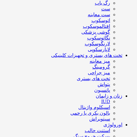
رگ یاب
ست
ست معاینه
اتوسکوپ
افتالموسکوپ
گوشی پزشکی
نگاتوسکوپ
لارنگوسکوپ
لاپارسکوپی
تخت های بستری و تجهیزات کلینیکی
میز معاینه
گرومینگ
میز جراحی
تخت های بستری
پتواش
پانسیون
زنان و زایمان
IUD
اسپکلوم واژینال
بالون بکری یا رحمی
سیتوبراش
اورولوژی
استنت حالب
بسکت خروج سنگ