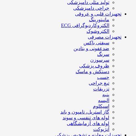
تولید مثلی دامپزشکی
جراحی دامپزشکی
تجهیزات قلبی و عروقی
مانیتورینگ
الکتروکاردیوگرافی ECG
الکتروشوک
تجهیزات مصرفی
سیفتی باکس
ضدعفونی و بتادین
سرنگ
سرسوزن
ظروف پزشکی
دستکش و ماسک
چسب
تیغ جراحی
تزریقات
پنبه
البسه
اسپکلوم
گاز استریل، تامپون و باند
لوله های تنفسی و سوند
لوله های آزمایشگاهی
آنژیوکت
تجهیزات معاینه و تشخیص پزشکی