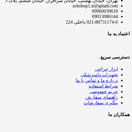
تهران، خیابان بهشتی، خیابان سرافراز، خیابان ششم، پلاک 5
zekshop1.ir@gmail.com
09960030618
09013086144
021-88731174-6 داخلی 224
اعتماد به ما
دسترسی سریع
ابزار جراحی
تجهیزات دامپزشکی
درباره ما و تماس با ما
شرایط استفاده
حریم خصوصی
راهنمای سفارش
پیگیری سفارشات
همکاران ما