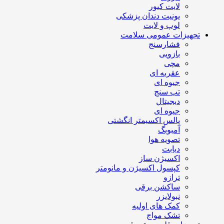
لایت کیور
یونیت دندان پزشکی
لوپ و لایت
تجهیزات عمومی سلامت
فشارسنج
بازویی
مچی
عقربه ای
جیوه ای
تب سنج
دیجیتال
جیوه ای
پالس اکسیمتر انگشتی
آمبوبگ
تصویه هوا
دیابت
اکسیژن ساز
کپسول اکسیژن و مانومتر
ترازو
ساکشن برقی
نبولایزر
کمک های اولیه
تشک مواج