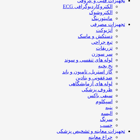
تجهیزات قلبی و عروقی
الکتروکاردیوگرافی ECG
الکتروشوک
مانیتورینگ
تجهیزات مصرفی
آنژیوکت
دستکش و ماسک
تیغ جراحی
تزریقات
سر سوزن
لوله های تنفسی و سوند
نخ بخیه
گاز استریل، تامپون و باند
ضدعفونی و بتادین
لوله های آزمایشگاهی
ظروف پزشکی
سیفی باکس
اسپکلوم
پنبه
البسه
سرنگ
چسب
تجهیزات معاینه و تشخیص پزشکی
چراغ معاینه