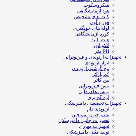
میکروسکوپ
هود آزمایشگاهی
کیت های تشخیص
فور و آون
لوله های خونگیری
کوره آزمایشگاهی
هات پلیت
انکوباتور
PH متر
تجهیزات ارتوپدی و فیزیوتراپی
ابزار ارتوپدی
پیچ گوشتی ارتوپدی
کچ بازکن
پین کاتر
تنس فیزیوتراپی
بریس های طبی
اره گچ بری
تجهیزات تخصصی دامپزشکی
ارتوپدی دام
پشم چین و مو چین
تجهیزات جانبی دامپزشکی
تجهیزات مهاری
تولید مثلی دامپزشکی