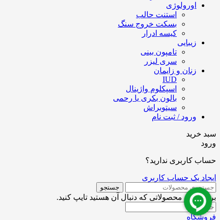
اورولوژی
استنت حالب
بسکت خروج سنگ
کیسه ادرار
زیبایی
تامپون بینی
سری لیزر
زنان و زایمان
IUD
اسپکلوم واژینال
بالون بکری یا رحمی
سیتوبراش
ورود / ثبت نام
سبد خرید
ورود
حساب کاربری ندارید؟
ایجاد یک حساب کاربری
جستجو
برای دیدن محصولاتی که دنبال آن هستید تایپ کنید.
فروشگاه