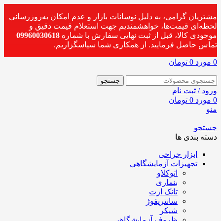
مشتریان گرامی، به دلیل نوسانات بازار و عدم امکان به‌روزرسانی
لحظه‌ای قیمت‌ها، خواهشمندیم جهت استعلام قیمت دقیق و
موجودی کالا، قبل از ثبت نهایی سفارش با شماره
09960030618
تماس حاصل فرمایید. از همکاری شما سپاسگزاریم.
0
مورد
0
تومان
جستجو
ورود / ثبت نام
0
مورد
0
تومان
منو
جستجو
دسته بندی ها
ابزار جراحی
تجهیزات آزمایشگاهی
اتوکلاو
بنماری
تانک ازت
سانتریفوژ
شیکر
ظروف آزمایشگاهی