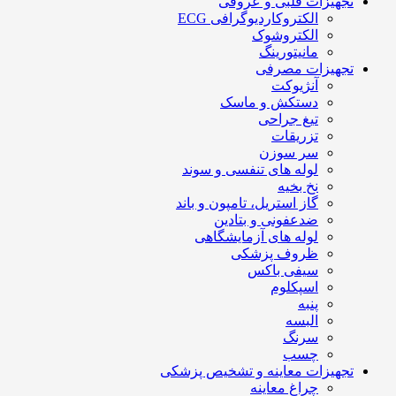
تجهیزات قلبی و عروقی
الکتروکاردیوگرافی ECG
الکتروشوک
مانیتورینگ
تجهیزات مصرفی
آنژیوکت
دستکش و ماسک
تیغ جراحی
تزریقات
سر سوزن
لوله های تنفسی و سوند
نخ بخیه
گاز استریل، تامپون و باند
ضدعفونی و بتادین
لوله های آزمایشگاهی
ظروف پزشکی
سیفی باکس
اسپکلوم
پنبه
البسه
سرنگ
چسب
تجهیزات معاینه و تشخیص پزشکی
چراغ معاینه