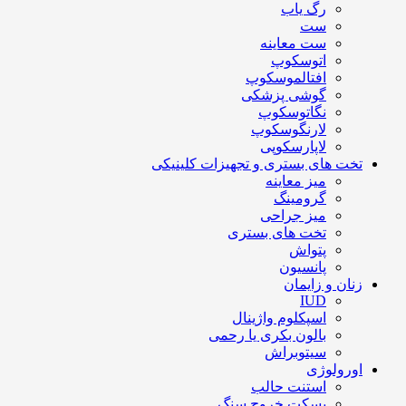
رگ یاب
ست
ست معاینه
اتوسکوپ
افتالموسکوپ
گوشی پزشکی
نگاتوسکوپ
لارنگوسکوپ
لاپارسکوپی
تخت های بستری و تجهیزات کلینیکی
میز معاینه
گرومینگ
میز جراحی
تخت های بستری
پتواش
پانسیون
زنان و زایمان
IUD
اسپکلوم واژینال
بالون بکری یا رحمی
سیتوبراش
اورولوژی
استنت حالب
بسکت خروج سنگ