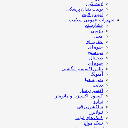
لایت کیور
یونیت دندان پزشکی
لوپ و لایت
تجهیزات عمومی سلامت
فشارسنج
بازویی
مچی
عقربه ای
جیوه ای
تب سنج
دیجیتال
جیوه ای
پالس اکسیمتر انگشتی
آمبوبگ
تصویه هوا
دیابت
اکسیژن ساز
کپسول اکسیژن و مانومتر
ترازو
ساکشن برقی
نبولایزر
کمک های اولیه
تشک مواج