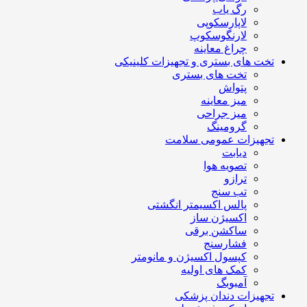
رگ یاب
لاپارسکوپی
لارنگوسکوپ
چراغ معاینه
تخت های بستری و تجهیزات کلینیکی
تخت های بستری
پتواش
میز معاینه
میز جراحی
گرومینگ
تجهیزات عمومی سلامت
دیابت
تصویه هوا
ترازو
تب سنج
پالس اکسیمتر انگشتی
اکسیژن ساز
ساکشن برقی
فشارسنج
کپسول اکسیژن و مانومتر
کمک های اولیه
آمبوبگ
تجهیزات دندان پزشکی