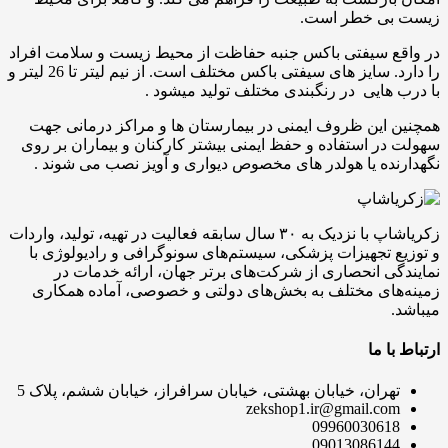
زیست بی خطر است.
در واقع سیفتی باکس جنبه حفاظت از محیط زیست و سلامت افراد
را دارد. سایز های سیفتی باکس مختلف است. از نیم لیتر تا 26 لیتر و
با درب هایی در رنگبندی مختلف تولید میشود .
همچنین این ظروف ایمنی در بیمارستان ها و مراکز درمانی جهت
سهولت در استفاده و حفظ ایمنی بیشتر کارکنان و بیماران بر روی
نگهدارنده یا هولدر های مخصوص دیواری و آویز نصب می شوند .
زکریاشاپ با نزدیک به ۳۰ سال سابقه فعالیت در تهیه، تولید، واردات
و توزیع تجهیزات پزشکی، سیستم‌های سونوگرافی و رادیولوژی با
نمایندگی انحصاری از شرکت‌های برتر جهان، ارائه خدمات در
زمینه‌های مختلف به بخش‌های دولتی و خصوصی، آماده همکاری
میباشد.
ارتباط با ما
تهران، خیابان بهشتی، خیابان سرافراز، خیابان ششم، پلاک 5
zekshop1.ir@gmail.com
09960030618
09013086144