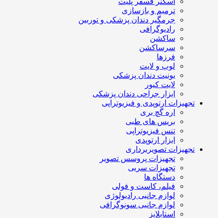
اسکنر فسفر پلیت
ترمیم و بازسازی
جرمگیر دندان پزشکی و توربین
رادیوگرافی
ساکشن
سرساکشن
فرزها
لوپ و لایت
یونیت دندان پزشکی
لایت کیور
ابزار جراحی دندان پزشکی
تجهیزات ارتوپدی و فیزیوتراپی
اره گچ بری
بریس های طبی
تنس فیزیوتراپی
ابزار ارتوپدی
تجهیزات تصویربرداری
تجهیزات پروسس تصویر
تجهیزات سربی
دستگاه ها
فیلم، کاست و فولی
لوازم جانبی رادیولوژی
لوازم جانبی سونوگرافی
استابلایز