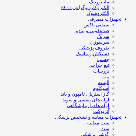
مانیتورینگ
الکتروکاردیوگرافی ECG
الکتروشوک
تجهیزات مصرفی
سیفتی باکس
ضدعفونی و بتادین
سرنگ
سرسوزن
ظروف پزشکی
دستکش و ماسک
چسب
تیغ جراحی
تزریقات
پنبه
البسه
اسپکلوم
گاز استریل، تامپون و باند
لوله های تنفسی و سوند
لوله های آزمایشگاهی
آنژیوکت
تجهیزات معاینه و تشخیص پزشکی
ست معاینه
ست
گوشی پزشکی