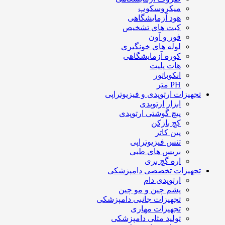
میکروسکوپ
هود آزمایشگاهی
کیت های تشخیص
فور و آون
لوله های خونگیری
کوره آزمایشگاهی
هات پلیت
انکوباتور
PH متر
تجهیزات ارتوپدی و فیزیوتراپی
ابزار ارتوپدی
پیچ گوشتی ارتوپدی
کچ بازکن
پین کاتر
تنس فیزیوتراپی
بریس های طبی
اره گچ بری
تجهیزات تخصصی دامپزشکی
ارتوپدی دام
پشم چین و مو چین
تجهیزات جانبی دامپزشکی
تجهیزات مهاری
تولید مثلی دامپزشکی