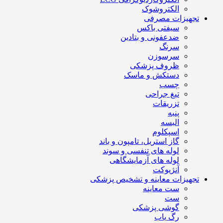
الکتروشوک
تجهیزات مصرفی
سیفتی باکس
ضدعفونی و بتادین
سرنگ
سرسوزن
ظروف پزشکی
دستکش و ماسک
چسب
تیغ جراحی
تزریقات
پنبه
البسه
اسپکلوم
گاز استریل، تامپون و باند
لوله های تنفسی و سوند
لوله های آزمایشگاهی
آنژیوکت
تجهیزات معاینه و تشخیص پزشکی
ست معاینه
ست
گوشی پزشکی
رگ یاب