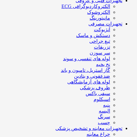
تجهیزات قلبی و عروقی
الکتروکاردیوگرافی ECG
الکتروشوک
مانیتورینگ
تجهیزات مصرفی
آنژیوکت
دستکش و ماسک
تیغ جراحی
تزریقات
سر سوزن
لوله های تنفسی و سوند
نخ بخیه
گاز استریل، تامپون و باند
ضدعفونی و بتادین
لوله های آزمایشگاهی
ظروف پزشکی
سیفی باکس
اسپکلوم
پنبه
البسه
سرنگ
چسب
تجهیزات معاینه و تشخیص پزشکی
چراغ معاینه