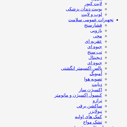
لایت کیور
یونیت دندان پزشکی
لوپ و لایت
تجهیزات عمومی سلامت
فشارسنج
بازویی
مچی
عقربه ای
جیوه ای
تب سنج
دیجیتال
جیوه ای
پالس اکسیمتر انگشتی
آمبوبگ
تصویه هوا
دیابت
اکسیژن ساز
کپسول اکسیژن و مانومتر
ترازو
ساکشن برقی
نبولایزر
کمک های اولیه
تشک مواج