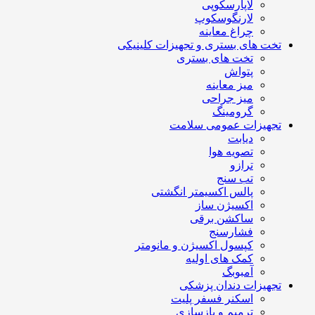
لاپارسکوپی
لارنگوسکوپ
چراغ معاینه
تخت های بستری و تجهیزات کلینیکی
تخت های بستری
پتواش
میز معاینه
میز جراحی
گرومینگ
تجهیزات عمومی سلامت
دیابت
تصویه هوا
ترازو
تب سنج
پالس اکسیمتر انگشتی
اکسیژن ساز
ساکشن برقی
فشارسنج
کپسول اکسیژن و مانومتر
کمک های اولیه
آمبوبگ
تجهیزات دندان پزشکی
اسکنر فسفر پلیت
ترمیم و بازسازی