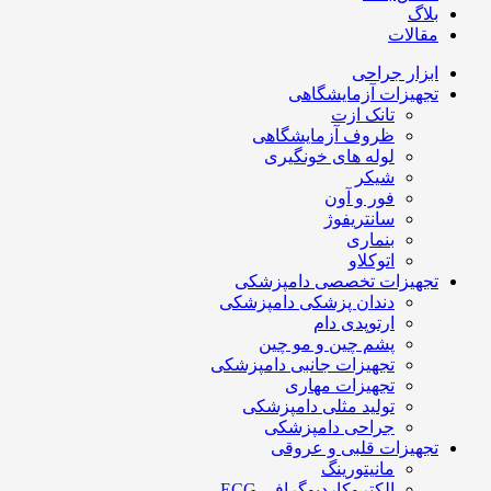
بلاگ
مقالات
ابزار جراحی
تجهیزات آزمایشگاهی
تانک ازت
ظروف آزمایشگاهی
لوله های خونگیری
شیکر
فور و آون
سانتریفوژ
بنماری
اتوکلاو
تجهیزات تخصصی دامپزشکی
دندان پزشکی دامپزشکی
ارتوپدی دام
پشم چین و مو چین
تجهیزات جانبی دامپزشکی
تجهیزات مهاری
تولید مثلی دامپزشکی
جراحی دامپزشکی
تجهیزات قلبی و عروقی
مانیتورینگ
الکتروکاردیوگرافی ECG