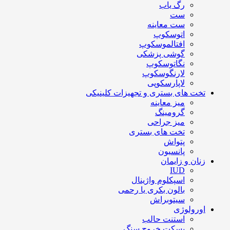
رگ یاب
ست
ست معاینه
اتوسکوپ
افتالموسکوپ
گوشی پزشکی
نگاتوسکوپ
لارنگوسکوپ
لاپارسکوپی
تخت های بستری و تجهیزات کلینیکی
میز معاینه
گرومینگ
میز جراحی
تخت های بستری
پتواش
پانسیون
زنان و زایمان
IUD
اسپکلوم واژینال
بالون بکری یا رحمی
سیتوبراش
اورولوژی
استنت حالب
بسکت خروج سنگ