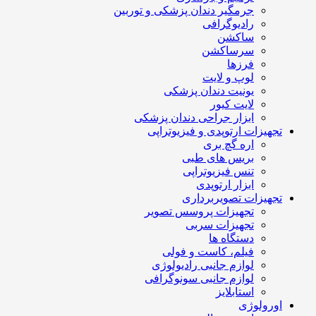
جرمگیر دندان پزشکی و توربین
رادیوگرافی
ساکشن
سرساکشن
فرزها
لوپ و لایت
یونیت دندان پزشکی
لایت کیور
ابزار جراحی دندان پزشکی
تجهیزات ارتوپدی و فیزیوتراپی
اره گچ بری
بریس های طبی
تنس فیزیوتراپی
ابزار ارتوپدی
تجهیزات تصویربرداری
تجهیزات پروسس تصویر
تجهیزات سربی
دستگاه ها
فیلم، کاست و فولی
لوازم جانبی رادیولوژی
لوازم جانبی سونوگرافی
استابلایز
اورولوژی