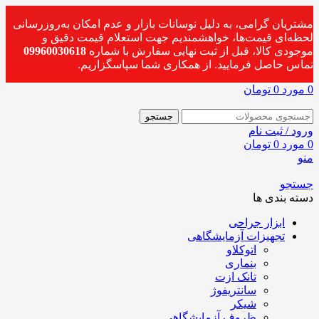
مشتریان گرامی، به دلیل نوسانات بازار و عدم امکان به‌روزرسانی
لحظه‌ای قیمت‌ها، خواهشمندیم جهت استعلام قیمت دقیق و
موجودی کالا، قبل از ثبت نهایی سفارش با شماره
09960030618
تماس حاصل فرمایید. از همکاری شما سپاسگزاریم.
0
مورد
0
تومان
جستجو
ورود / ثبت نام
0
مورد
0
تومان
منو
جستجو
دسته بندی ها
ابزار جراحی
تجهیزات آزمایشگاهی
اتوکلاو
بنماری
تانک ازت
سانتریفوژ
شیکر
ظروف آزمایشگاهی