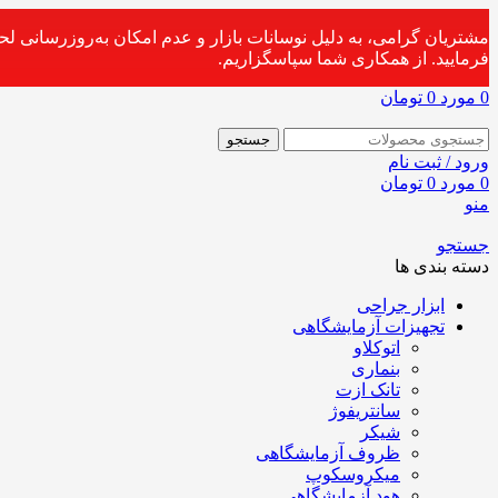
مشتریان گرامی، به دلیل نوسانات بازار و عدم امکان به‌روزرسانی ل
فرمایید. از همکاری شما سپاسگزاریم.
0
مورد
0
تومان
جستجو
ورود / ثبت نام
0
مورد
0
تومان
منو
جستجو
دسته بندی ها
ابزار جراحی
تجهیزات آزمایشگاهی
اتوکلاو
بنماری
تانک ازت
سانتریفوژ
شیکر
ظروف آزمایشگاهی
میکروسکوپ
هود آزمایشگاهی