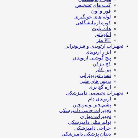
کیت های تشخیص
فور و آون
لوله های خونگیری
کوره آزمایشگاهی
هات پلیت
انکوباتور
PH متر
تجهیزات ارتوپدی و فیزیوتراپی
ابزار ارتوپدی
پیچ گوشتی ارتوپدی
کچ بازکن
پین کاتر
تنس فیزیوتراپی
بریس های طبی
اره گچ بری
تجهیزات تخصصی دامپزشکی
ارتوپدی دام
پشم چین و مو چین
تجهیزات جانبی دامپزشکی
تجهیزات مهاری
تولید مثلی دامپزشکی
جراحی دامپزشکی
دندان پزشکی دامپزشکی