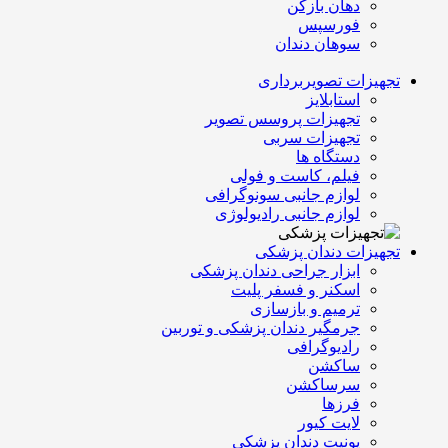
دهان بازکن
فورسپس
سوهان دندان
تجهیزات تصویربرداری
استابلایز
تجهیزات پروسس تصویر
تجهیزات سربی
دستگاه ها
فیلم، کاست و فولی
لوازم جانبی سونوگرافی
لوازم جانبی رادیولوژی
تجهیزات دندان پزشکی
ابزار جراحی دندان پزشکی
اسکنر و فسفر پلیت
ترمیم و بازسازی
جرمگیر دندان پزشکی و توربین
رادیوگرافی
ساکشن
سرساکشن
فرزها
لایت کیور
یونیت دندان پزشکی