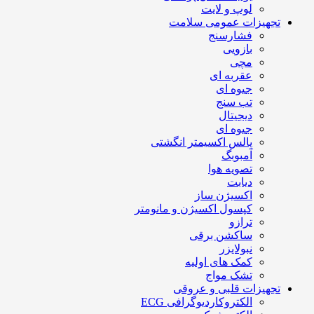
لوپ و لایت
تجهیزات عمومی سلامت
فشارسنج
بازویی
مچی
عقربه ای
جیوه ای
تب سنج
دیجیتال
جیوه ای
پالس اکسیمتر انگشتی
آمبوبگ
تصویه هوا
دیابت
اکسیژن ساز
کپسول اکسیژن و مانومتر
ترازو
ساکشن برقی
نبولایزر
کمک های اولیه
تشک مواج
تجهیزات قلبی و عروقی
الکتروکاردیوگرافی ECG