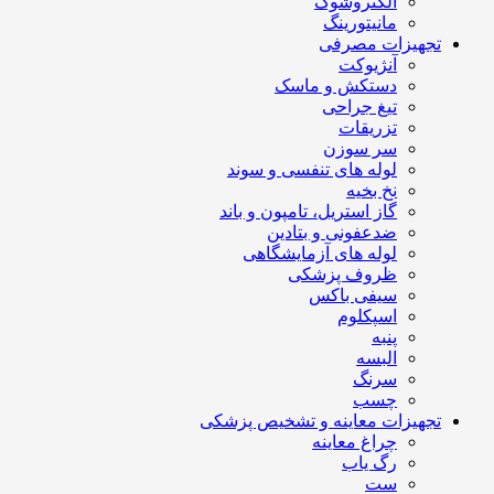
الکتروشوک
مانیتورینگ
تجهیزات مصرفی
آنژیوکت
دستکش و ماسک
تیغ جراحی
تزریقات
سر سوزن
لوله های تنفسی و سوند
نخ بخیه
گاز استریل، تامپون و باند
ضدعفونی و بتادین
لوله های آزمایشگاهی
ظروف پزشکی
سیفی باکس
اسپکلوم
پنبه
البسه
سرنگ
چسب
تجهیزات معاینه و تشخیص پزشکی
چراغ معاینه
رگ یاب
ست