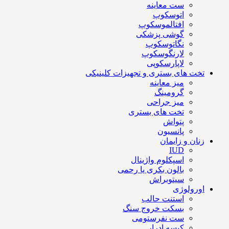
ست معاینه
اتوسکوپ
افتالموسکوپ
گوشی پزشکی
نگاتوسکوپ
لارنگوسکوپ
لاپارسکوپی
تخت های بستری و تجهیزات کلینیکی
میز معاینه
گرومینگ
میز جراحی
تخت های بستری
پتواش
پانسیون
زنان و زایمان
IUD
اسپکلوم واژینال
بالون بکری یا رحمی
سیتوبراش
اورولوژی
استنت حالب
بسکت خروج سنگ
ست نفرستومی
کیسه ادرار