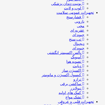
یونیت دندان پزشکی
لوپ و لایت
تجهیزات عمومی سلامت
فشارسنج
بازویی
مچی
عقربه ای
جیوه ای
تب سنج
دیجیتال
جیوه ای
پالس اکسیمتر انگشتی
آمبوبگ
تصویه هوا
دیابت
اکسیژن ساز
کپسول اکسیژن و مانومتر
ترازو
ساکشن برقی
نبولایزر
کمک های اولیه
تشک مواج
تجهیزات قلبی و عروقی