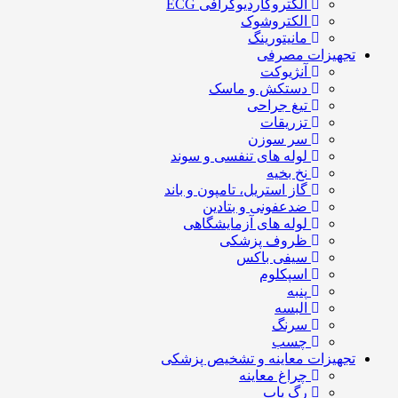
الکتروکاردیوگرافی ECG
الکتروشوک
مانیتورینگ
تجهیزات مصرفی
آنژیوکت
دستکش و ماسک
تیغ جراحی
تزریقات
سر سوزن
لوله های تنفسی و سوند
نخ بخیه
گاز استریل، تامپون و باند
ضدعفونی و بتادین
لوله های آزمایشگاهی
ظروف پزشکی
سیفی باکس
اسپکلوم
پنبه
البسه
سرنگ
چسب
تجهیزات معاینه و تشخیص پزشکی
چراغ معاینه
رگ یاب