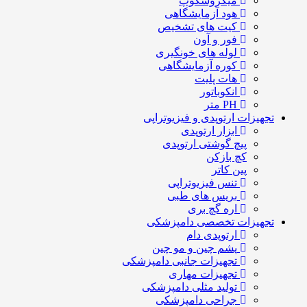
میکروسکوپ
هود آزمایشگاهی
کیت های تشخیص
فور و آون
لوله های خونگیری
کوره آزمایشگاهی
هات پلیت
انکوباتور
PH متر
تجهیزات ارتوپدی و فیزیوتراپی
ابزار ارتوپدی
پیچ گوشتی ارتوپدی
کچ بازکن
پین کاتر
تنس فیزیوتراپی
بریس های طبی
اره گچ بری
تجهیزات تخصصی دامپزشکی
ارتوپدی دام
پشم چین و مو چین
تجهیزات جانبی دامپزشکی
تجهیزات مهاری
تولید مثلی دامپزشکی
جراحی دامپزشکی