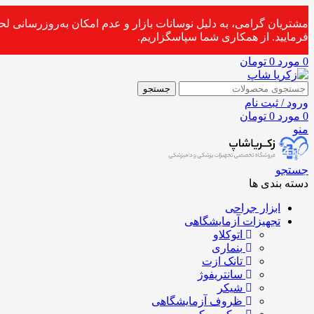
مشتریان گرامی، به دلیل نوسانات بازار و عدم امکان به‌روزرسانی ل
فرمایید. از همکاری شما سپاسگزاریم.
0
مورد
0
تومان
جستجو
ورود / ثبت نام
0
مورد
0
تومان
منو
جستجو
دسته بندی ها
ابزار جراحی
تجهیزات آزمایشگاهی
اتوکلاو
بنماری
تانک ازت
سانتریفوژ
شیکر
ظروف آزمایشگاهی