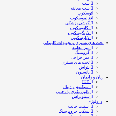
ست
ست معاینه
اتوسکوپ
افتالموسکوپ
گوشی پزشکی
نگاتوسکوپ
لارنگوسکوپ
لاپارسکوپی
تخت های بستری و تجهیزات کلینیکی
میز معاینه
گرومینگ
میز جراحی
تخت های بستری
پتواش
پانسیون
زنان و زایمان
IUD
اسپکلوم واژینال
بالون بکری یا رحمی
سیتوبراش
اورولوژی
استنت حالب
بسکت خروج سنگ