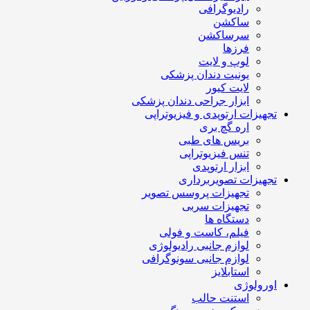
رادیوگرافی
ساکشن
سرساکشن
فرزها
لوپ و لایت
یونیت دندان پزشکی
لایت کیور
ابزار جراحی دندان پزشکی
تجهیزات ارتوپدی و فیزیوتراپی
اره گچ بری
بریس های طبی
تنس فیزیوتراپی
ابزار ارتوپدی
تجهیزات تصویربرداری
تجهیزات پروسس تصویر
تجهیزات سربی
دستگاه ها
فیلم، کاست و فولی
لوازم جانبی رادیولوژی
لوازم جانبی سونوگرافی
استابلایز
اورولوژی
استنت حالب