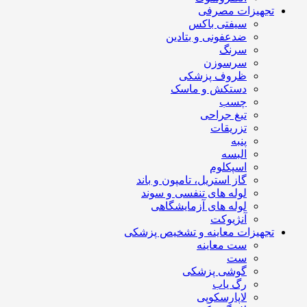
تجهیزات مصرفی
سیفتی باکس
ضدعفونی و بتادین
سرنگ
سرسوزن
ظروف پزشکی
دستکش و ماسک
چسب
تیغ جراحی
تزریقات
پنبه
البسه
اسپکلوم
گاز استریل، تامپون و باند
لوله های تنفسی و سوند
لوله های آزمایشگاهی
آنژیوکت
تجهیزات معاینه و تشخیص پزشکی
ست معاینه
ست
گوشی پزشکی
رگ یاب
لاپارسکوپی