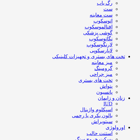
رگ یاب
ست
ست معاینه
اتوسکوپ
افتالموسکوپ
گوشی پزشکی
نگاتوسکوپ
لارنگوسکوپ
لاپارسکوپی
تخت های بستری و تجهیزات کلینیکی
میز معاینه
گرومینگ
میز جراحی
تخت های بستری
پتواش
پانسیون
زنان و زایمان
IUD
اسپکلوم واژینال
بالون بکری یا رحمی
سیتوبراش
اورولوژی
استنت حالب
بسکت خروج سنگ