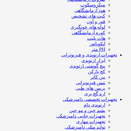
میکروسکوپ
هود آزمایشگاهی
کیت های تشخیص
فور و آون
لوله های خونگیری
کوره آزمایشگاهی
هات پلیت
انکوباتور
PH متر
تجهیزات ارتوپدی و فیزیوتراپی
ابزار ارتوپدی
پیچ گوشتی ارتوپدی
کچ بازکن
پین کاتر
تنس فیزیوتراپی
بریس های طبی
اره گچ بری
تجهیزات تخصصی دامپزشکی
ارتوپدی دام
پشم چین و مو چین
تجهیزات جانبی دامپزشکی
تجهیزات مهاری
تولید مثلی دامپزشکی