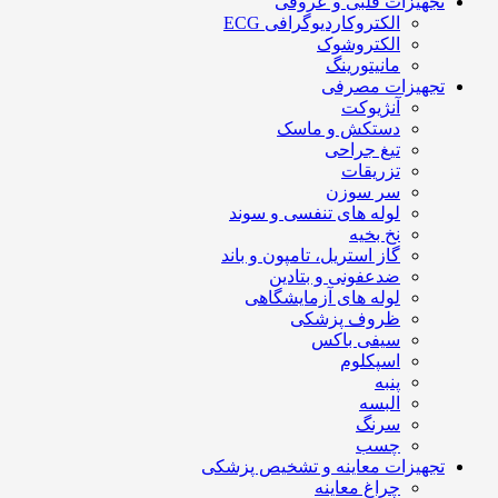
تجهیزات قلبی و عروقی
الکتروکاردیوگرافی ECG
الکتروشوک
مانیتورینگ
تجهیزات مصرفی
آنژیوکت
دستکش و ماسک
تیغ جراحی
تزریقات
سر سوزن
لوله های تنفسی و سوند
نخ بخیه
گاز استریل، تامپون و باند
ضدعفونی و بتادین
لوله های آزمایشگاهی
ظروف پزشکی
سیفی باکس
اسپکلوم
پنبه
البسه
سرنگ
چسب
تجهیزات معاینه و تشخیص پزشکی
چراغ معاینه