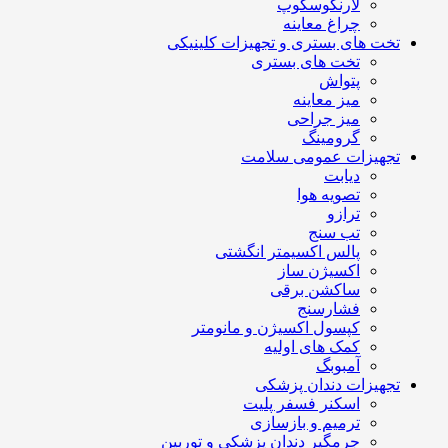
لارنگوسکوپ
چراغ معاینه
تخت های بستری و تجهیزات کلینیکی
تخت های بستری
پتواش
میز معاینه
میز جراحی
گرومینگ
تجهیزات عمومی سلامت
دیابت
تصویه هوا
ترازو
تب سنج
پالس اکسیمتر انگشتی
اکسیژن ساز
ساکشن برقی
فشارسنج
کپسول اکسیژن و مانومتر
کمک های اولیه
آمبوبگ
تجهیزات دندان پزشکی
اسکنر فسفر پلیت
ترمیم و بازسازی
جرمگیر دندان پزشکی و توربین