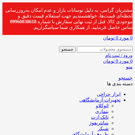
مشتریان گرامی، به دلیل نوسانات بازار و عدم امکان به‌روزرسانی
لحظه‌ای قیمت‌ها، خواهشمندیم جهت استعلام قیمت دقیق و
موجودی کالا، قبل از ثبت نهایی سفارش با شماره
09960030618
تماس حاصل فرمایید. از همکاری شما سپاسگزاریم.
0
مورد
0
تومان
جستجو
ورود / ثبت نام
0
مورد
0
تومان
منو
جستجو
دسته بندی ها
ابزار جراحی
تجهیزات آزمایشگاهی
اتوکلاو
بنماری
تانک ازت
سانتریفوژ
شیکر
ظروف آزمایشگاهی