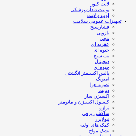
لایت کیور
یونیت دندان پزشکی
لوپ و لایت
تجهیزات عمومی سلامت
فشارسنج
بازویی
مچی
عقربه ای
جیوه ای
تب سنج
دیجیتال
جیوه ای
پالس اکسیمتر انگشتی
آمبوبگ
تصویه هوا
دیابت
اکسیژن ساز
کپسول اکسیژن و مانومتر
ترازو
ساکشن برقی
نبولایزر
کمک های اولیه
تشک مواج