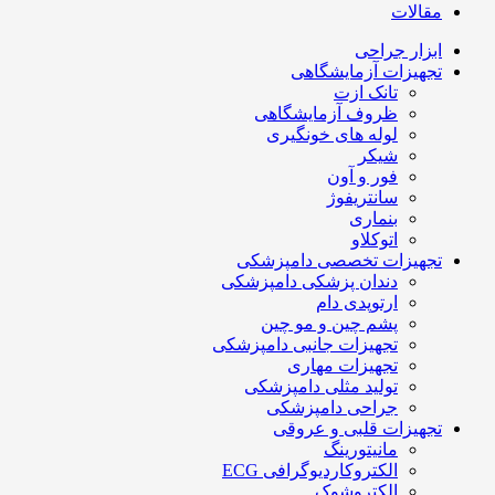
مقالات
ابزار جراحی
تجهیزات آزمایشگاهی
تانک ازت
ظروف آزمایشگاهی
لوله های خونگیری
شیکر
فور و آون
سانتریفوژ
بنماری
اتوکلاو
تجهیزات تخصصی دامپزشکی
دندان پزشکی دامپزشکی
ارتوپدی دام
پشم چین و مو چین
تجهیزات جانبی دامپزشکی
تجهیزات مهاری
تولید مثلی دامپزشکی
جراحی دامپزشکی
تجهیزات قلبی و عروقی
مانیتورینگ
الکتروکاردیوگرافی ECG
الکتروشوک