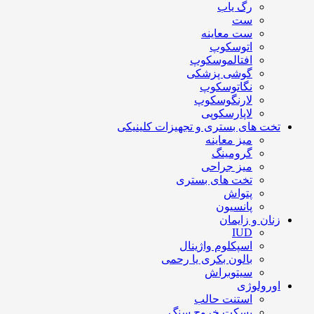
رگ یاب
ست
ست معاینه
اتوسکوپ
افتالموسکوپ
گوشی پزشکی
نگاتوسکوپ
لارنگوسکوپ
لاپارسکوپی
تخت های بستری و تجهیزات کلینیکی
میز معاینه
گرومینگ
میز جراحی
تخت های بستری
پتواش
پانسیون
زنان و زایمان
IUD
اسپکلوم واژینال
بالون بکری یا رحمی
سیتوبراش
اورولوژی
استنت حالب
بسکت خروج سنگ