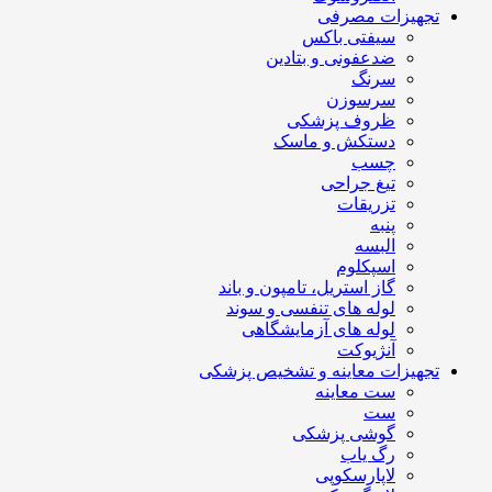
تجهیزات مصرفی
سیفتی باکس
ضدعفونی و بتادین
سرنگ
سرسوزن
ظروف پزشکی
دستکش و ماسک
چسب
تیغ جراحی
تزریقات
پنبه
البسه
اسپکلوم
گاز استریل، تامپون و باند
لوله های تنفسی و سوند
لوله های آزمایشگاهی
آنژیوکت
تجهیزات معاینه و تشخیص پزشکی
ست معاینه
ست
گوشی پزشکی
رگ یاب
لاپارسکوپی