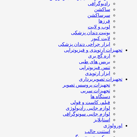
رادیوگرافی
ساکشن
سرساکشن
فرزها
لوپ و لایت
یونیت دندان پزشکی
لایت کیور
ابزار جراحی دندان پزشکی
تجهیزات ارتوپدی و فیزیوتراپی
اره گچ بری
بریس های طبی
تنس فیزیوتراپی
ابزار ارتوپدی
تجهیزات تصویربرداری
تجهیزات پروسس تصویر
تجهیزات سربی
دستگاه ها
فیلم، کاست و فولی
لوازم جانبی رادیولوژی
لوازم جانبی سونوگرافی
استابلایز
اورولوژی
استنت حالب