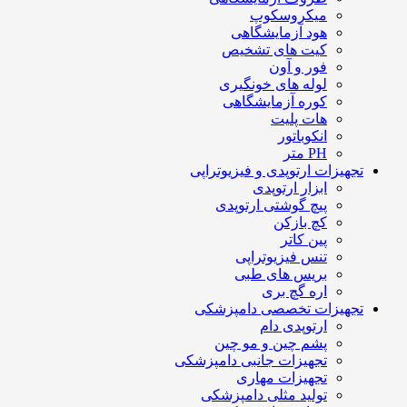
میکروسکوپ
هود آزمایشگاهی
کیت های تشخیص
فور و آون
لوله های خونگیری
کوره آزمایشگاهی
هات پلیت
انکوباتور
PH متر
تجهیزات ارتوپدی و فیزیوتراپی
ابزار ارتوپدی
پیچ گوشتی ارتوپدی
کچ بازکن
پین کاتر
تنس فیزیوتراپی
بریس های طبی
اره گچ بری
تجهیزات تخصصی دامپزشکی
ارتوپدی دام
پشم چین و مو چین
تجهیزات جانبی دامپزشکی
تجهیزات مهاری
تولید مثلی دامپزشکی