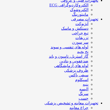
تجهیزات قلبی و عروقی
الکتروکاردیوگرافی ECG
الکتروشوک
مانیتورینگ
تجهیزات مصرفی
آنژیوکت
دستکش و ماسک
تیغ جراحی
تزریقات
سر سوزن
لوله های تنفسی و سوند
نخ بخیه
گاز استریل، تامپون و باند
ضدعفونی و بتادین
لوله های آزمایشگاهی
ظروف پزشکی
سیفی باکس
اسپکلوم
پنبه
البسه
سرنگ
چسب
تجهیزات معاینه و تشخیص پزشکی
چراغ معاینه