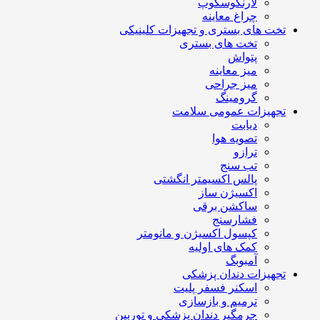
لارنگوسکوپ
چراغ معاینه
تخت های بستری و تجهیزات کلینیکی
تخت های بستری
پتواش
میز معاینه
میز جراحی
گرومینگ
تجهیزات عمومی سلامت
دیابت
تصویه هوا
ترازو
تب سنج
پالس اکسیمتر انگشتی
اکسیژن ساز
ساکشن برقی
فشارسنج
کپسول اکسیژن و مانومتر
کمک های اولیه
آمبوبگ
تجهیزات دندان پزشکی
اسکنر فسفر پلیت
ترمیم و بازسازی
جرمگیر دندان پزشکی و توربین