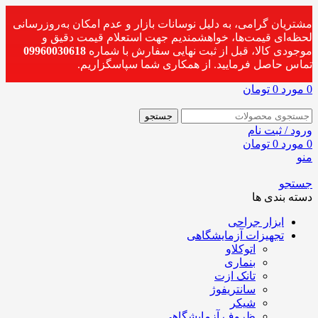
مشتریان گرامی، به دلیل نوسانات بازار و عدم امکان به‌روزرسانی
لحظه‌ای قیمت‌ها، خواهشمندیم جهت استعلام قیمت دقیق و
موجودی کالا، قبل از ثبت نهایی سفارش با شماره
09960030618
تماس حاصل فرمایید. از همکاری شما سپاسگزاریم.
0
مورد
0
تومان
جستجو
ورود / ثبت نام
0
مورد
0
تومان
منو
جستجو
دسته بندی ها
ابزار جراحی
تجهیزات آزمایشگاهی
اتوکلاو
بنماری
تانک ازت
سانتریفوژ
شیکر
ظروف آزمایشگاهی