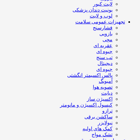
لایت کیور
یونیت دندان پزشکی
لوپ و لایت
تجهیزات عمومی سلامت
فشارسنج
بازویی
مچی
عقربه ای
جیوه ای
تب سنج
دیجیتال
جیوه ای
پالس اکسیمتر انگشتی
آمبوبگ
تصویه هوا
دیابت
اکسیژن ساز
کپسول اکسیژن و مانومتر
ترازو
ساکشن برقی
نبولایزر
کمک های اولیه
تشک مواج