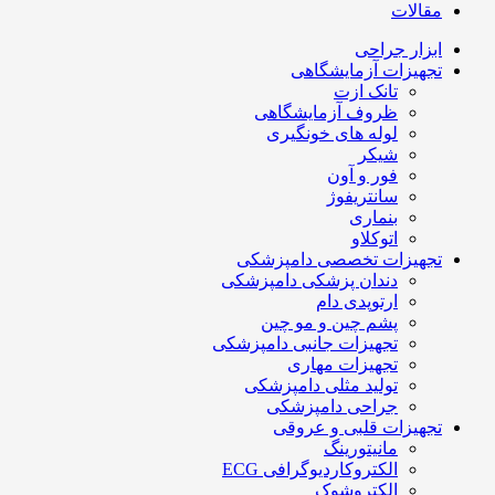
مقالات
ابزار جراحی
تجهیزات آزمایشگاهی
تانک ازت
ظروف آزمایشگاهی
لوله های خونگیری
شیکر
فور و آون
سانتریفوژ
بنماری
اتوکلاو
تجهیزات تخصصی دامپزشکی
دندان پزشکی دامپزشکی
ارتوپدی دام
پشم چین و مو چین
تجهیزات جانبی دامپزشکی
تجهیزات مهاری
تولید مثلی دامپزشکی
جراحی دامپزشکی
تجهیزات قلبی و عروقی
مانیتورینگ
الکتروکاردیوگرافی ECG
الکتروشوک