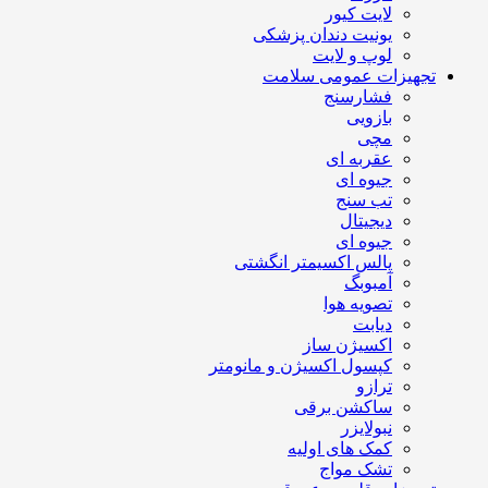
لایت کیور
یونیت دندان پزشکی
لوپ و لایت
تجهیزات عمومی سلامت
فشارسنج
بازویی
مچی
عقربه ای
جیوه ای
تب سنج
دیجیتال
جیوه ای
پالس اکسیمتر انگشتی
آمبوبگ
تصویه هوا
دیابت
اکسیژن ساز
کپسول اکسیژن و مانومتر
ترازو
ساکشن برقی
نبولایزر
کمک های اولیه
تشک مواج