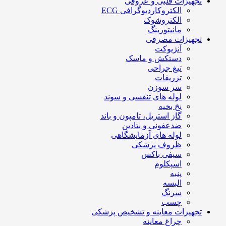
تجهیزات قلبی و عروقی
الکتروکاردیوگرافی ECG
الکتروشوک
مانیتورینگ
تجهیزات مصرفی
آنژیوکت
دستکش و ماسک
تیغ جراحی
تزریقات
سر سوزن
لوله های تنفسی و سوند
نخ بخیه
گاز استریل، تامپون و باند
ضدعفونی و بتادین
لوله های آزمایشگاهی
ظروف پزشکی
سیفی باکس
اسپکلوم
پنبه
البسه
سرنگ
چسب
تجهیزات معاینه و تشخیص پزشکی
چراغ معاینه