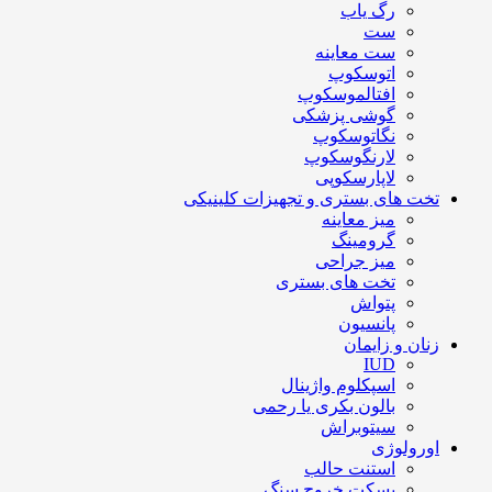
رگ یاب
ست
ست معاینه
اتوسکوپ
افتالموسکوپ
گوشی پزشکی
نگاتوسکوپ
لارنگوسکوپ
لاپارسکوپی
تخت های بستری و تجهیزات کلینیکی
میز معاینه
گرومینگ
میز جراحی
تخت های بستری
پتواش
پانسیون
زنان و زایمان
IUD
اسپکلوم واژینال
بالون بکری یا رحمی
سیتوبراش
اورولوژی
استنت حالب
بسکت خروج سنگ