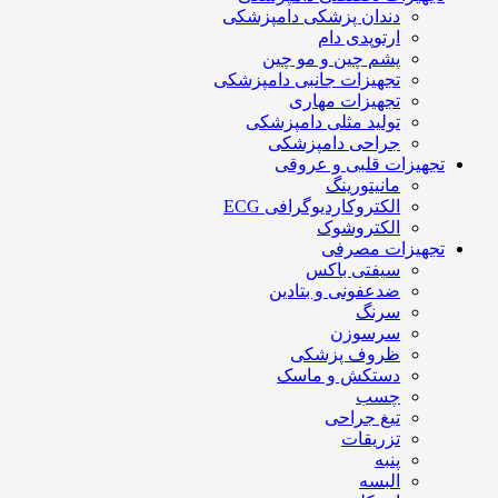
دندان پزشکی دامپزشکی
ارتوپدی دام
پشم چین و مو چین
تجهیزات جانبی دامپزشکی
تجهیزات مهاری
تولید مثلی دامپزشکی
جراحی دامپزشکی
تجهیزات قلبی و عروقی
مانیتورینگ
الکتروکاردیوگرافی ECG
الکتروشوک
تجهیزات مصرفی
سیفتی باکس
ضدعفونی و بتادین
سرنگ
سرسوزن
ظروف پزشکی
دستکش و ماسک
چسب
تیغ جراحی
تزریقات
پنبه
البسه