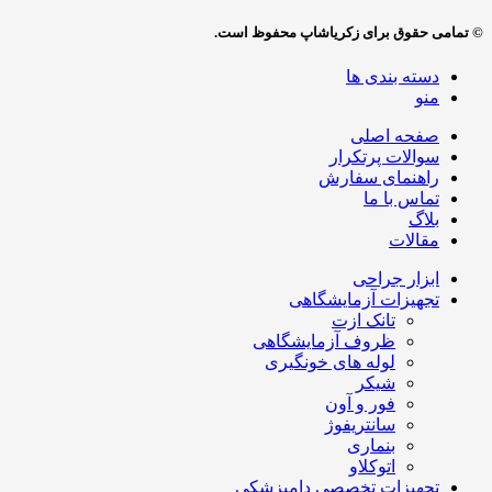
© تمامی حقوق برای زکریاشاپ محفوظ است.
دسته بندی ها
منو
صفحه اصلی
سوالات پرتکرار
راهنمای سفارش
تماس با ما
بلاگ
مقالات
ابزار جراحی
تجهیزات آزمایشگاهی
تانک ازت
ظروف آزمایشگاهی
لوله های خونگیری
شیکر
فور و آون
سانتریفوژ
بنماری
اتوکلاو
تجهیزات تخصصی دامپزشکی