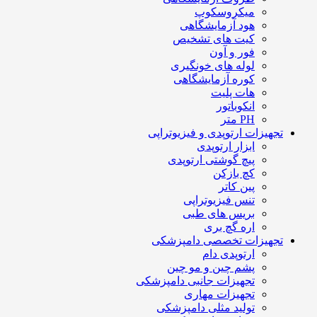
میکروسکوپ
هود آزمایشگاهی
کیت های تشخیص
فور و آون
لوله های خونگیری
کوره آزمایشگاهی
هات پلیت
انکوباتور
PH متر
تجهیزات ارتوپدی و فیزیوتراپی
ابزار ارتوپدی
پیچ گوشتی ارتوپدی
کچ بازکن
پین کاتر
تنس فیزیوتراپی
بریس های طبی
اره گچ بری
تجهیزات تخصصی دامپزشکی
ارتوپدی دام
پشم چین و مو چین
تجهیزات جانبی دامپزشکی
تجهیزات مهاری
تولید مثلی دامپزشکی