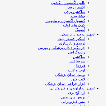
پالس اکسیمتر انگشتی
اکسیژن ساز
ساکشن برقی
فشارسنج
کپسول اکسیژن و مانومتر
کمک های اولیه
آمبوبگ
تجهیزات دندان پزشکی
اسکنر فسفر پلیت
ترمیم و بازسازی
جرمگیر دندان پزشکی و توربین
رادیوگرافی
ساکشن
سرساکشن
فرزها
لوپ و لایت
یونیت دندان پزشکی
لایت کیور
ابزار جراحی دندان پزشکی
تجهیزات ارتوپدی و فیزیوتراپی
اره گچ بری
بریس های طبی
تنس فیزیوتراپی