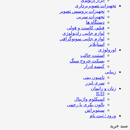
ابزار ارتوپدی
تجهیزات تصویربرداری
تجهیزات پروسس تصویر
تجهیزات سربی
دستگاه ها
فیلم، کاست و فولی
لوازم جانبی رادیولوژی
لوازم جانبی سونوگرافی
استابلایز
اورولوژی
استنت حالب
بسکت خروج سنگ
کیسه ادرار
زیبایی
تامپون بینی
سری لیزر
زنان و زایمان
IUD
اسپکلوم واژینال
بالون بکری یا رحمی
سیتوبراش
ورود / ثبت نام
سبد خرید