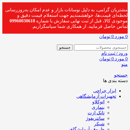
مشتریان گرامی، به دلیل نوسانات بازار و عدم امکان به‌روزرسانی
لحظه‌ای قیمت‌ها، خواهشمندیم جهت استعلام قیمت دقیق و
موجودی کالا، قبل از ثبت نهایی سفارش با شماره
09960030618
تماس حاصل فرمایید. از همکاری شما سپاسگزاریم.
0
مورد
0
تومان
جستجو
ورود / ثبت نام
0
مورد
0
تومان
منو
جستجو
دسته بندی ها
ابزار جراحی
تجهیزات آزمایشگاهی
اتوکلاو
بنماری
تانک ازت
سانتریفوژ
شیکر
ظروف آزمایشگاهی