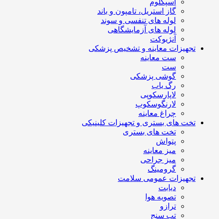
اسپکلوم
گاز استریل، تامپون و باند
لوله های تنفسی و سوند
لوله های آزمایشگاهی
آنژیوکت
تجهیزات معاینه و تشخیص پزشکی
ست معاینه
ست
گوشی پزشکی
رگ یاب
لاپارسکوپی
لارنگوسکوپ
چراغ معاینه
تخت های بستری و تجهیزات کلینیکی
تخت های بستری
پتواش
میز معاینه
میز جراحی
گرومینگ
تجهیزات عمومی سلامت
دیابت
تصویه هوا
ترازو
تب سنج