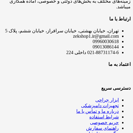
زمینه‌های مختلف به بخش‌های دولتی و خصوصی، آماده همکاری
میباشد.
ارتباط با ما
تهران، خیابان بهشتی، خیابان سرافراز، خیابان ششم، پلاک 5
zekshop1.ir@gmail.com
09960030618
09013086144
021-88731174-6 داخلی 224
اعتماد به ما
دسترسی سریع
ابزار جراحی
تجهیزات دامپزشکی
درباره ما و تماس با ما
شرایط استفاده
حریم خصوصی
راهنمای سفارش