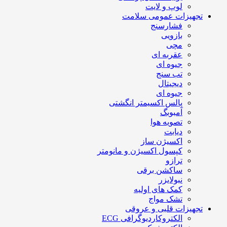
لوپ و لایت
تجهیزات عمومی سلامت
فشارسنج
بازویی
مچی
عقربه ای
جیوه ای
تب سنج
دیجیتال
جیوه ای
پالس اکسیمتر انگشتی
آمبوبگ
تصویه هوا
دیابت
اکسیژن ساز
کپسول اکسیژن و مانومتر
ترازو
ساکشن برقی
نبولایزر
کمک های اولیه
تشک مواج
تجهیزات قلبی و عروقی
الکتروکاردیوگرافی ECG