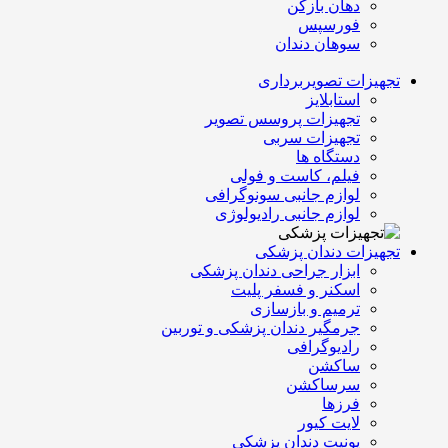
دهان بازکن
فورسپس
سوهان دندان
تجهیزات تصویربرداری
استابلایز
تجهیزات پروسس تصویر
تجهیزات سربی
دستگاه ها
فیلم، کاست و فولی
لوازم جانبی سونوگرافی
لوازم جانبی رادیولوژی
تجهیزات دندان پزشکی
ابزار جراحی دندان پزشکی
اسکنر و فسفر پلیت
ترمیم و بازسازی
جرمگیر دندان پزشکی و توربین
رادیوگرافی
ساکشن
سرساکشن
فرزها
لایت کیور
یونیت دندان پزشکی