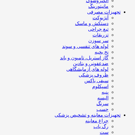
الکتروشوک
مانیتورینگ
تجهیزات مصرفی
آنژیوکت
دستکش و ماسک
تیغ جراحی
تزریقات
سر سوزن
لوله های تنفسی و سوند
نخ بخیه
گاز استریل، تامپون و باند
ضدعفونی و بتادین
لوله های آزمایشگاهی
ظروف پزشکی
سیفی باکس
اسپکلوم
پنبه
البسه
سرنگ
چسب
تجهیزات معاینه و تشخیص پزشکی
چراغ معاینه
رگ یاب
ست