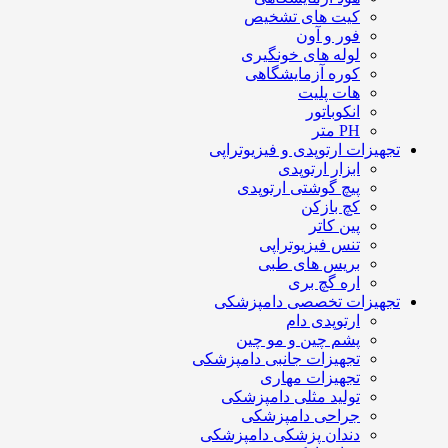
کیت های تشخیص
فور و آون
لوله های خونگیری
کوره آزمایشگاهی
هات پلیت
انکوباتور
PH متر
تجهیزات ارتوپدی و فیزیوتراپی
ابزار ارتوپدی
پیچ گوشتی ارتوپدی
کچ بازکن
پین کاتر
تنس فیزیوتراپی
بریس های طبی
اره گچ بری
تجهیزات تخصصی دامپزشکی
ارتوپدی دام
پشم چین و مو چین
تجهیزات جانبی دامپزشکی
تجهیزات مهاری
تولید مثلی دامپزشکی
جراحی دامپزشکی
دندان پزشکی دامپزشکی