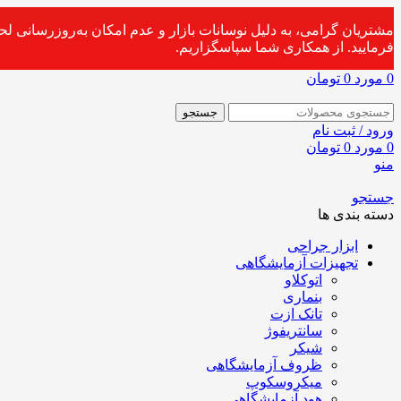
مشتریان گرامی، به دلیل نوسانات بازار و عدم امکان به‌روزرسانی ل
فرمایید. از همکاری شما سپاسگزاریم.
0
مورد
0
تومان
جستجو
ورود / ثبت نام
0
مورد
0
تومان
منو
جستجو
دسته بندی ها
ابزار جراحی
تجهیزات آزمایشگاهی
اتوکلاو
بنماری
تانک ازت
سانتریفوژ
شیکر
ظروف آزمایشگاهی
میکروسکوپ
هود آزمایشگاهی