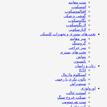
ست معاینه
اتوسکوپ
افتالموسکوپ
گوشی پزشکی
نگاتوسکوپ
لارنگوسکوپ
لاپارسکوپی
تخت های بستری و تجهیزات کلینیکی
میز معاینه
گرومینگ
میز جراحی
تخت های بستری
پتواش
پانسیون
زنان و زایمان
IUD
اسپکلوم واژینال
بالون بکری یا رحمی
سیتوبراش
اورولوژی
استنت حالب
بسکت خروج سنگ
ست نفرستومی
کیسه ادرار