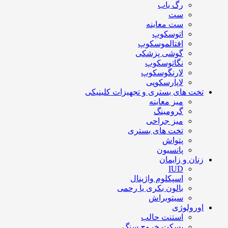
رگ یاب
ست
ست معاینه
اتوسکوپ
افتالموسکوپ
گوشی پزشکی
نگاتوسکوپ
لارنگوسکوپ
لاپارسکوپی
تخت های بستری و تجهیزات کلینیکی
میز معاینه
گرومینگ
میز جراحی
تخت های بستری
پتواش
پانسیون
زنان و زایمان
IUD
اسپکلوم واژینال
بالون بکری یا رحمی
سیتوبراش
اورولوژی
استنت حالب
بسکت خروج سنگ