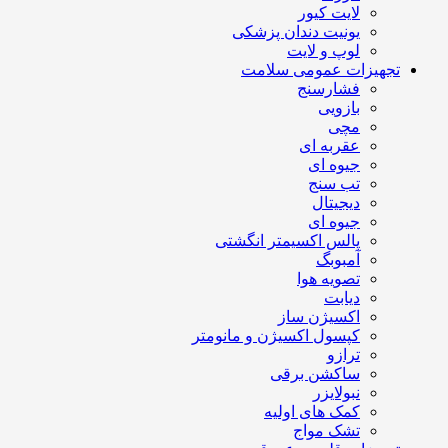
لایت کیور
یونیت دندان پزشکی
لوپ و لایت
تجهیزات عمومی سلامت
فشارسنج
بازویی
مچی
عقربه ای
جیوه ای
تب سنج
دیجیتال
جیوه ای
پالس اکسیمتر انگشتی
آمبوبگ
تصویه هوا
دیابت
اکسیژن ساز
کپسول اکسیژن و مانومتر
ترازو
ساکشن برقی
نبولایزر
کمک های اولیه
تشک مواج