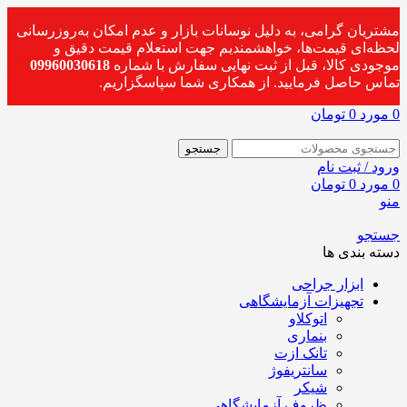
مشتریان گرامی، به دلیل نوسانات بازار و عدم امکان به‌روزرسانی
لحظه‌ای قیمت‌ها، خواهشمندیم جهت استعلام قیمت دقیق و
موجودی کالا، قبل از ثبت نهایی سفارش با شماره
09960030618
تماس حاصل فرمایید. از همکاری شما سپاسگزاریم.
0
مورد
0
تومان
جستجو
ورود / ثبت نام
0
مورد
0
تومان
منو
جستجو
دسته بندی ها
ابزار جراحی
تجهیزات آزمایشگاهی
اتوکلاو
بنماری
تانک ازت
سانتریفوژ
شیکر
ظروف آزمایشگاهی