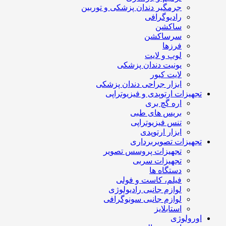
جرمگیر دندان پزشکی و توربین
رادیوگرافی
ساکشن
سرساکشن
فرزها
لوپ و لایت
یونیت دندان پزشکی
لایت کیور
ابزار جراحی دندان پزشکی
تجهیزات ارتوپدی و فیزیوتراپی
اره گچ بری
بریس های طبی
تنس فیزیوتراپی
ابزار ارتوپدی
تجهیزات تصویربرداری
تجهیزات پروسس تصویر
تجهیزات سربی
دستگاه ها
فیلم، کاست و فولی
لوازم جانبی رادیولوژی
لوازم جانبی سونوگرافی
استابلایز
اورولوژی