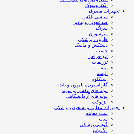
الکتروشوک
تجهیزات مصرفی
سیفتی باکس
ضدعفونی و بتادین
سرنگ
سرسوزن
ظروف پزشکی
دستکش و ماسک
چسب
تیغ جراحی
تزریقات
پنبه
البسه
اسپکلوم
گاز استریل، تامپون و باند
لوله های تنفسی و سوند
لوله های آزمایشگاهی
آنژیوکت
تجهیزات معاینه و تشخیص پزشکی
ست معاینه
ست
گوشی پزشکی
رگ یاب