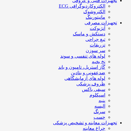
تجهیزات قلبی و عروقی
الکتروکاردیوگرافی ECG
الکتروشوک
مانیتورینگ
تجهیزات مصرفی
آنژیوکت
دستکش و ماسک
تیغ جراحی
تزریقات
سر سوزن
لوله های تنفسی و سوند
نخ بخیه
گاز استریل، تامپون و باند
ضدعفونی و بتادین
لوله های آزمایشگاهی
ظروف پزشکی
سیفی باکس
اسپکلوم
پنبه
البسه
سرنگ
چسب
تجهیزات معاینه و تشخیص پزشکی
چراغ معاینه