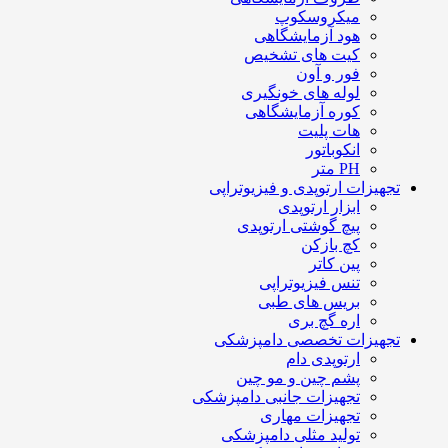
میکروسکوپ
هود آزمایشگاهی
کیت های تشخیص
فور و آون
لوله های خونگیری
کوره آزمایشگاهی
هات پلیت
انکوباتور
PH متر
تجهیزات ارتوپدی و فیزیوتراپی
ابزار ارتوپدی
پیچ گوشتی ارتوپدی
کچ بازکن
پین کاتر
تنس فیزیوتراپی
بریس های طبی
اره گچ بری
تجهیزات تخصصی دامپزشکی
ارتوپدی دام
پشم چین و مو چین
تجهیزات جانبی دامپزشکی
تجهیزات مهاری
تولید مثلی دامپزشکی