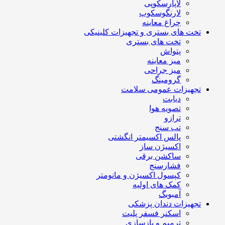
لاپارسکوپی
لارنگوسکوپ
چراغ معاینه
تخت های بستری و تجهیزات کلینیکی
تخت های بستری
پتواش
میز معاینه
میز جراحی
گرومینگ
تجهیزات عمومی سلامت
دیابت
تصویه هوا
ترازو
تب سنج
پالس اکسیمتر انگشتی
اکسیژن ساز
ساکشن برقی
فشارسنج
کپسول اکسیژن و مانومتر
کمک های اولیه
آمبوبگ
تجهیزات دندان پزشکی
اسکنر فسفر پلیت
ترمیم و بازسازی