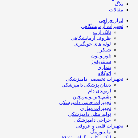
بلاگ
مقالات
ابزار جراحی
تجهیزات آزمایشگاهی
تانک ازت
ظروف آزمایشگاهی
لوله های خونگیری
شیکر
فور و آون
سانتریفوژ
بنماری
اتوکلاو
تجهیزات تخصصی دامپزشکی
دندان پزشکی دامپزشکی
ارتوپدی دام
پشم چین و مو چین
تجهیزات جانبی دامپزشکی
تجهیزات مهاری
تولید مثلی دامپزشکی
جراحی دامپزشکی
تجهیزات قلبی و عروقی
مانیتورینگ
الکتروکاردیوگرافی ECG