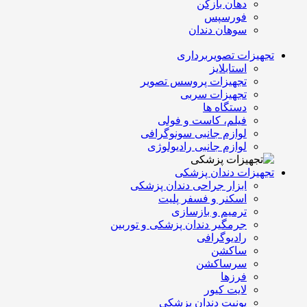
دهان بازکن
فورسپس
سوهان دندان
تجهیزات تصویربرداری
استابلایز
تجهیزات پروسس تصویر
تجهیزات سربی
دستگاه ها
فیلم، کاست و فولی
لوازم جانبی سونوگرافی
لوازم جانبی رادیولوژی
تجهیزات دندان پزشکی
ابزار جراحی دندان پزشکی
اسکنر و فسفر پلیت
ترمیم و بازسازی
جرمگیر دندان پزشکی و توربین
رادیوگرافی
ساکشن
سرساکشن
فرزها
لایت کیور
یونیت دندان پزشکی