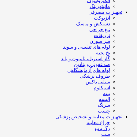
الکتروشوک
مانیتورینگ
تجهیزات مصرفی
آنژیوکت
دستکش و ماسک
تیغ جراحی
تزریقات
سر سوزن
لوله های تنفسی و سوند
نخ بخیه
گاز استریل، تامپون و باند
ضدعفونی و بتادین
لوله های آزمایشگاهی
ظروف پزشکی
سیفی باکس
اسپکلوم
پنبه
البسه
سرنگ
چسب
تجهیزات معاینه و تشخیص پزشکی
چراغ معاینه
رگ یاب
ست