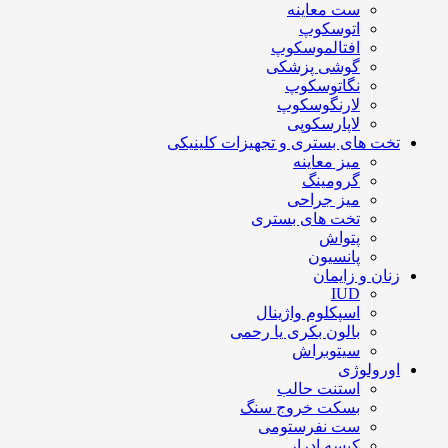
ست معاینه
اتوسکوپ
افتالموسکوپ
گوشی پزشکی
نگاتوسکوپ
لارنگوسکوپ
لاپارسکوپی
تخت های بستری و تجهیزات کلینیکی
میز معاینه
گرومینگ
میز جراحی
تخت های بستری
پتواش
پانسیون
زنان و زایمان
IUD
اسپکلوم واژینال
بالون بکری یا رحمی
سیتوبراش
اورولوژی
استنت حالب
بسکت خروج سنگ
ست نفرستومی
کیسه ادرار