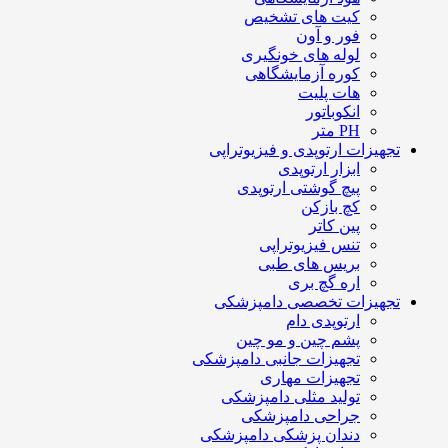
کیت های تشخیص
فور و آون
لوله های خونگیری
کوره آزمایشگاهی
هات پلیت
انکوباتور
PH متر
تجهیزات ارتوپدی و فیزیوتراپی
ابزار ارتوپدی
پیچ گوشتی ارتوپدی
کچ بازکن
پین کاتر
تنس فیزیوتراپی
بریس های طبی
اره گچ بری
تجهیزات تخصصی دامپزشکی
ارتوپدی دام
پشم چین و مو چین
تجهیزات جانبی دامپزشکی
تجهیزات مهاری
تولید مثلی دامپزشکی
جراحی دامپزشکی
دندان پزشکی دامپزشکی