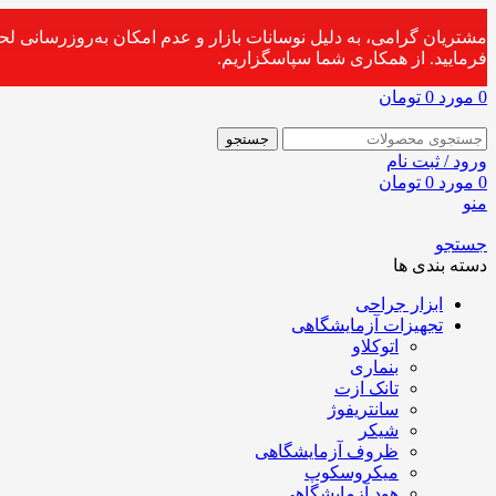
مشتریان گرامی، به دلیل نوسانات بازار و عدم امکان به‌روزرسانی ل
فرمایید. از همکاری شما سپاسگزاریم.
0
مورد
0
تومان
جستجو
ورود / ثبت نام
0
مورد
0
تومان
منو
جستجو
دسته بندی ها
ابزار جراحی
تجهیزات آزمایشگاهی
اتوکلاو
بنماری
تانک ازت
سانتریفوژ
شیکر
ظروف آزمایشگاهی
میکروسکوپ
هود آزمایشگاهی