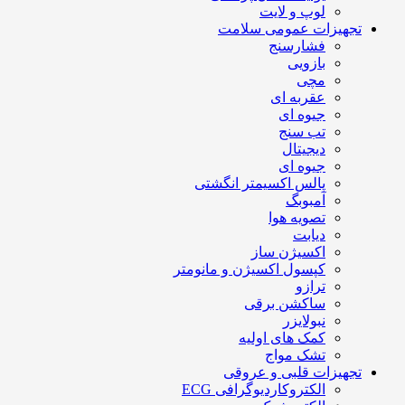
لوپ و لایت
تجهیزات عمومی سلامت
فشارسنج
بازویی
مچی
عقربه ای
جیوه ای
تب سنج
دیجیتال
جیوه ای
پالس اکسیمتر انگشتی
آمبوبگ
تصویه هوا
دیابت
اکسیژن ساز
کپسول اکسیژن و مانومتر
ترازو
ساکشن برقی
نبولایزر
کمک های اولیه
تشک مواج
تجهیزات قلبی و عروقی
الکتروکاردیوگرافی ECG