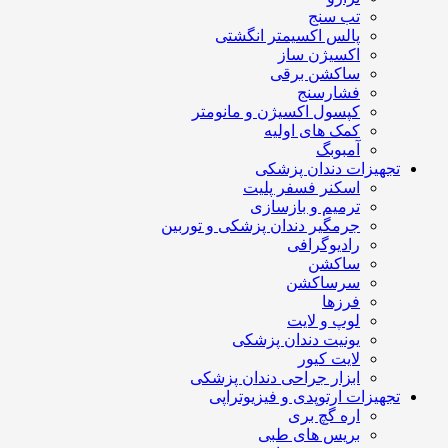
تب سنج
پالس اکسیمتر انگشتی
اکسیژن ساز
ساکشن برقی
فشارسنج
کپسول اکسیژن و مانومتر
کمک های اولیه
آمبوبگ
تجهیزات دندان پزشکی
اسکنر فسفر پلیت
ترمیم و بازسازی
جرمگیر دندان پزشکی و توربین
رادیوگرافی
ساکشن
سرساکشن
فرزها
لوپ و لایت
یونیت دندان پزشکی
لایت کیور
ابزار جراحی دندان پزشکی
تجهیزات ارتوپدی و فیزیوتراپی
اره گچ بری
بریس های طبی