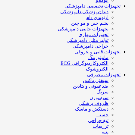
اتوکلاو
تجهیزات تخصصی دامپزشکی
دندان پزشکی دامپزشکی
ارتوپدی دام
پشم چین و مو چین
تجهیزات جانبی دامپزشکی
تجهیزات مهاری
تولید مثلی دامپزشکی
جراحی دامپزشکی
تجهیزات قلبی و عروقی
مانیتورینگ
الکتروکاردیوگرافی ECG
الکتروشوک
تجهیزات مصرفی
سیفتی باکس
ضدعفونی و بتادین
سرنگ
سرسوزن
ظروف پزشکی
دستکش و ماسک
چسب
تیغ جراحی
تزریقات
پنبه