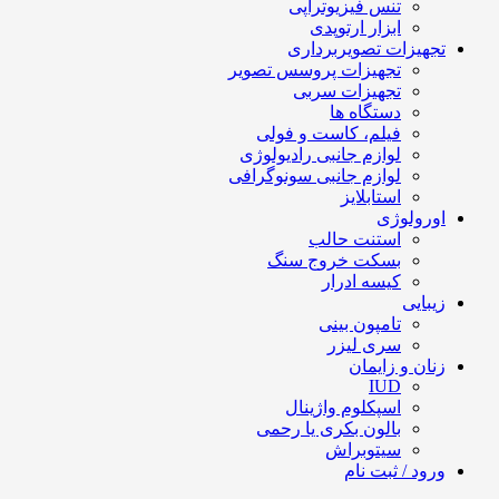
تنس فیزیوتراپی
ابزار ارتوپدی
تجهیزات تصویربرداری
تجهیزات پروسس تصویر
تجهیزات سربی
دستگاه ها
فیلم، کاست و فولی
لوازم جانبی رادیولوژی
لوازم جانبی سونوگرافی
استابلایز
اورولوژی
استنت حالب
بسکت خروج سنگ
کیسه ادرار
زیبایی
تامپون بینی
سری لیزر
زنان و زایمان
IUD
اسپکلوم واژینال
بالون بکری یا رحمی
سیتوبراش
ورود / ثبت نام