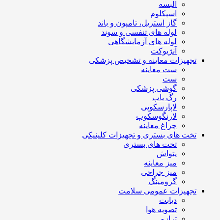
البسه
اسپکلوم
گاز استریل، تامپون و باند
لوله های تنفسی و سوند
لوله های آزمایشگاهی
آنژیوکت
تجهیزات معاینه و تشخیص پزشکی
ست معاینه
ست
گوشی پزشکی
رگ یاب
لاپارسکوپی
لارنگوسکوپ
چراغ معاینه
تخت های بستری و تجهیزات کلینیکی
تخت های بستری
پتواش
میز معاینه
میز جراحی
گرومینگ
تجهیزات عمومی سلامت
دیابت
تصویه هوا
ترازو