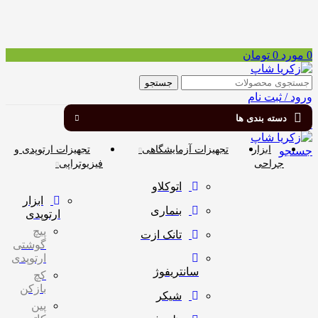
0
مورد
0
تومان
جستجو
ورود / ثبت نام
0
مورد
0
تومان
دسته بندی ها
منو
ابزار
تجهیزات آزمایشگاهی
تجهیزات ارتوپدی و
جستجو
جراحی
فیزیوتراپی
اتوکلاو
ابزار
بنماری
ارتوپدی
پیچ
تانک ازت
گوشتی
ارتوپدی
سانتریفوژ
کچ
بازکن
شیکر
پین