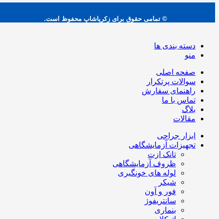
© تمامی حقوق برای زکریاشاپ محفوظ است.
دسته بندی ها
منو
صفحه اصلی
سوالات پرتکرار
راهنمای سفارش
تماس با ما
بلاگ
مقالات
ابزار جراحی
تجهیزات آزمایشگاهی
تانک ازت
ظروف آزمایشگاهی
لوله های خونگیری
شیکر
فور و آون
سانتریفوژ
بنماری