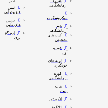
کاتر
ظروف
آزمایشگاهی
تنس
فیزیوتراپی
میکروسکوپ
بریس
های طبی
هود
آزمایشگاهی
اره گچ
کیت های
بری
تشخیص
فور و
آون
لوله های
خونگیری
کوره
آزمایشگاهی
هات
پلیت
انکوباتور
PH متر