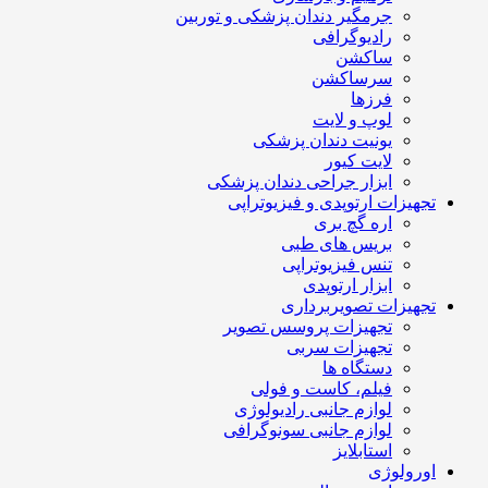
جرمگیر دندان پزشکی و توربین
رادیوگرافی
ساکشن
سرساکشن
فرزها
لوپ و لایت
یونیت دندان پزشکی
لایت کیور
ابزار جراحی دندان پزشکی
تجهیزات ارتوپدی و فیزیوتراپی
اره گچ بری
بریس های طبی
تنس فیزیوتراپی
ابزار ارتوپدی
تجهیزات تصویربرداری
تجهیزات پروسس تصویر
تجهیزات سربی
دستگاه ها
فیلم، کاست و فولی
لوازم جانبی رادیولوژی
لوازم جانبی سونوگرافی
استابلایز
اورولوژی