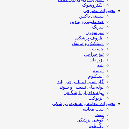
الکتروشوک
تجهیزات مصرفی
سیفتی باکس
ضدعفونی و بتادین
سرنگ
سرسوزن
ظروف پزشکی
دستکش و ماسک
چسب
تیغ جراحی
تزریقات
پنبه
البسه
اسپکلوم
گاز استریل، تامپون و باند
لوله های تنفسی و سوند
لوله های آزمایشگاهی
آنژیوکت
تجهیزات معاینه و تشخیص پزشکی
ست معاینه
ست
گوشی پزشکی
رگ یاب