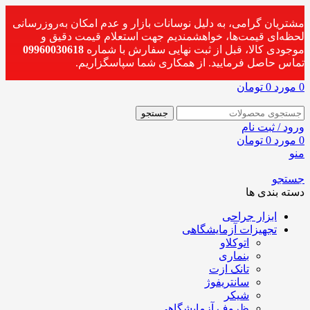
مشتریان گرامی، به دلیل نوسانات بازار و عدم امکان به‌روزرسانی
لحظه‌ای قیمت‌ها، خواهشمندیم جهت استعلام قیمت دقیق و
موجودی کالا، قبل از ثبت نهایی سفارش با شماره
09960030618
تماس حاصل فرمایید. از همکاری شما سپاسگزاریم.
0
مورد
0
تومان
جستجو
ورود / ثبت نام
0
مورد
0
تومان
منو
جستجو
دسته بندی ها
ابزار جراحی
تجهیزات آزمایشگاهی
اتوکلاو
بنماری
تانک ازت
سانتریفوژ
شیکر
ظروف آزمایشگاهی