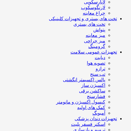
لاپارسکوپی
لارنگوسکوپ
چراغ معاینه
تخت های بستری و تجهیزات کلینیکی
تخت های بستری
پتواش
میز معاینه
میز جراحی
گرومینگ
تجهیزات عمومی سلامت
دیابت
تصویه هوا
ترازو
تب سنج
پالس اکسیمتر انگشتی
اکسیژن ساز
ساکشن برقی
فشارسنج
کپسول اکسیژن و مانومتر
کمک های اولیه
آمبوبگ
تجهیزات دندان پزشکی
اسکنر فسفر پلیت
ترمیم و بازسازی