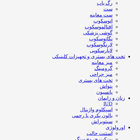
رگ یاب
ست
ست معاینه
اتوسکوپ
افتالموسکوپ
گوشی پزشکی
نگاتوسکوپ
لارنگوسکوپ
لاپارسکوپی
تخت های بستری و تجهیزات کلینیکی
میز معاینه
گرومینگ
میز جراحی
تخت های بستری
پتواش
پانسیون
زنان و زایمان
IUD
اسپکلوم واژینال
بالون بکری یا رحمی
سیتوبراش
اورولوژی
استنت حالب
بسکت خروج سنگ