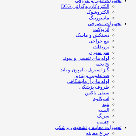
تجهیزات قلبی و عروقی
الکتروکاردیوگرافی ECG
الکتروشوک
مانیتورینگ
تجهیزات مصرفی
آنژیوکت
دستکش و ماسک
تیغ جراحی
تزریقات
سر سوزن
لوله های تنفسی و سوند
نخ بخیه
گاز استریل، تامپون و باند
ضدعفونی و بتادین
لوله های آزمایشگاهی
ظروف پزشکی
سیفی باکس
اسپکلوم
پنبه
البسه
سرنگ
چسب
تجهیزات معاینه و تشخیص پزشکی
چراغ معاینه