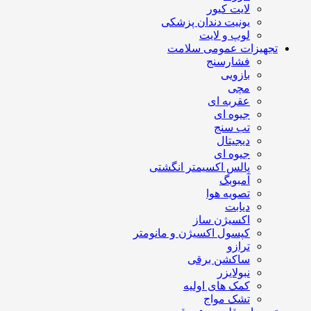
لایت کیور
یونیت دندان پزشکی
لوپ و لایت
تجهیزات عمومی سلامت
فشارسنج
بازویی
مچی
عقربه ای
جیوه ای
تب سنج
دیجیتال
جیوه ای
پالس اکسیمتر انگشتی
آمبوبگ
تصویه هوا
دیابت
اکسیژن ساز
کپسول اکسیژن و مانومتر
ترازو
ساکشن برقی
نبولایزر
کمک های اولیه
تشک مواج