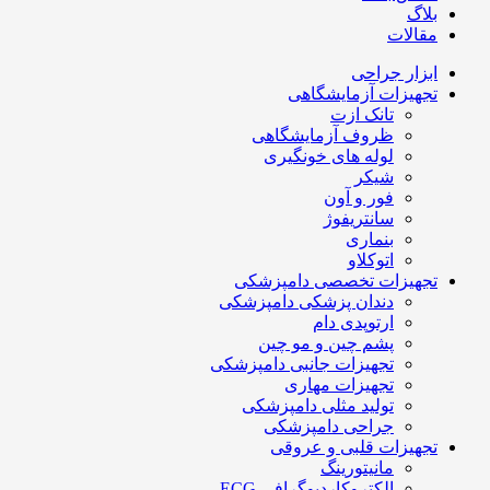
بلاگ
مقالات
ابزار جراحی
تجهیزات آزمایشگاهی
تانک ازت
ظروف آزمایشگاهی
لوله های خونگیری
شیکر
فور و آون
سانتریفوژ
بنماری
اتوکلاو
تجهیزات تخصصی دامپزشکی
دندان پزشکی دامپزشکی
ارتوپدی دام
پشم چین و مو چین
تجهیزات جانبی دامپزشکی
تجهیزات مهاری
تولید مثلی دامپزشکی
جراحی دامپزشکی
تجهیزات قلبی و عروقی
مانیتورینگ
الکتروکاردیوگرافی ECG