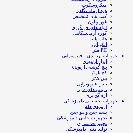
میکروسکوپ
هود آزمایشگاهی
کیت های تشخیص
فور و آون
لوله های خونگیری
کوره آزمایشگاهی
هات پلیت
انکوباتور
PH متر
تجهیزات ارتوپدی و فیزیوتراپی
ابزار ارتوپدی
پیچ گوشتی ارتوپدی
کچ بازکن
پین کاتر
تنس فیزیوتراپی
بریس های طبی
اره گچ بری
تجهیزات تخصصی دامپزشکی
ارتوپدی دام
پشم چین و مو چین
تجهیزات جانبی دامپزشکی
تجهیزات مهاری
تولید مثلی دامپزشکی