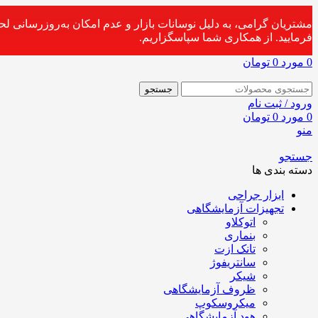
مشتریان گرامی، به دلیل نوسانات بازار و عدم امکان به‌روزرسانی ل
فرمایید. از همکاری شما سپاسگزاریم.
0
مورد
0
تومان
جستجو
ورود / ثبت نام
0
مورد
0
تومان
منو
جستجو
دسته بندی ها
ابزار جراحی
تجهیزات آزمایشگاهی
اتوکلاو
بنماری
تانک ازت
سانتریفوژ
شیکر
ظروف آزمایشگاهی
میکروسکوپ
هود آزمایشگاهی