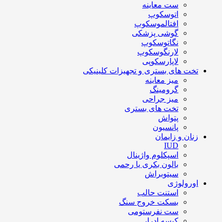
ست معاینه
اتوسکوپ
افتالموسکوپ
گوشی پزشکی
نگاتوسکوپ
لارنگوسکوپ
لاپارسکوپی
تخت های بستری و تجهیزات کلینیکی
میز معاینه
گرومینگ
میز جراحی
تخت های بستری
پتواش
پانسیون
زنان و زایمان
IUD
اسپکلوم واژینال
بالون بکری یا رحمی
سیتوبراش
اورولوژی
استنت حالب
بسکت خروج سنگ
ست نفرستومی
کیسه ادرار