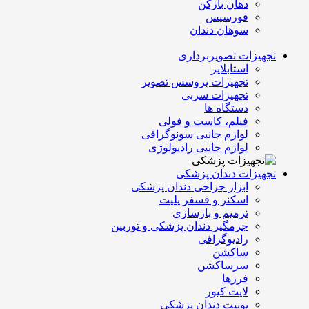
دهان بازکن
فورسپس
سوهان دندان
تجهیزات تصویربرداری
استابلایز
تجهیزات پروسس تصویر
تجهیزات سربی
دستگاه ها
فیلم، کاست و فولی
لوازم جانبی سونوگرافی
لوازم جانبی رادیولوژی
تجهیزات دندان پزشکی
ابزار جراحی دندان پزشکی
اسکنر و فسفر پلیت
ترمیم و بازسازی
جرمگیر دندان پزشکی و توربین
رادیوگرافی
ساکشن
سرساکشن
فرزها
لایت کیور
یونیت دندان پزشکی