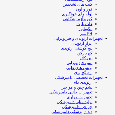
کیت های تشخیص
فور و آون
لوله های خونگیری
کوره آزمایشگاهی
هات پلیت
انکوباتور
PH متر
تجهیزات ارتوپدی و فیزیوتراپی
ابزار ارتوپدی
پیچ گوشتی ارتوپدی
کچ بازکن
پین کاتر
تنس فیزیوتراپی
بریس های طبی
اره گچ بری
تجهیزات تخصصی دامپزشکی
ارتوپدی دام
پشم چین و مو چین
تجهیزات جانبی دامپزشکی
تجهیزات مهاری
تولید مثلی دامپزشکی
جراحی دامپزشکی
دندان پزشکی دامپزشکی