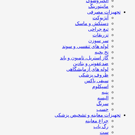
الکتروشوک
مانیتورینگ
تجهیزات مصرفی
آنژیوکت
دستکش و ماسک
تیغ جراحی
تزریقات
سر سوزن
لوله های تنفسی و سوند
نخ بخیه
گاز استریل، تامپون و باند
ضدعفونی و بتادین
لوله های آزمایشگاهی
ظروف پزشکی
سیفی باکس
اسپکلوم
پنبه
البسه
سرنگ
چسب
تجهیزات معاینه و تشخیص پزشکی
چراغ معاینه
رگ یاب
ست