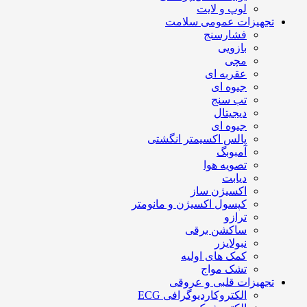
لوپ و لایت
تجهیزات عمومی سلامت
فشارسنج
بازویی
مچی
عقربه ای
جیوه ای
تب سنج
دیجیتال
جیوه ای
پالس اکسیمتر انگشتی
آمبوبگ
تصویه هوا
دیابت
اکسیژن ساز
کپسول اکسیژن و مانومتر
ترازو
ساکشن برقی
نبولایزر
کمک های اولیه
تشک مواج
تجهیزات قلبی و عروقی
الکتروکاردیوگرافی ECG