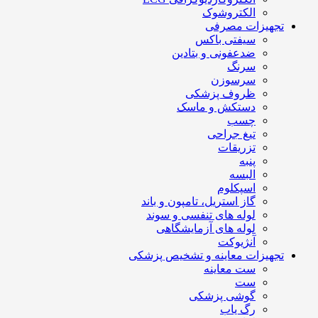
الکتروشوک
تجهیزات مصرفی
سیفتی باکس
ضدعفونی و بتادین
سرنگ
سرسوزن
ظروف پزشکی
دستکش و ماسک
چسب
تیغ جراحی
تزریقات
پنبه
البسه
اسپکلوم
گاز استریل، تامپون و باند
لوله های تنفسی و سوند
لوله های آزمایشگاهی
آنژیوکت
تجهیزات معاینه و تشخیص پزشکی
ست معاینه
ست
گوشی پزشکی
رگ یاب