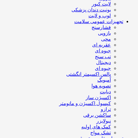
لایت کیور
یونیت دندان پزشکی
لوپ و لایت
تجهیزات عمومی سلامت
فشارسنج
بازویی
مچی
عقربه ای
جیوه ای
تب سنج
دیجیتال
جیوه ای
پالس اکسیمتر انگشتی
آمبوبگ
تصویه هوا
دیابت
اکسیژن ساز
کپسول اکسیژن و مانومتر
ترازو
ساکشن برقی
نبولایزر
کمک های اولیه
تشک مواج