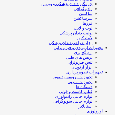
جرمگیر دندان پزشکی و توربین
رادیوگرافی
ساکشن
سرساکشن
فرزها
لوپ و لایت
یونیت دندان پزشکی
لایت کیور
ابزار جراحی دندان پزشکی
تجهیزات ارتوپدی و فیزیوتراپی
اره گچ بری
بریس های طبی
تنس فیزیوتراپی
ابزار ارتوپدی
تجهیزات تصویربرداری
تجهیزات پروسس تصویر
تجهیزات سربی
دستگاه ها
فیلم، کاست و فولی
لوازم جانبی رادیولوژی
لوازم جانبی سونوگرافی
استابلایز
اورولوژی