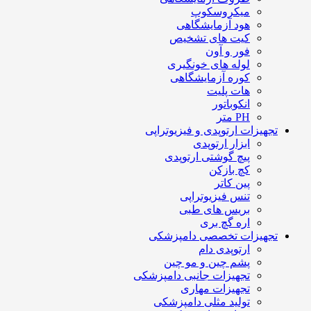
میکروسکوپ
هود آزمایشگاهی
کیت های تشخیص
فور و آون
لوله های خونگیری
کوره آزمایشگاهی
هات پلیت
انکوباتور
PH متر
تجهیزات ارتوپدی و فیزیوتراپی
ابزار ارتوپدی
پیچ گوشتی ارتوپدی
کچ بازکن
پین کاتر
تنس فیزیوتراپی
بریس های طبی
اره گچ بری
تجهیزات تخصصی دامپزشکی
ارتوپدی دام
پشم چین و مو چین
تجهیزات جانبی دامپزشکی
تجهیزات مهاری
تولید مثلی دامپزشکی