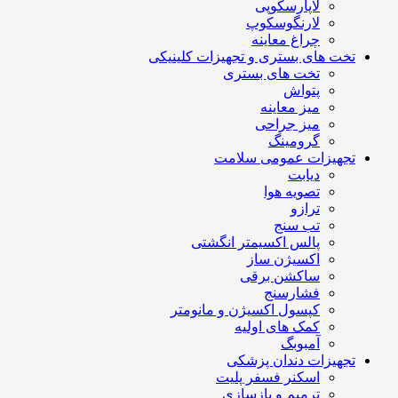
لاپارسکوپی
لارنگوسکوپ
چراغ معاینه
تخت های بستری و تجهیزات کلینیکی
تخت های بستری
پتواش
میز معاینه
میز جراحی
گرومینگ
تجهیزات عمومی سلامت
دیابت
تصویه هوا
ترازو
تب سنج
پالس اکسیمتر انگشتی
اکسیژن ساز
ساکشن برقی
فشارسنج
کپسول اکسیژن و مانومتر
کمک های اولیه
آمبوبگ
تجهیزات دندان پزشکی
اسکنر فسفر پلیت
ترمیم و بازسازی