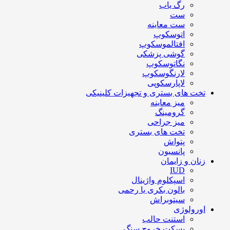
رگ یاب
ست
ست معاینه
اتوسکوپ
افتالموسکوپ
گوشی پزشکی
نگاتوسکوپ
لارنگوسکوپ
لاپارسکوپی
تخت های بستری و تجهیزات کلینیکی
میز معاینه
گرومینگ
میز جراحی
تخت های بستری
پتواش
پانسیون
زنان و زایمان
IUD
اسپکلوم واژینال
بالون بکری یا رحمی
سیتوبراش
اورولوژی
استنت حالب
بسکت خروج سنگ