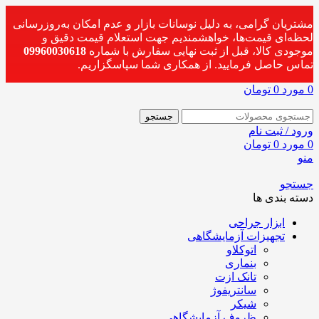
مشتریان گرامی، به دلیل نوسانات بازار و عدم امکان به‌روزرسانی
لحظه‌ای قیمت‌ها، خواهشمندیم جهت استعلام قیمت دقیق و
موجودی کالا، قبل از ثبت نهایی سفارش با شماره
09960030618
تماس حاصل فرمایید. از همکاری شما سپاسگزاریم.
0
مورد
0
تومان
جستجو
ورود / ثبت نام
0
مورد
0
تومان
منو
جستجو
دسته بندی ها
ابزار جراحی
تجهیزات آزمایشگاهی
اتوکلاو
بنماری
تانک ازت
سانتریفوژ
شیکر
ظروف آزمایشگاهی