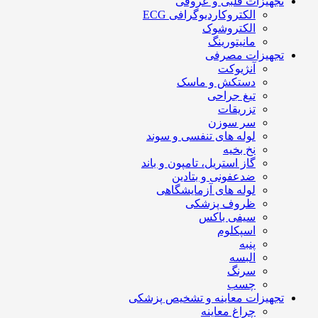
تجهیزات قلبی و عروقی
الکتروکاردیوگرافی ECG
الکتروشوک
مانیتورینگ
تجهیزات مصرفی
آنژیوکت
دستکش و ماسک
تیغ جراحی
تزریقات
سر سوزن
لوله های تنفسی و سوند
نخ بخیه
گاز استریل، تامپون و باند
ضدعفونی و بتادین
لوله های آزمایشگاهی
ظروف پزشکی
سیفی باکس
اسپکلوم
پنبه
البسه
سرنگ
چسب
تجهیزات معاینه و تشخیص پزشکی
چراغ معاینه