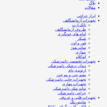
بلاگ
مقالات
ابزار جراحی
تجهیزات آزمایشگاهی
تانک ازت
ظروف آزمایشگاهی
لوله های خونگیری
شیکر
فور و آون
سانتریفوژ
بنماری
اتوکلاو
تجهیزات تخصصی دامپزشکی
دندان پزشکی دامپزشکی
ارتوپدی دام
پشم چین و مو چین
تجهیزات جانبی دامپزشکی
تجهیزات مهاری
تولید مثلی دامپزشکی
جراحی دامپزشکی
تجهیزات قلبی و عروقی
مانیتورینگ
الکتروکاردیوگرافی ECG