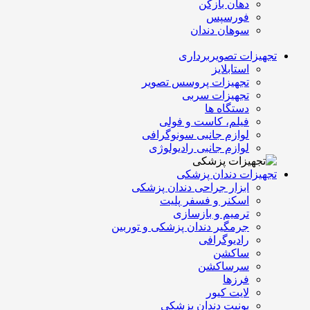
دهان بازکن
فورسپس
سوهان دندان
تجهیزات تصویربرداری
استابلایز
تجهیزات پروسس تصویر
تجهیزات سربی
دستگاه ها
فیلم، کاست و فولی
لوازم جانبی سونوگرافی
لوازم جانبی رادیولوژی
تجهیزات دندان پزشکی
ابزار جراحی دندان پزشکی
اسکنر و فسفر پلیت
ترمیم و بازسازی
جرمگیر دندان پزشکی و توربین
رادیوگرافی
ساکشن
سرساکشن
فرزها
لایت کیور
یونیت دندان پزشکی