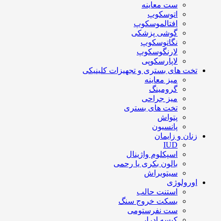
ست معاینه
اتوسکوپ
افتالموسکوپ
گوشی پزشکی
نگاتوسکوپ
لارنگوسکوپ
لاپارسکوپی
تخت های بستری و تجهیزات کلینیکی
میز معاینه
گرومینگ
میز جراحی
تخت های بستری
پتواش
پانسیون
زنان و زایمان
IUD
اسپکلوم واژینال
بالون بکری یا رحمی
سیتوبراش
اورولوژی
استنت حالب
بسکت خروج سنگ
ست نفرستومی
کیسه ادرار