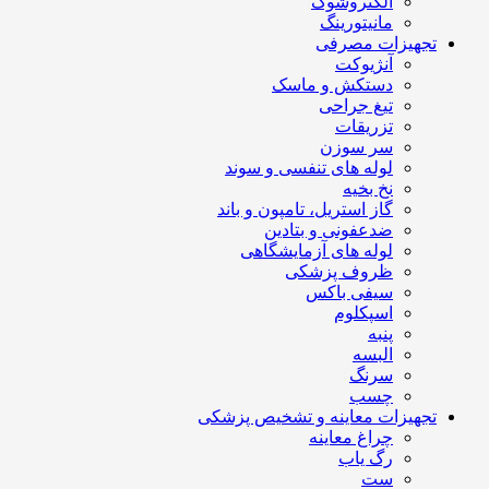
الکتروشوک
مانیتورینگ
تجهیزات مصرفی
آنژیوکت
دستکش و ماسک
تیغ جراحی
تزریقات
سر سوزن
لوله های تنفسی و سوند
نخ بخیه
گاز استریل، تامپون و باند
ضدعفونی و بتادین
لوله های آزمایشگاهی
ظروف پزشکی
سیفی باکس
اسپکلوم
پنبه
البسه
سرنگ
چسب
تجهیزات معاینه و تشخیص پزشکی
چراغ معاینه
رگ یاب
ست