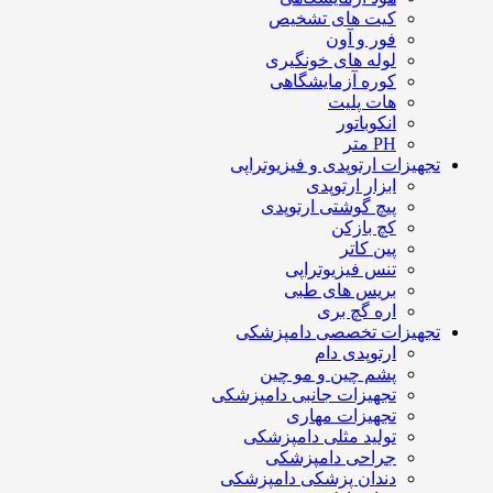
کیت های تشخیص
فور و آون
لوله های خونگیری
کوره آزمایشگاهی
هات پلیت
انکوباتور
PH متر
تجهیزات ارتوپدی و فیزیوتراپی
ابزار ارتوپدی
پیچ گوشتی ارتوپدی
کچ بازکن
پین کاتر
تنس فیزیوتراپی
بریس های طبی
اره گچ بری
تجهیزات تخصصی دامپزشکی
ارتوپدی دام
پشم چین و مو چین
تجهیزات جانبی دامپزشکی
تجهیزات مهاری
تولید مثلی دامپزشکی
جراحی دامپزشکی
دندان پزشکی دامپزشکی