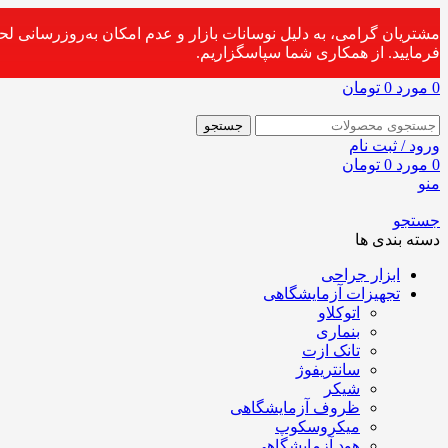
مشتریان گرامی، به دلیل نوسانات بازار و عدم امکان به‌روزرسانی ل
فرمایید. از همکاری شما سپاسگزاریم.
0
مورد
0
تومان
جستجو
ورود / ثبت نام
0
مورد
0
تومان
منو
جستجو
دسته بندی ها
ابزار جراحی
تجهیزات آزمایشگاهی
اتوکلاو
بنماری
تانک ازت
سانتریفوژ
شیکر
ظروف آزمایشگاهی
میکروسکوپ
هود آزمایشگاهی