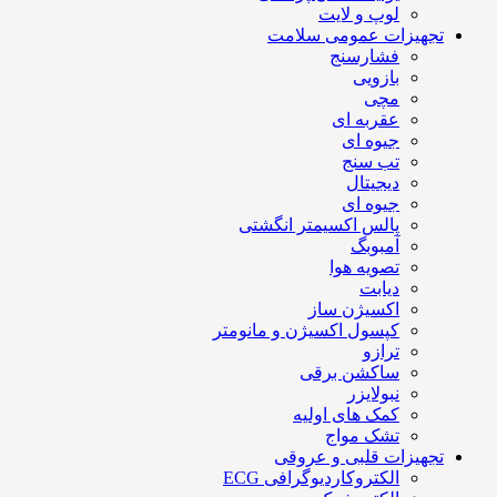
لوپ و لایت
تجهیزات عمومی سلامت
فشارسنج
بازویی
مچی
عقربه ای
جیوه ای
تب سنج
دیجیتال
جیوه ای
پالس اکسیمتر انگشتی
آمبوبگ
تصویه هوا
دیابت
اکسیژن ساز
کپسول اکسیژن و مانومتر
ترازو
ساکشن برقی
نبولایزر
کمک های اولیه
تشک مواج
تجهیزات قلبی و عروقی
الکتروکاردیوگرافی ECG