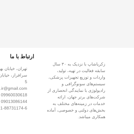
ارتباط با ما
زکریاشاپ با نزدیک به ۳۰ سال
تهران، خیابان به
سابقه فعالیت در تهیه، تولید،
سرافراز، خیابا
واردات و توزیع تجهیزات پزشکی،
5
سیستم‌های سونوگرافی و
.ir@gmail.com
رادیولوژی با نمایندگی انحصاری از
09960030618
شرکت‌های برتر جهان، ارائه
09013086144
خدمات در زمینه‌های مختلف به
021-88731174-6 داخلی 
بخش‌های دولتی و خصوصی، آماده
همکاری میباشد.