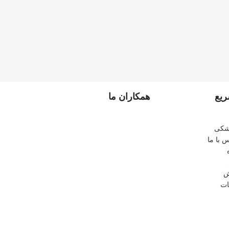
یع
همکاران ما
زشکی
س با ما
ش
ات