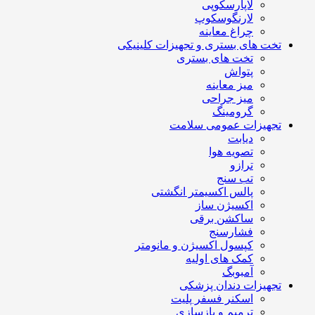
لاپارسکوپی
لارنگوسکوپ
چراغ معاینه
تخت های بستری و تجهیزات کلینیکی
تخت های بستری
پتواش
میز معاینه
میز جراحی
گرومینگ
تجهیزات عمومی سلامت
دیابت
تصویه هوا
ترازو
تب سنج
پالس اکسیمتر انگشتی
اکسیژن ساز
ساکشن برقی
فشارسنج
کپسول اکسیژن و مانومتر
کمک های اولیه
آمبوبگ
تجهیزات دندان پزشکی
اسکنر فسفر پلیت
ترمیم و بازسازی