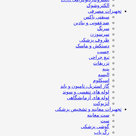
الکتروشوک
تجهیزات مصرفی
سیفتی باکس
ضدعفونی و بتادین
سرنگ
سرسوزن
ظروف پزشکی
دستکش و ماسک
چسب
تیغ جراحی
تزریقات
پنبه
البسه
اسپکلوم
گاز استریل، تامپون و باند
لوله های تنفسی و سوند
لوله های آزمایشگاهی
آنژیوکت
تجهیزات معاینه و تشخیص پزشکی
ست معاینه
ست
گوشی پزشکی
رگ یاب