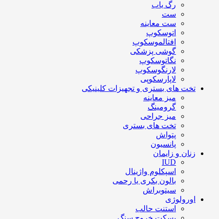
رگ یاب
ست
ست معاینه
اتوسکوپ
افتالموسکوپ
گوشی پزشکی
نگاتوسکوپ
لارنگوسکوپ
لاپارسکوپی
تخت های بستری و تجهیزات کلینیکی
میز معاینه
گرومینگ
میز جراحی
تخت های بستری
پتواش
پانسیون
زنان و زایمان
IUD
اسپکلوم واژینال
بالون بکری یا رحمی
سیتوبراش
اورولوژی
استنت حالب
بسکت خروج سنگ