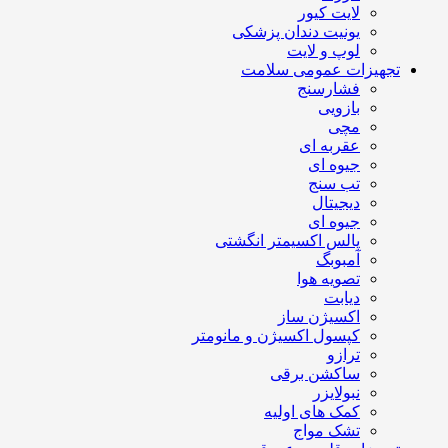
لایت کیور
یونیت دندان پزشکی
لوپ و لایت
تجهیزات عمومی سلامت
فشارسنج
بازویی
مچی
عقربه ای
جیوه ای
تب سنج
دیجیتال
جیوه ای
پالس اکسیمتر انگشتی
آمبوبگ
تصویه هوا
دیابت
اکسیژن ساز
کپسول اکسیژن و مانومتر
ترازو
ساکشن برقی
نبولایزر
کمک های اولیه
تشک مواج