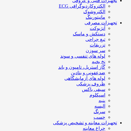
تجهیزات قلبی و عروقی
الکتروکاردیوگرافی ECG
الکتروشوک
مانیتورینگ
تجهیزات مصرفی
آنژیوکت
دستکش و ماسک
تیغ جراحی
تزریقات
سر سوزن
لوله های تنفسی و سوند
نخ بخیه
گاز استریل، تامپون و باند
ضدعفونی و بتادین
لوله های آزمایشگاهی
ظروف پزشکی
سیفی باکس
اسپکلوم
پنبه
البسه
سرنگ
چسب
تجهیزات معاینه و تشخیص پزشکی
چراغ معاینه