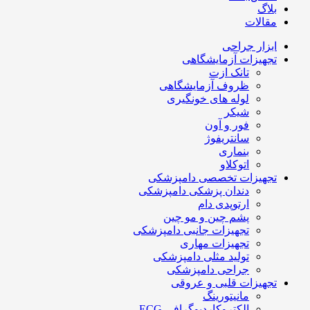
بلاگ
مقالات
ابزار جراحی
تجهیزات آزمایشگاهی
تانک ازت
ظروف آزمایشگاهی
لوله های خونگیری
شیکر
فور و آون
سانتریفوژ
بنماری
اتوکلاو
تجهیزات تخصصی دامپزشکی
دندان پزشکی دامپزشکی
ارتوپدی دام
پشم چین و مو چین
تجهیزات جانبی دامپزشکی
تجهیزات مهاری
تولید مثلی دامپزشکی
جراحی دامپزشکی
تجهیزات قلبی و عروقی
مانیتورینگ
الکتروکاردیوگرافی ECG