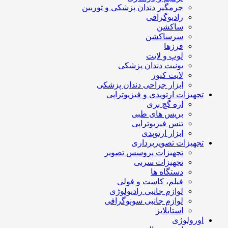
جرمگیر دندان پزشکی و توربین
رادیوگرافی
ساکشن
سرساکشن
فرزها
لوپ و لایت
یونیت دندان پزشکی
لایت کیور
ابزار جراحی دندان پزشکی
تجهیزات ارتوپدی و فیزیوتراپی
اره گچ بری
بریس های طبی
تنس فیزیوتراپی
ابزار ارتوپدی
تجهیزات تصویربرداری
تجهیزات پروسس تصویر
تجهیزات سربی
دستگاه ها
فیلم، کاست و فولی
لوازم جانبی رادیولوژی
لوازم جانبی سونوگرافی
استابلایز
اورولوژی