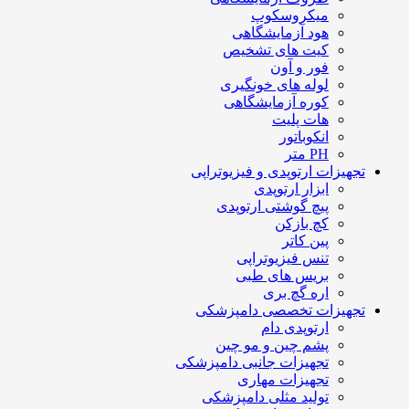
میکروسکوپ
هود آزمایشگاهی
کیت های تشخیص
فور و آون
لوله های خونگیری
کوره آزمایشگاهی
هات پلیت
انکوباتور
PH متر
تجهیزات ارتوپدی و فیزیوتراپی
ابزار ارتوپدی
پیچ گوشتی ارتوپدی
کچ بازکن
پین کاتر
تنس فیزیوتراپی
بریس های طبی
اره گچ بری
تجهیزات تخصصی دامپزشکی
ارتوپدی دام
پشم چین و مو چین
تجهیزات جانبی دامپزشکی
تجهیزات مهاری
تولید مثلی دامپزشکی