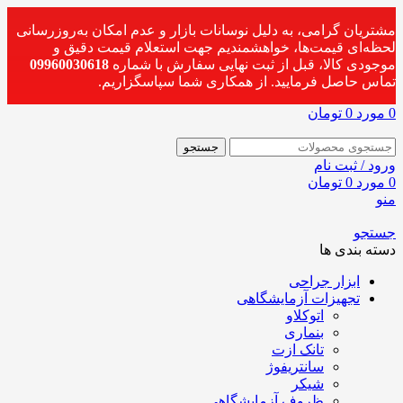
مشتریان گرامی، به دلیل نوسانات بازار و عدم امکان به‌روزرسانی
لحظه‌ای قیمت‌ها، خواهشمندیم جهت استعلام قیمت دقیق و
موجودی کالا، قبل از ثبت نهایی سفارش با شماره
09960030618
تماس حاصل فرمایید. از همکاری شما سپاسگزاریم.
0
مورد
0
تومان
جستجو
ورود / ثبت نام
0
مورد
0
تومان
منو
جستجو
دسته بندی ها
ابزار جراحی
تجهیزات آزمایشگاهی
اتوکلاو
بنماری
تانک ازت
سانتریفوژ
شیکر
ظروف آزمایشگاهی