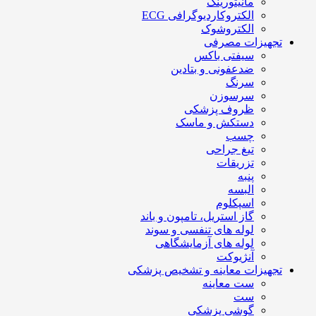
مانیتورینگ
الکتروکاردیوگرافی ECG
الکتروشوک
تجهیزات مصرفی
سیفتی باکس
ضدعفونی و بتادین
سرنگ
سرسوزن
ظروف پزشکی
دستکش و ماسک
چسب
تیغ جراحی
تزریقات
پنبه
البسه
اسپکلوم
گاز استریل، تامپون و باند
لوله های تنفسی و سوند
لوله های آزمایشگاهی
آنژیوکت
تجهیزات معاینه و تشخیص پزشکی
ست معاینه
ست
گوشی پزشکی