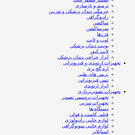
ترمیم و بازسازی
جرمگیر دندان پزشکی و توربین
رادیوگرافی
ساکشن
سرساکشن
فرزها
لوپ و لایت
یونیت دندان پزشکی
لایت کیور
ابزار جراحی دندان پزشکی
تجهیزات ارتوپدی و فیزیوتراپی
اره گچ بری
بریس های طبی
تنس فیزیوتراپی
ابزار ارتوپدی
تجهیزات تصویربرداری
تجهیزات پروسس تصویر
تجهیزات سربی
دستگاه ها
فیلم، کاست و فولی
لوازم جانبی رادیولوژی
لوازم جانبی سونوگرافی
استابلایز