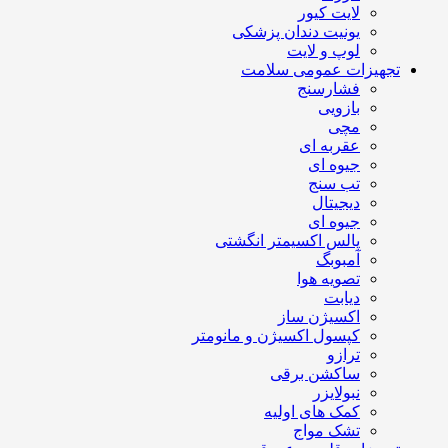
لایت کیور
یونیت دندان پزشکی
لوپ و لایت
تجهیزات عمومی سلامت
فشارسنج
بازویی
مچی
عقربه ای
جیوه ای
تب سنج
دیجیتال
جیوه ای
پالس اکسیمتر انگشتی
آمبوبگ
تصویه هوا
دیابت
اکسیژن ساز
کپسول اکسیژن و مانومتر
ترازو
ساکشن برقی
نبولایزر
کمک های اولیه
تشک مواج