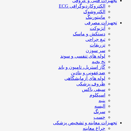
تجهیزات قلبی و عروقی
الکتروکاردیوگرافی ECG
الکتروشوک
مانیتورینگ
تجهیزات مصرفی
آنژیوکت
دستکش و ماسک
تیغ جراحی
تزریقات
سر سوزن
لوله های تنفسی و سوند
نخ بخیه
گاز استریل، تامپون و باند
ضدعفونی و بتادین
لوله های آزمایشگاهی
ظروف پزشکی
سیفی باکس
اسپکلوم
پنبه
البسه
سرنگ
چسب
تجهیزات معاینه و تشخیص پزشکی
چراغ معاینه