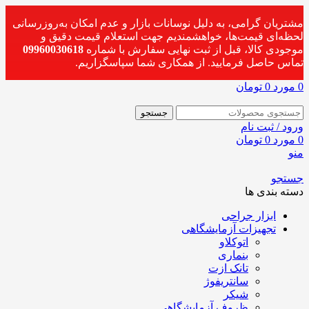
مشتریان گرامی، به دلیل نوسانات بازار و عدم امکان به‌روزرسانی
لحظه‌ای قیمت‌ها، خواهشمندیم جهت استعلام قیمت دقیق و
موجودی کالا، قبل از ثبت نهایی سفارش با شماره
09960030618
تماس حاصل فرمایید. از همکاری شما سپاسگزاریم.
0
مورد
0
تومان
جستجو
ورود / ثبت نام
0
مورد
0
تومان
منو
جستجو
دسته بندی ها
ابزار جراحی
تجهیزات آزمایشگاهی
اتوکلاو
بنماری
تانک ازت
سانتریفوژ
شیکر
ظروف آزمایشگاهی