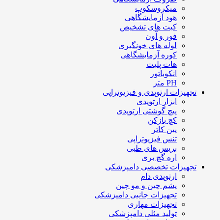
میکروسکوپ
هود آزمایشگاهی
کیت های تشخیص
فور و آون
لوله های خونگیری
کوره آزمایشگاهی
هات پلیت
انکوباتور
PH متر
تجهیزات ارتوپدی و فیزیوتراپی
ابزار ارتوپدی
پیچ گوشتی ارتوپدی
کچ بازکن
پین کاتر
تنس فیزیوتراپی
بریس های طبی
اره گچ بری
تجهیزات تخصصی دامپزشکی
ارتوپدی دام
پشم چین و مو چین
تجهیزات جانبی دامپزشکی
تجهیزات مهاری
تولید مثلی دامپزشکی