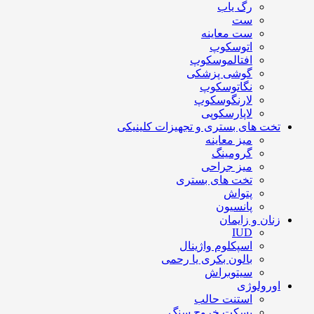
رگ یاب
ست
ست معاینه
اتوسکوپ
افتالموسکوپ
گوشی پزشکی
نگاتوسکوپ
لارنگوسکوپ
لاپارسکوپی
تخت های بستری و تجهیزات کلینیکی
میز معاینه
گرومینگ
میز جراحی
تخت های بستری
پتواش
پانسیون
زنان و زایمان
IUD
اسپکلوم واژینال
بالون بکری یا رحمی
سیتوبراش
اورولوژی
استنت حالب
بسکت خروج سنگ