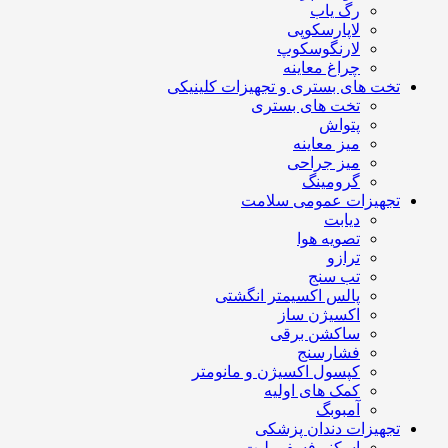
رگ یاب
لاپارسکوپی
لارنگوسکوپ
چراغ معاینه
تخت های بستری و تجهیزات کلینیکی
تخت های بستری
پتواش
میز معاینه
میز جراحی
گرومینگ
تجهیزات عمومی سلامت
دیابت
تصویه هوا
ترازو
تب سنج
پالس اکسیمتر انگشتی
اکسیژن ساز
ساکشن برقی
فشارسنج
کپسول اکسیژن و مانومتر
کمک های اولیه
آمبوبگ
تجهیزات دندان پزشکی
اسکنر فسفر پلیت