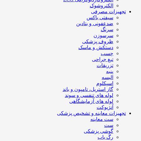
الکتروشوک
تجهیزات مصرفی
سیفتی باکس
ضدعفونی و بتادین
سرنگ
سرسوزن
ظروف پزشکی
دستکش و ماسک
چسب
تیغ جراحی
تزریقات
پنبه
البسه
اسپکلوم
گاز استریل، تامپون و باند
لوله های تنفسی و سوند
لوله های آزمایشگاهی
آنژیوکت
تجهیزات معاینه و تشخیص پزشکی
ست معاینه
ست
گوشی پزشکی
رگ یاب