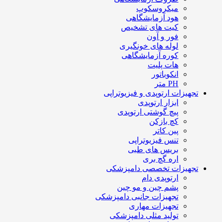
میکروسکوپ
هود آزمایشگاهی
کیت های تشخیص
فور و آون
لوله های خونگیری
کوره آزمایشگاهی
هات پلیت
انکوباتور
PH متر
تجهیزات ارتوپدی و فیزیوتراپی
ابزار ارتوپدی
پیچ گوشتی ارتوپدی
کچ بازکن
پین کاتر
تنس فیزیوتراپی
بریس های طبی
اره گچ بری
تجهیزات تخصصی دامپزشکی
ارتوپدی دام
پشم چین و مو چین
تجهیزات جانبی دامپزشکی
تجهیزات مهاری
تولید مثلی دامپزشکی