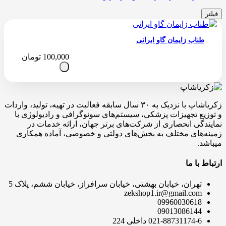
فیلتر
طناب زایمان گاو ایرانی
100,000
تومان
زکریاشاپ با نزدیک به ۳۰ سال سابقه فعالیت در تهیه، تولید، واردات
و توزیع تجهیزات پزشکی، سیستم‌های سونوگرافی و رادیولوژی با
نمایندگی انحصاری از شرکت‌های برتر جهان، ارائه خدمات در
زمینه‌های مختلف به بخش‌های دولتی و خصوصی، آماده همکاری
میباشد.
ارتباط با ما
تهران، خیابان بهشتی، خیابان سرافراز، خیابان ششم، پلاک 5
zekshop1.ir@gmail.com
09960030618
09013086144
021-88731174-6 داخلی 224