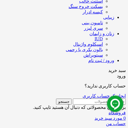
استنت حالب
بسکت خروج سنگ
کیسه ادرار
زیبایی
تامپون بینی
سری لیزر
زنان و زایمان
IUD
اسپکلوم واژینال
بالون بکری یا رحمی
سیتوبراش
ورود / ثبت نام
سبد خرید
ورود
حساب کاربری ندارید؟
ایجاد یک حساب کاربری
جستجو
برای دیدن محصولاتی که دنبال آن هستید تایپ کنید.
فروشگاه
0
مورد
سبد خرید
حساب من