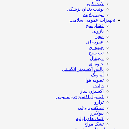
لایت کیور
یونیت دندان پزشکی
لوپ و لایت
تجهیزات عمومی سلامت
فشارسنج
بازویی
مچی
عقربه ای
جیوه ای
تب سنج
دیجیتال
جیوه ای
پالس اکسیمتر انگشتی
آمبوبگ
تصویه هوا
دیابت
اکسیژن ساز
کپسول اکسیژن و مانومتر
ترازو
ساکشن برقی
نبولایزر
کمک های اولیه
تشک مواج