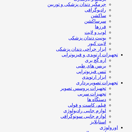
جرمگیر دندان پزشکی و توربین
رادیوگرافی
ساکشن
سرساکشن
فرزها
لوپ و لایت
یونیت دندان پزشکی
لایت کیور
ابزار جراحی دندان پزشکی
تجهیزات ارتوپدی و فیزیوتراپی
اره گچ بری
بریس های طبی
تنس فیزیوتراپی
ابزار ارتوپدی
تجهیزات تصویربرداری
تجهیزات پروسس تصویر
تجهیزات سربی
دستگاه ها
فیلم، کاست و فولی
لوازم جانبی رادیولوژی
لوازم جانبی سونوگرافی
استابلایز
اورولوژی