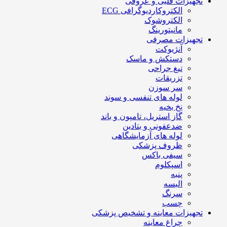
تجهیزات قلبی و عروقی
الکتروکاردیوگرافی ECG
الکتروشوک
مانیتورینگ
تجهیزات مصرفی
آنژیوکت
دستکش و ماسک
تیغ جراحی
تزریقات
سر سوزن
لوله های تنفسی و سوند
نخ بخیه
گاز استریل، تامپون و باند
ضدعفونی و بتادین
لوله های آزمایشگاهی
ظروف پزشکی
سیفی باکس
اسپکلوم
پنبه
البسه
سرنگ
چسب
تجهیزات معاینه و تشخیص پزشکی
چراغ معاینه