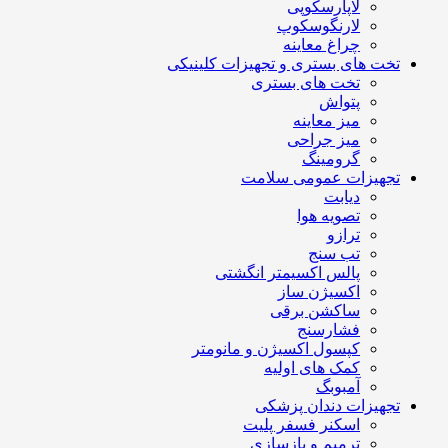
لاپارسکوپی
لارنگوسکوپ
چراغ معاینه
تخت های بستری و تجهیزات کلینیکی
تخت های بستری
پتواش
میز معاینه
میز جراحی
گرومینگ
تجهیزات عمومی سلامت
دیابت
تصویه هوا
ترازو
تب سنج
پالس اکسیمتر انگشتی
اکسیژن ساز
ساکشن برقی
فشارسنج
کپسول اکسیژن و مانومتر
کمک های اولیه
آمبوبگ
تجهیزات دندان پزشکی
اسکنر فسفر پلیت
ترمیم و بازسازی