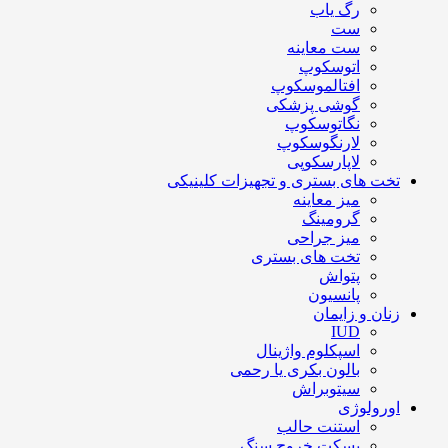
رگ یاب
ست
ست معاینه
اتوسکوپ
افتالموسکوپ
گوشی پزشکی
نگاتوسکوپ
لارنگوسکوپ
لاپارسکوپی
تخت های بستری و تجهیزات کلینیکی
میز معاینه
گرومینگ
میز جراحی
تخت های بستری
پتواش
پانسیون
زنان و زایمان
IUD
اسپکلوم واژینال
بالون بکری یا رحمی
سیتوبراش
اورولوژی
استنت حالب
بسکت خروج سنگ