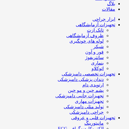
بلاگ
مقالات
ابزار جراحی
تجهیزات آزمایشگاهی
تانک ازت
ظروف آزمایشگاهی
لوله های خونگیری
شیکر
فور و آون
سانتریفوژ
بنماری
اتوکلاو
تجهیزات تخصصی دامپزشکی
دندان پزشکی دامپزشکی
ارتوپدی دام
پشم چین و مو چین
تجهیزات جانبی دامپزشکی
تجهیزات مهاری
تولید مثلی دامپزشکی
جراحی دامپزشکی
تجهیزات قلبی و عروقی
مانیتورینگ
الکتروکاردیوگرافی ECG