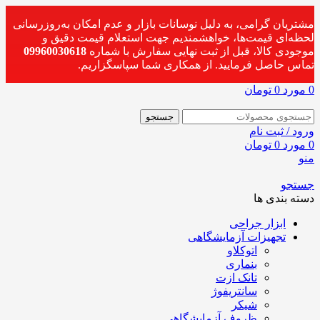
مشتریان گرامی، به دلیل نوسانات بازار و عدم امکان به‌روزرسانی
لحظه‌ای قیمت‌ها، خواهشمندیم جهت استعلام قیمت دقیق و
موجودی کالا، قبل از ثبت نهایی سفارش با شماره
09960030618
تماس حاصل فرمایید. از همکاری شما سپاسگزاریم.
0
مورد
0
تومان
جستجو
ورود / ثبت نام
0
مورد
0
تومان
منو
جستجو
دسته بندی ها
ابزار جراحی
تجهیزات آزمایشگاهی
اتوکلاو
بنماری
تانک ازت
سانتریفوژ
شیکر
ظروف آزمایشگاهی