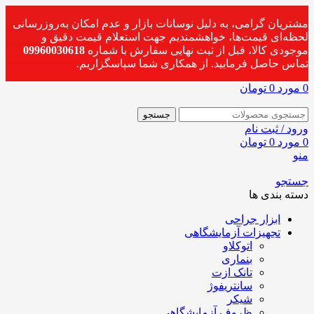
مشتریان گرامی، به دلیل نوسانات بازار و عدم امکان به‌روزرسانی
لحظه‌ای قیمت‌ها، خواهشمندیم جهت استعلام قیمت دقیق و
موجودی کالا، قبل از ثبت نهایی سفارش با شماره
09960030618
تماس حاصل فرمایید. از همکاری شما سپاسگزاریم.
0
مورد
0
تومان
جستجو
ورود / ثبت نام
0
مورد
0
تومان
منو
جستجو
دسته بندی ها
ابزار جراحی
تجهیزات آزمایشگاهی
اتوکلاو
بنماری
تانک ازت
سانتریفوژ
شیکر
ظروف آزمایشگاهی