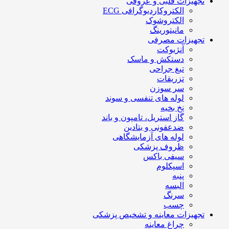
تجهیزات قلبی و عروقی
الکتروکاردیوگرافی ECG
الکتروشوک
مانیتورینگ
تجهیزات مصرفی
آنژیوکت
دستکش و ماسک
تیغ جراحی
تزریقات
سر سوزن
لوله های تنفسی و سوند
نخ بخیه
گاز استریل، تامپون و باند
ضدعفونی و بتادین
لوله های آزمایشگاهی
ظروف پزشکی
سیفی باکس
اسپکلوم
پنبه
البسه
سرنگ
چسب
تجهیزات معاینه و تشخیص پزشکی
چراغ معاینه