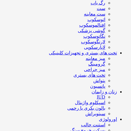
رگ یاب
ست
ست معاینه
اتوسکوپ
افتالموسکوپ
گوشی پزشکی
نگاتوسکوپ
لارنگوسکوپ
لاپارسکوپی
تخت های بستری و تجهیزات کلینیکی
میز معاینه
گرومینگ
میز جراحی
تخت های بستری
پتواش
پانسیون
زنان و زایمان
IUD
اسپکلوم واژینال
بالون بکری یا رحمی
سیتوبراش
اورولوژی
استنت حالب
بسکت خروج سنگ