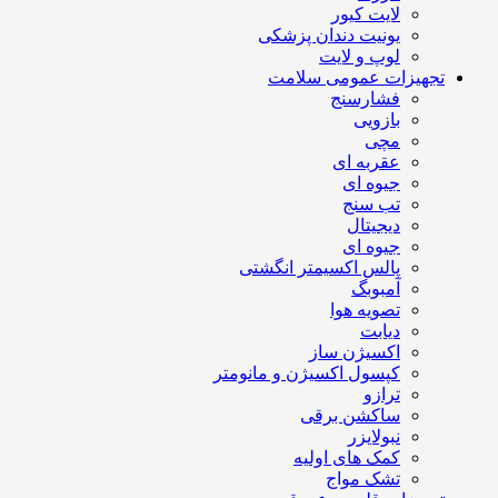
لایت کیور
یونیت دندان پزشکی
لوپ و لایت
تجهیزات عمومی سلامت
فشارسنج
بازویی
مچی
عقربه ای
جیوه ای
تب سنج
دیجیتال
جیوه ای
پالس اکسیمتر انگشتی
آمبوبگ
تصویه هوا
دیابت
اکسیژن ساز
کپسول اکسیژن و مانومتر
ترازو
ساکشن برقی
نبولایزر
کمک های اولیه
تشک مواج