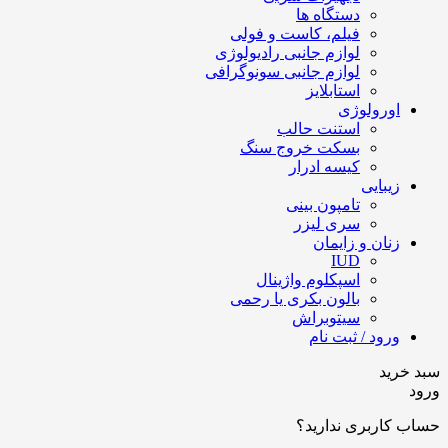
دستگاه ها
فیلم، کاست و فولی
لوازم جانبی رادیولوژی
لوازم جانبی سونوگرافی
استابلایز
اورولوژی
استنت حالب
بسکت خروج سنگ
کیسه ادرار
زیبایی
تامپون بینی
سری لیزر
زنان و زایمان
IUD
اسپکلوم واژینال
بالون بکری یا رحمی
سیتوبراش
ورود / ثبت نام
سبد خرید
ورود
حساب کاربری ندارید؟