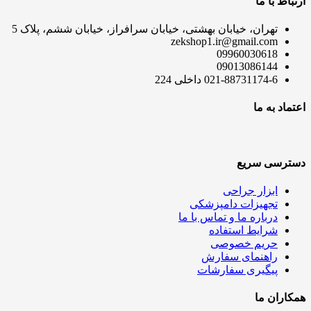
ارتباط با ما
تهران، خیابان بهشتی، خیابان سرافراز، خیابان ششم، پلاک 5
zekshop1.ir@gmail.com
09960030618
09013086144
021-88731174-6 داخلی 224
اعتماد به ما
دسترسی سریع
ابزار جراحی
تجهیزات دامپزشکی
درباره ما و تماس با ما
شرایط استفاده
حریم خصوصی
راهنمای سفارش
پیگیری سفارشات
همکاران ما