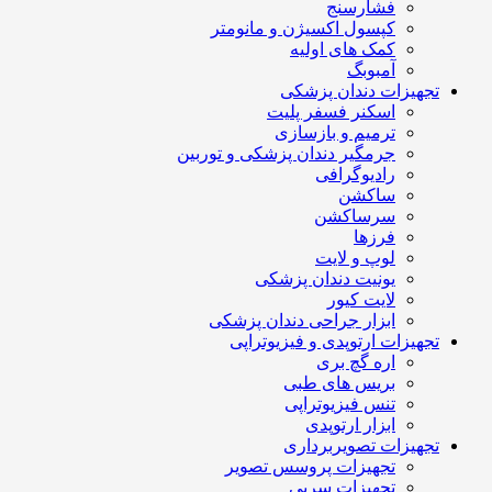
فشارسنج
کپسول اکسیژن و مانومتر
کمک های اولیه
آمبوبگ
تجهیزات دندان پزشکی
اسکنر فسفر پلیت
ترمیم و بازسازی
جرمگیر دندان پزشکی و توربین
رادیوگرافی
ساکشن
سرساکشن
فرزها
لوپ و لایت
یونیت دندان پزشکی
لایت کیور
ابزار جراحی دندان پزشکی
تجهیزات ارتوپدی و فیزیوتراپی
اره گچ بری
بریس های طبی
تنس فیزیوتراپی
ابزار ارتوپدی
تجهیزات تصویربرداری
تجهیزات پروسس تصویر
تجهیزات سربی