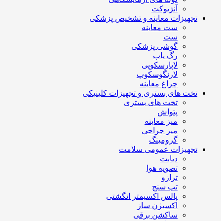
آنژیوکت
تجهیزات معاینه و تشخیص پزشکی
ست معاینه
ست
گوشی پزشکی
رگ یاب
لاپارسکوپی
لارنگوسکوپ
چراغ معاینه
تخت های بستری و تجهیزات کلینیکی
تخت های بستری
پتواش
میز معاینه
میز جراحی
گرومینگ
تجهیزات عمومی سلامت
دیابت
تصویه هوا
ترازو
تب سنج
پالس اکسیمتر انگشتی
اکسیژن ساز
ساکشن برقی