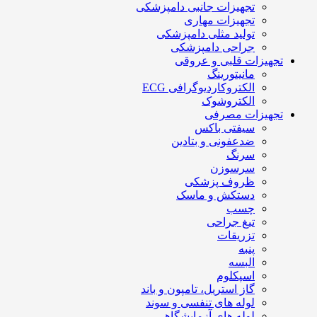
تجهیزات جانبی دامپزشکی
تجهیزات مهاری
تولید مثلی دامپزشکی
جراحی دامپزشکی
تجهیزات قلبی و عروقی
مانیتورینگ
الکتروکاردیوگرافی ECG
الکتروشوک
تجهیزات مصرفی
سیفتی باکس
ضدعفونی و بتادین
سرنگ
سرسوزن
ظروف پزشکی
دستکش و ماسک
چسب
تیغ جراحی
تزریقات
پنبه
البسه
اسپکلوم
گاز استریل، تامپون و باند
لوله های تنفسی و سوند
لوله های آزمایشگاهی