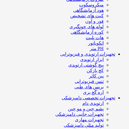
میکروسکوپ
هود آزمایشگاهی
کیت های تشخیص
فور و آون
لوله های خونگیری
کوره آزمایشگاهی
هات پلیت
انکوباتور
PH متر
تجهیزات ارتوپدی و فیزیوتراپی
ابزار ارتوپدی
پیچ گوشتی ارتوپدی
کچ بازکن
پین کاتر
تنس فیزیوتراپی
بریس های طبی
اره گچ بری
تجهیزات تخصصی دامپزشکی
ارتوپدی دام
پشم چین و مو چین
تجهیزات جانبی دامپزشکی
تجهیزات مهاری
تولید مثلی دامپزشکی