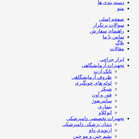
دسته بندی ها
منو
صفحه اصلی
سوالات پرتکرار
راهنمای سفارش
تماس با ما
بلاگ
مقالات
ابزار جراحی
تجهیزات آزمایشگاهی
تانک ازت
ظروف آزمایشگاهی
لوله های خونگیری
شیکر
فور و آون
سانتریفوژ
بنماری
اتوکلاو
تجهیزات تخصصی دامپزشکی
دندان پزشکی دامپزشکی
ارتوپدی دام
پشم چین و مو چین