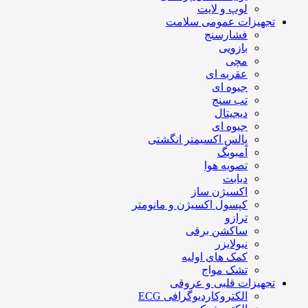
لوپ و لایت
تجهیزات عمومی سلامت
فشارسنج
بازویی
مچی
عقربه ای
جیوه ای
تب سنج
دیجیتال
جیوه ای
پالس اکسیمتر انگشتی
آمبوبگ
تصویه هوا
دیابت
اکسیژن ساز
کپسول اکسیژن و مانومتر
ترازو
ساکشن برقی
نبولایزر
کمک های اولیه
تشک مواج
تجهیزات قلبی و عروقی
الکتروکاردیوگرافی ECG