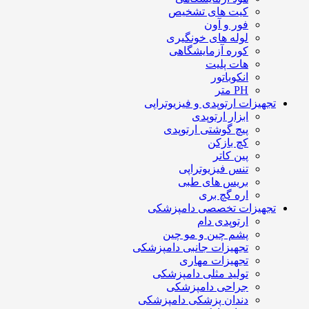
کیت های تشخیص
فور و آون
لوله های خونگیری
کوره آزمایشگاهی
هات پلیت
انکوباتور
PH متر
تجهیزات ارتوپدی و فیزیوتراپی
ابزار ارتوپدی
پیچ گوشتی ارتوپدی
کچ بازکن
پین کاتر
تنس فیزیوتراپی
بریس های طبی
اره گچ بری
تجهیزات تخصصی دامپزشکی
ارتوپدی دام
پشم چین و مو چین
تجهیزات جانبی دامپزشکی
تجهیزات مهاری
تولید مثلی دامپزشکی
جراحی دامپزشکی
دندان پزشکی دامپزشکی