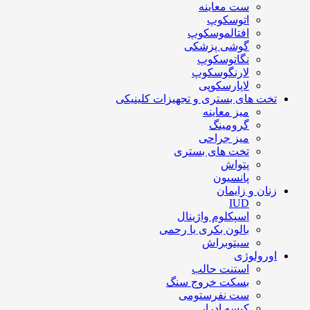
ست معاینه
اتوسکوپ
افتالموسکوپ
گوشی پزشکی
نگاتوسکوپ
لارنگوسکوپ
لاپارسکوپی
تخت های بستری و تجهیزات کلینیکی
میز معاینه
گرومینگ
میز جراحی
تخت های بستری
پتواش
پانسیون
زنان و زایمان
IUD
اسپکلوم واژینال
بالون بکری یا رحمی
سیتوبراش
اورولوژی
استنت حالب
بسکت خروج سنگ
ست نفرستومی
کیسه ادرار