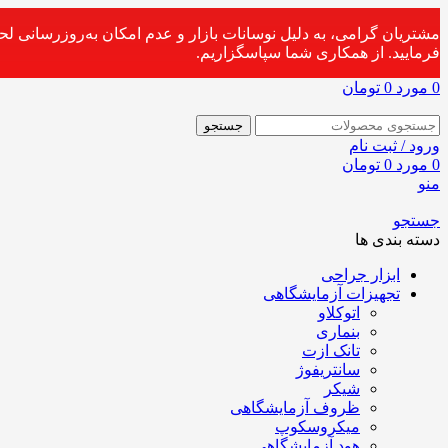
مشتریان گرامی، به دلیل نوسانات بازار و عدم امکان به‌روزرسانی ل
فرمایید. از همکاری شما سپاسگزاریم.
0
مورد
0
تومان
جستجو
ورود / ثبت نام
0
مورد
0
تومان
منو
جستجو
دسته بندی ها
ابزار جراحی
تجهیزات آزمایشگاهی
اتوکلاو
بنماری
تانک ازت
سانتریفوژ
شیکر
ظروف آزمایشگاهی
میکروسکوپ
هود آزمایشگاهی