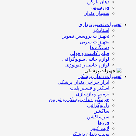
دهان بازکن
فورسپس
سوهان دندان
تجهیزات تصویربرداری
استابلایز
تجهیزات پروسس تصویر
تجهیزات سربی
دستگاه ها
فیلم، کاست و فولی
لوازم جانبی سونوگرافی
لوازم جانبی رادیولوژی
تجهیزات دندان پزشکی
ابزار جراحی دندان پزشکی
اسکنر و فسفر پلیت
ترمیم و بازسازی
جرمگیر دندان پزشکی و توربین
رادیوگرافی
ساکشن
سرساکشن
فرزها
لایت کیور
یونیت دندان پزشکی