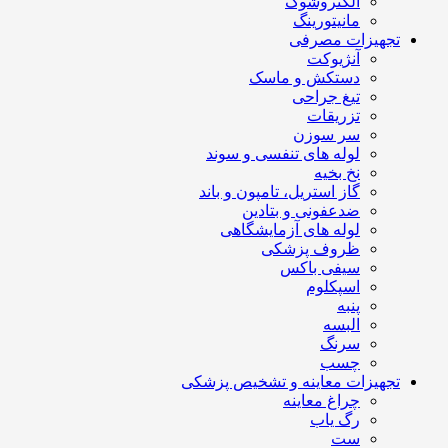
الکتروشوک
مانیتورینگ
تجهیزات مصرفی
آنژیوکت
دستکش و ماسک
تیغ جراحی
تزریقات
سر سوزن
لوله های تنفسی و سوند
نخ بخیه
گاز استریل، تامپون و باند
ضدعفونی و بتادین
لوله های آزمایشگاهی
ظروف پزشکی
سیفی باکس
اسپکلوم
پنبه
البسه
سرنگ
چسب
تجهیزات معاینه و تشخیص پزشکی
چراغ معاینه
رگ یاب
ست