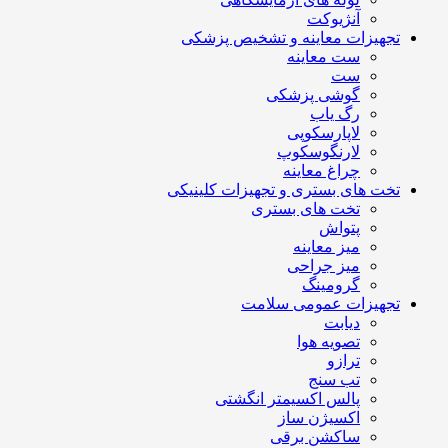
آنژیوکت
تجهیزات معاینه و تشخیص پزشکی
ست معاینه
ست
گوشی پزشکی
رگ یاب
لاپارسکوپی
لارنگوسکوپ
چراغ معاینه
تخت های بستری و تجهیزات کلینیکی
تخت های بستری
پتواش
میز معاینه
میز جراحی
گرومینگ
تجهیزات عمومی سلامت
دیابت
تصویه هوا
ترازو
تب سنج
پالس اکسیمتر انگشتی
اکسیژن ساز
ساکشن برقی