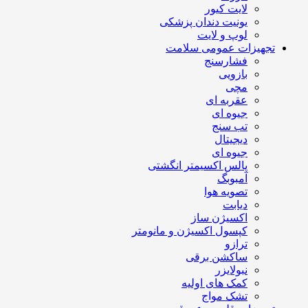
لایت کیور
یونیت دندان پزشکی
لوپ و لایت
تجهیزات عمومی سلامت
فشارسنج
بازویی
مچی
عقربه ای
جیوه ای
تب سنج
دیجیتال
جیوه ای
پالس اکسیمتر انگشتی
آمبوبگ
تصویه هوا
دیابت
اکسیژن ساز
کپسول اکسیژن و مانومتر
ترازو
ساکشن برقی
نبولایزر
کمک های اولیه
تشک مواج