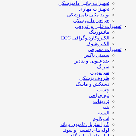
تجهیزات جانبی دامپزشکی
تجهیزات مهاری
تولید مثلی دامپزشکی
جراحی دامپزشکی
تجهیزات قلبی و عروقی
مانیتورینگ
الکتروکاردیوگرافی ECG
الکتروشوک
تجهیزات مصرفی
سیفتی باکس
ضدعفونی و بتادین
سرنگ
سرسوزن
ظروف پزشکی
دستکش و ماسک
چسب
تیغ جراحی
تزریقات
پنبه
البسه
اسپکلوم
گاز استریل، تامپون و باند
لوله های تنفسی و سوند
لوله های آزمایشگاهی