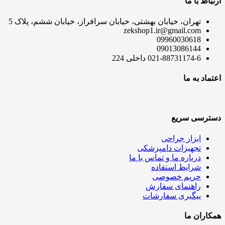
ارتباط با ما
تهران، خیابان بهشتی، خیابان سرافراز، خیابان ششم، پلاک 5
zekshop1.ir@gmail.com
09960030618
09013086144
021-88731174-6 داخلی 224
اعتماد به ما
دسترسی سریع
ابزار جراحی
تجهیزات دامپزشکی
درباره ما و تماس با ما
شرایط استفاده
حریم خصوصی
راهنمای سفارش
پیگیری سفارشات
همکاران ما