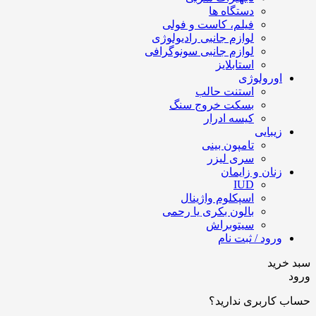
دستگاه ها
فیلم، کاست و فولی
لوازم جانبی رادیولوژی
لوازم جانبی سونوگرافی
استابلایز
اورولوژی
استنت حالب
بسکت خروج سنگ
کیسه ادرار
زیبایی
تامپون بینی
سری لیزر
زنان و زایمان
IUD
اسپکلوم واژینال
بالون بکری یا رحمی
سیتوبراش
ورود / ثبت نام
سبد خرید
ورود
حساب کاربری ندارید؟