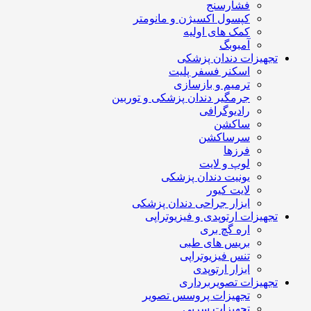
فشارسنج
کپسول اکسیژن و مانومتر
کمک های اولیه
آمبوبگ
تجهیزات دندان پزشکی
اسکنر فسفر پلیت
ترمیم و بازسازی
جرمگیر دندان پزشکی و توربین
رادیوگرافی
ساکشن
سرساکشن
فرزها
لوپ و لایت
یونیت دندان پزشکی
لایت کیور
ابزار جراحی دندان پزشکی
تجهیزات ارتوپدی و فیزیوتراپی
اره گچ بری
بریس های طبی
تنس فیزیوتراپی
ابزار ارتوپدی
تجهیزات تصویربرداری
تجهیزات پروسس تصویر
تجهیزات سربی