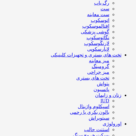
رگ یاب
ست
ست معاینه
اتوسکوپ
افتالموسکوپ
گوشی پزشکی
نگاتوسکوپ
لارنگوسکوپ
لاپارسکوپی
تخت های بستری و تجهیزات کلینیکی
میز معاینه
گرومینگ
میز جراحی
تخت های بستری
پتواش
پانسیون
زنان و زایمان
IUD
اسپکلوم واژینال
بالون بکری یا رحمی
سیتوبراش
اورولوژی
استنت حالب
بسکت خروج سنگ