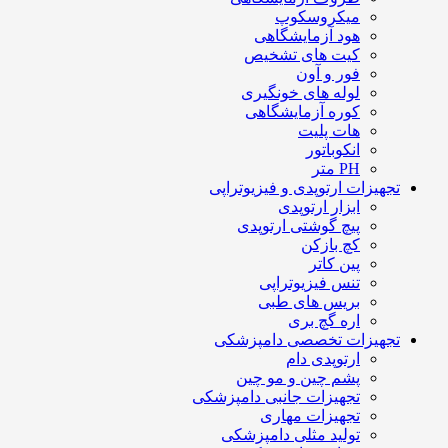
میکروسکوپ
هود آزمایشگاهی
کیت های تشخیص
فور و آون
لوله های خونگیری
کوره آزمایشگاهی
هات پلیت
انکوباتور
PH متر
تجهیزات ارتوپدی و فیزیوتراپی
ابزار ارتوپدی
پیچ گوشتی ارتوپدی
کچ بازکن
پین کاتر
تنس فیزیوتراپی
بریس های طبی
اره گچ بری
تجهیزات تخصصی دامپزشکی
ارتوپدی دام
پشم چین و مو چین
تجهیزات جانبی دامپزشکی
تجهیزات مهاری
تولید مثلی دامپزشکی