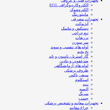
تجهیزات قلبی و عروقی
الکتروکاردیوگرافی ECG
الکتروشوک
مانیتورینگ
تجهیزات مصرفی
آنژیوکت
دستکش و ماسک
تیغ جراحی
تزریقات
سر سوزن
لوله های تنفسی و سوند
نخ بخیه
گاز استریل، تامپون و باند
ضدعفونی و بتادین
لوله های آزمایشگاهی
ظروف پزشکی
سیفی باکس
اسپکلوم
پنبه
البسه
سرنگ
چسب
تجهیزات معاینه و تشخیص پزشکی
چراغ معاینه