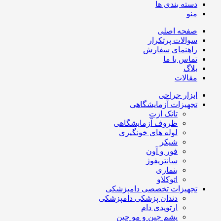
دسته بندی ها
منو
صفحه اصلی
سوالات پرتکرار
راهنمای سفارش
تماس با ما
بلاگ
مقالات
ابزار جراحی
تجهیزات آزمایشگاهی
تانک ازت
ظروف آزمایشگاهی
لوله های خونگیری
شیکر
فور و آون
سانتریفوژ
بنماری
اتوکلاو
تجهیزات تخصصی دامپزشکی
دندان پزشکی دامپزشکی
ارتوپدی دام
پشم چین و مو چین