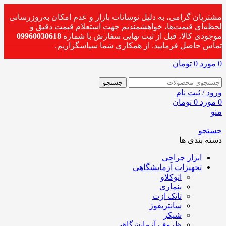
مشتریان گرامی، به دلیل نوسانات بازار و عدم امکان به‌روزرسانی
لحظه‌ای قیمت‌ها، خواهشمندیم جهت استعلام قیمت دقیق و
موجودی کالا، قبل از ثبت نهایی سفارش با شماره
09960030618
تماس حاصل فرمایید. از همکاری شما سپاسگزاریم.
0
مورد
0
تومان
جستجو
ورود / ثبت نام
0
مورد
0
تومان
منو
جستجو
دسته بندی ها
ابزار جراحی
تجهیزات آزمایشگاهی
اتوکلاو
بنماری
تانک ازت
سانتریفوژ
شیکر
ظروف آزمایشگاهی