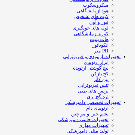
میکروسکوپ
هود آزمایشگاهی
کیت های تشخیص
فور و آون
لوله های خونگیری
کوره آزمایشگاهی
هات پلیت
انکوباتور
PH متر
تجهیزات ارتوپدی و فیزیوتراپی
ابزار ارتوپدی
پیچ گوشتی ارتوپدی
کچ بازکن
پین کاتر
تنس فیزیوتراپی
بریس های طبی
اره گچ بری
تجهیزات تخصصی دامپزشکی
ارتوپدی دام
پشم چین و مو چین
تجهیزات جانبی دامپزشکی
تجهیزات مهاری
تولید مثلی دامپزشکی