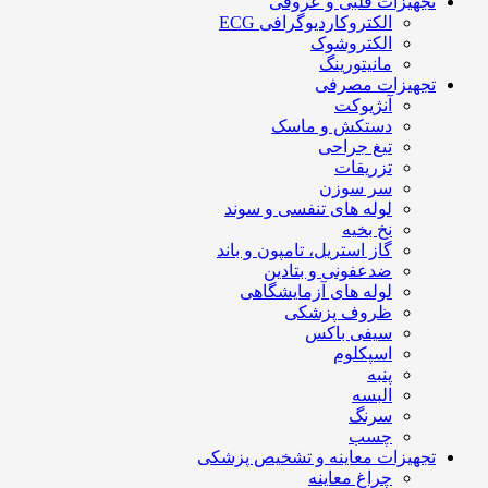
تجهیزات قلبی و عروقی
الکتروکاردیوگرافی ECG
الکتروشوک
مانیتورینگ
تجهیزات مصرفی
آنژیوکت
دستکش و ماسک
تیغ جراحی
تزریقات
سر سوزن
لوله های تنفسی و سوند
نخ بخیه
گاز استریل، تامپون و باند
ضدعفونی و بتادین
لوله های آزمایشگاهی
ظروف پزشکی
سیفی باکس
اسپکلوم
پنبه
البسه
سرنگ
چسب
تجهیزات معاینه و تشخیص پزشکی
چراغ معاینه