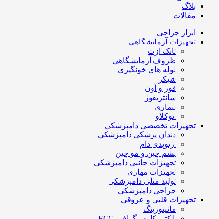
بلاگ
مقالات
ابزار جراحی
تجهیزات آزمایشگاهی
تانک ازت
ظروف آزمایشگاهی
لوله های خونگیری
شیکر
فور و آون
سانتریفوژ
بنماری
اتوکلاو
تجهیزات تخصصی دامپزشکی
دندان پزشکی دامپزشکی
ارتوپدی دام
پشم چین و مو چین
تجهیزات جانبی دامپزشکی
تجهیزات مهاری
تولید مثلی دامپزشکی
جراحی دامپزشکی
تجهیزات قلبی و عروقی
مانیتورینگ
الکتروکاردیوگرافی ECG