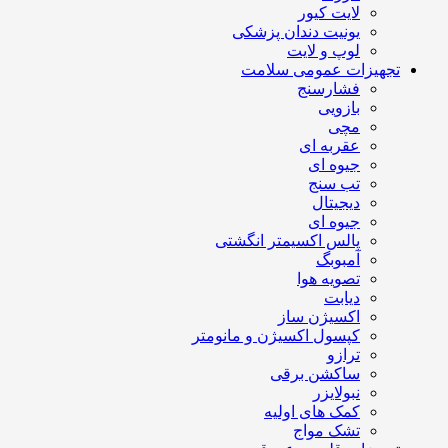
لایت کیور
یونیت دندان پزشکی
لوپ و لایت
تجهیزات عمومی سلامت
فشارسنج
بازویی
مچی
عقربه ای
جیوه ای
تب سنج
دیجیتال
جیوه ای
پالس اکسیمتر انگشتی
آمبوبگ
تصویه هوا
دیابت
اکسیژن ساز
کپسول اکسیژن و مانومتر
ترازو
ساکشن برقی
نبولایزر
کمک های اولیه
تشک مواج