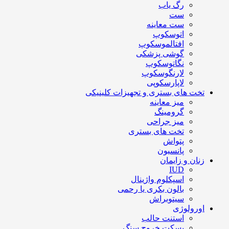
رگ یاب
ست
ست معاینه
اتوسکوپ
افتالموسکوپ
گوشی پزشکی
نگاتوسکوپ
لارنگوسکوپ
لاپارسکوپی
تخت های بستری و تجهیزات کلینیکی
میز معاینه
گرومینگ
میز جراحی
تخت های بستری
پتواش
پانسیون
زنان و زایمان
IUD
اسپکلوم واژینال
بالون بکری یا رحمی
سیتوبراش
اورولوژی
استنت حالب
بسکت خروج سنگ