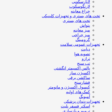
لاپارسکوپی
لارنگوسکوپ
چراغ معاینه
تخت های بستری و تجهیزات کلینیکی
تخت های بستری
پتواش
میز معاینه
میز جراحی
گرومینگ
تجهیزات عمومی سلامت
دیابت
تصویه هوا
ترازو
تب سنج
پالس اکسیمتر انگشتی
اکسیژن ساز
ساکشن برقی
فشارسنج
کپسول اکسیژن و مانومتر
کمک های اولیه
آمبوبگ
تجهیزات دندان پزشکی
اسکنر فسفر پلیت
ترمیم و بازسازی