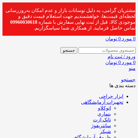
مشتریان گرامی، به دلیل نوسانات بازار و عدم امکان به‌روزرسانی
لحظه‌ای قیمت‌ها، خواهشمندیم جهت استعلام قیمت دقیق و
موجودی کالا، قبل از ثبت نهایی سفارش با شماره
09960030618
تماس حاصل فرمایید. از همکاری شما سپاسگزاریم.
0
مورد
0
تومان
جستجو
ورود / ثبت نام
0
مورد
0
تومان
منو
جستجو
دسته بندی ها
ابزار جراحی
تجهیزات آزمایشگاهی
اتوکلاو
بنماری
تانک ازت
سانتریفوژ
شیکر
ظروف آزمایشگاهی