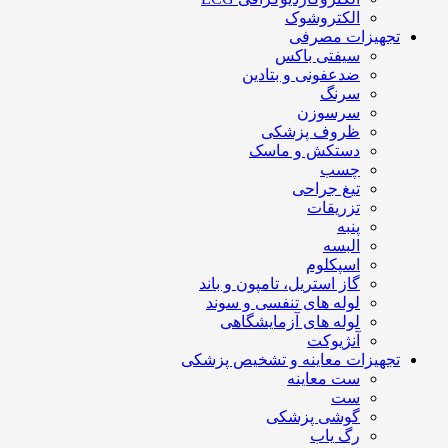
الکتروشوک
تجهیزات مصرفی
سیفتی باکس
ضدعفونی و بتادین
سرنگ
سرسوزن
ظروف پزشکی
دستکش و ماسک
چسب
تیغ جراحی
تزریقات
پنبه
البسه
اسپکلوم
گاز استریل، تامپون و باند
لوله های تنفسی و سوند
لوله های آزمایشگاهی
آنژیوکت
تجهیزات معاینه و تشخیص پزشکی
ست معاینه
ست
گوشی پزشکی
رگ یاب