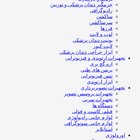
جرمگیر دندان پزشکی و توربین
رادیوگرافی
ساکشن
سرساکشن
فرزها
لوپ و لایت
یونیت دندان پزشکی
لایت کیور
ابزار جراحی دندان پزشکی
تجهیزات ارتوپدی و فیزیوتراپی
اره گچ بری
بریس های طبی
تنس فیزیوتراپی
ابزار ارتوپدی
تجهیزات تصویربرداری
تجهیزات پروسس تصویر
تجهیزات سربی
دستگاه ها
فیلم، کاست و فولی
لوازم جانبی رادیولوژی
لوازم جانبی سونوگرافی
استابلایز
اورولوژی