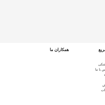
یع
همکاران ما
زشکی
س با ما
ش
ات