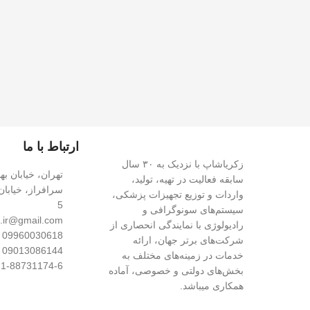
ارتباط با ما
زکریاشاپ با نزدیک به ۳۰ سال
تهران، خیابان به
سابقه فعالیت در تهیه، تولید،
سرافراز، خیابا
واردات و توزیع تجهیزات پزشکی،
5
سیستم‌های سونوگرافی و
.ir@gmail.com
رادیولوژی با نمایندگی انحصاری از
09960030618
شرکت‌های برتر جهان، ارائه
09013086144
خدمات در زمینه‌های مختلف به
021-88731174-6 داخلی 
بخش‌های دولتی و خصوصی، آماده
همکاری میباشد.