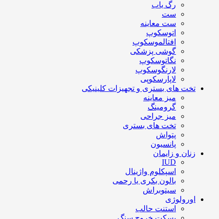
رگ یاب
ست
ست معاینه
اتوسکوپ
افتالموسکوپ
گوشی پزشکی
نگاتوسکوپ
لارنگوسکوپ
لاپارسکوپی
تخت های بستری و تجهیزات کلینیکی
میز معاینه
گرومینگ
میز جراحی
تخت های بستری
پتواش
پانسیون
زنان و زایمان
IUD
اسپکلوم واژینال
بالون بکری یا رحمی
سیتوبراش
اورولوژی
استنت حالب
بسکت خروج سنگ