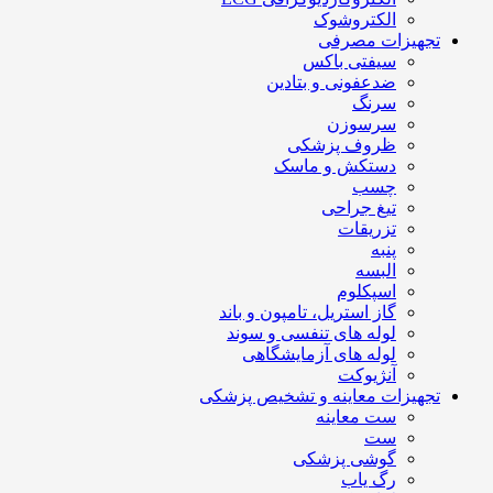
الکتروشوک
تجهیزات مصرفی
سیفتی باکس
ضدعفونی و بتادین
سرنگ
سرسوزن
ظروف پزشکی
دستکش و ماسک
چسب
تیغ جراحی
تزریقات
پنبه
البسه
اسپکلوم
گاز استریل، تامپون و باند
لوله های تنفسی و سوند
لوله های آزمایشگاهی
آنژیوکت
تجهیزات معاینه و تشخیص پزشکی
ست معاینه
ست
گوشی پزشکی
رگ یاب