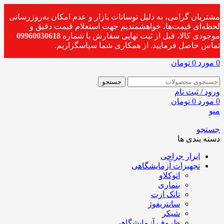
مشتریان گرامی، به دلیل نوسانات بازار و عدم امکان به‌روزرسانی
لحظه‌ای قیمت‌ها، خواهشمندیم جهت استعلام قیمت دقیق و
موجودی کالا، قبل از ثبت نهایی سفارش با شماره
09960030618
تماس حاصل فرمایید. از همکاری شما سپاسگزاریم.
0
مورد
0
تومان
جستجو
ورود / ثبت نام
0
مورد
0
تومان
منو
جستجو
دسته بندی ها
ابزار جراحی
تجهیزات آزمایشگاهی
اتوکلاو
بنماری
تانک ازت
سانتریفوژ
شیکر
ظروف آزمایشگاهی