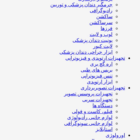
جرمگیر دندان پزشکی و توربین
رادیوگرافی
ساکشن
سرساکشن
فرزها
لوپ و لایت
یونیت دندان پزشکی
لایت کیور
ابزار جراحی دندان پزشکی
تجهیزات ارتوپدی و فیزیوتراپی
اره گچ بری
بریس های طبی
تنس فیزیوتراپی
ابزار ارتوپدی
تجهیزات تصویربرداری
تجهیزات پروسس تصویر
تجهیزات سربی
دستگاه ها
فیلم، کاست و فولی
لوازم جانبی رادیولوژی
لوازم جانبی سونوگرافی
استابلایز
اورولوژی