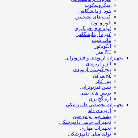
میکروسکوپ
هود آزمایشگاهی
کیت های تشخیص
فور و آون
لوله های خونگیری
کوره آزمایشگاهی
هات پلیت
انکوباتور
PH متر
تجهیزات ارتوپدی و فیزیوتراپی
ابزار ارتوپدی
پیچ گوشتی ارتوپدی
کچ بازکن
پین کاتر
تنس فیزیوتراپی
بریس های طبی
اره گچ بری
تجهیزات تخصصی دامپزشکی
ارتوپدی دام
پشم چین و مو چین
تجهیزات جانبی دامپزشکی
تجهیزات مهاری
تولید مثلی دامپزشکی