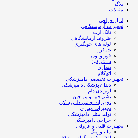
بلاگ
مقالات
ابزار جراحی
تجهیزات آزمایشگاهی
تانک ازت
ظروف آزمایشگاهی
لوله های خونگیری
شیکر
فور و آون
سانتریفوژ
بنماری
اتوکلاو
تجهیزات تخصصی دامپزشکی
دندان پزشکی دامپزشکی
ارتوپدی دام
پشم چین و مو چین
تجهیزات جانبی دامپزشکی
تجهیزات مهاری
تولید مثلی دامپزشکی
جراحی دامپزشکی
تجهیزات قلبی و عروقی
مانیتورینگ
الکتروکاردیوگرافی ECG