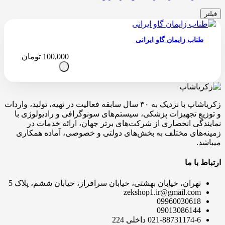
فیلتر
طناب زایمان گاو ایرانی
100,000
تومان
زکریاشاپ با نزدیک به ۳۰ سال سابقه فعالیت در تهیه، تولید، واردات
و توزیع تجهیزات پزشکی، سیستم‌های سونوگرافی و رادیولوژی با
نمایندگی انحصاری از شرکت‌های برتر جهان، ارائه خدمات در
زمینه‌های مختلف به بخش‌های دولتی و خصوصی، آماده همکاری
میباشد.
ارتباط با ما
تهران، خیابان بهشتی، خیابان سرافراز، خیابان ششم، پلاک 5
zekshop1.ir@gmail.com
09960030618
09013086144
021-88731174-6 داخلی 224