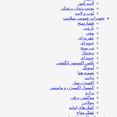
لایت کیور
یونیت دندان پزشکی
لوپ و لایت
تجهیزات عمومی سلامت
فشارسنج
بازویی
مچی
عقربه ای
جیوه ای
تب سنج
دیجیتال
جیوه ای
پالس اکسیمتر انگشتی
آمبوبگ
تصویه هوا
دیابت
اکسیژن ساز
کپسول اکسیژن و مانومتر
ترازو
ساکشن برقی
نبولایزر
کمک های اولیه
تشک مواج