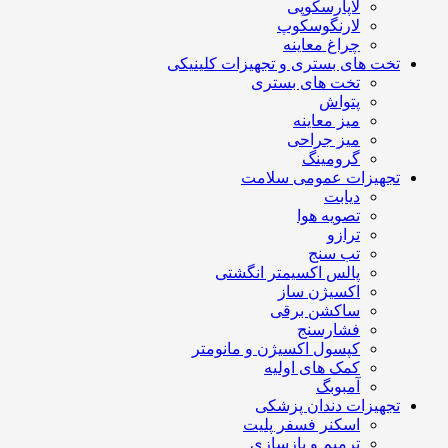
لاپارسکوپی
لارنگوسکوپ
چراغ معاینه
تخت های بستری و تجهیزات کلینیکی
تخت های بستری
پتواش
میز معاینه
میز جراحی
گرومینگ
تجهیزات عمومی سلامت
دیابت
تصویه هوا
ترازو
تب سنج
پالس اکسیمتر انگشتی
اکسیژن ساز
ساکشن برقی
فشارسنج
کپسول اکسیژن و مانومتر
کمک های اولیه
آمبوبگ
تجهیزات دندان پزشکی
اسکنر فسفر پلیت
ترمیم و بازسازی