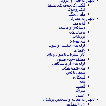
تجهیزات قلبی و عروقی
الکتروکاردیوگرافی ECG
الکتروشوک
مانیتورینگ
تجهیزات مصرفی
آنژیوکت
دستکش و ماسک
تیغ جراحی
تزریقات
سر سوزن
لوله های تنفسی و سوند
نخ بخیه
گاز استریل، تامپون و باند
ضدعفونی و بتادین
لوله های آزمایشگاهی
ظروف پزشکی
سیفی باکس
اسپکلوم
پنبه
البسه
سرنگ
چسب
تجهیزات معاینه و تشخیص پزشکی
چراغ معاینه