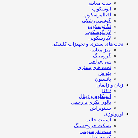
ست معاینه
اتوسکوپ
افتالموسکوپ
گوشی پزشکی
نگاتوسکوپ
لارنگوسکوپ
لاپارسکوپی
تخت های بستری و تجهیزات کلینیکی
میز معاینه
گرومینگ
میز جراحی
تخت های بستری
پتواش
پانسیون
زنان و زایمان
IUD
اسپکلوم واژینال
بالون بکری یا رحمی
سیتوبراش
اورولوژی
استنت حالب
بسکت خروج سنگ
ست نفرستومی
کیسه ادرار