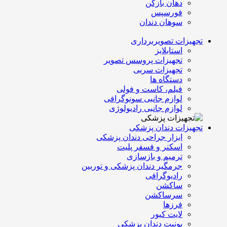
دهان بازکن
فورسپس
سوهان دندان
تجهیزات تصویربرداری
استابلایز
تجهیزات پروسس تصویر
تجهیزات سربی
دستگاه ها
فیلم، کاست و فولی
لوازم جانبی سونوگرافی
لوازم جانبی رادیولوژی
تجهیزات دندان پزشکی
ابزار جراحی دندان پزشکی
اسکنر و فسفر پلیت
ترمیم و بازسازی
جرمگیر دندان پزشکی و توربین
رادیوگرافی
ساکشن
سرساکشن
فرزها
لایت کیور
یونیت دندان پزشکی