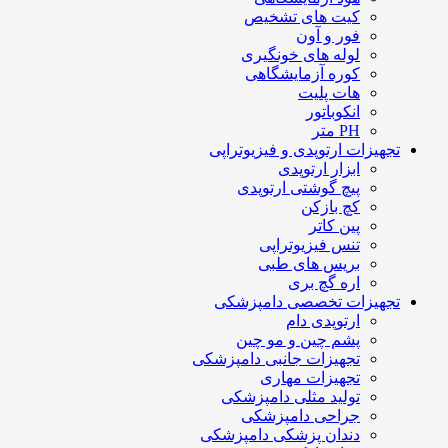
کیت های تشخیص
فور و آون
لوله های خونگیری
کوره آزمایشگاهی
هات پلیت
انکوباتور
PH متر
تجهیزات ارتوپدی و فیزیوتراپی
ابزار ارتوپدی
پیچ گوشتی ارتوپدی
کچ بازکن
پین کاتر
تنس فیزیوتراپی
بریس های طبی
اره گچ بری
تجهیزات تخصصی دامپزشکی
ارتوپدی دام
پشم چین و مو چین
تجهیزات جانبی دامپزشکی
تجهیزات مهاری
تولید مثلی دامپزشکی
جراحی دامپزشکی
دندان پزشکی دامپزشکی