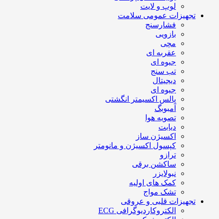
لوپ و لایت
تجهیزات عمومی سلامت
فشارسنج
بازویی
مچی
عقربه ای
جیوه ای
تب سنج
دیجیتال
جیوه ای
پالس اکسیمتر انگشتی
آمبوبگ
تصویه هوا
دیابت
اکسیژن ساز
کپسول اکسیژن و مانومتر
ترازو
ساکشن برقی
نبولایزر
کمک های اولیه
تشک مواج
تجهیزات قلبی و عروقی
الکتروکاردیوگرافی ECG