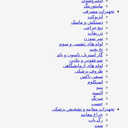
الکتروشوک
مانیتورینگ
تجهیزات مصرفی
آنژیوکت
دستکش و ماسک
تیغ جراحی
تزریقات
سر سوزن
لوله های تنفسی و سوند
نخ بخیه
گاز استریل، تامپون و باند
ضدعفونی و بتادین
لوله های آزمایشگاهی
ظروف پزشکی
سیفی باکس
اسپکلوم
پنبه
البسه
سرنگ
چسب
تجهیزات معاینه و تشخیص پزشکی
چراغ معاینه
رگ یاب
ست