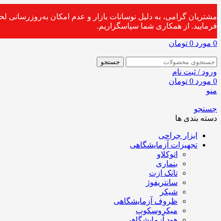
مشتریان گرامی، به دلیل نوسانات بازار و عدم امکان به‌روزرسانی ل
فرمایید. از همکاری شما سپاسگزاریم.
0
مورد
0
تومان
جستجو
ورود / ثبت نام
0
مورد
0
تومان
منو
جستجو
دسته بندی ها
ابزار جراحی
تجهیزات آزمایشگاهی
اتوکلاو
بنماری
تانک ازت
سانتریفوژ
شیکر
ظروف آزمایشگاهی
میکروسکوپ
هود آزمایشگاهی