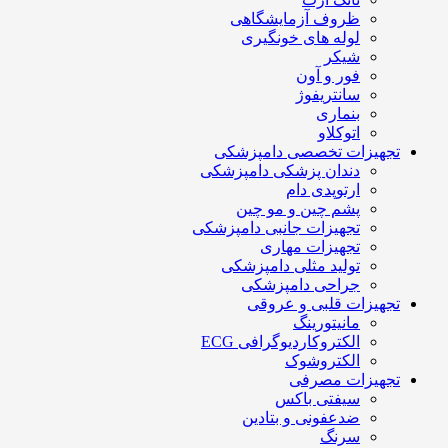
ظروف آزمایشگاهی
لوله های خونگیری
شیکر
فور و آون
سانتریفوژ
بنماری
اتوکلاو
تجهیزات تخصصی دامپزشکی
دندان پزشکی دامپزشکی
ارتوپدی دام
پشم چین و مو چین
تجهیزات جانبی دامپزشکی
تجهیزات مهاری
تولید مثلی دامپزشکی
جراحی دامپزشکی
تجهیزات قلبی و عروقی
مانیتورینگ
الکتروکاردیوگرافی ECG
الکتروشوک
تجهیزات مصرفی
سیفتی باکس
ضدعفونی و بتادین
سرنگ