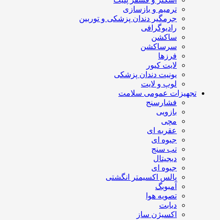
ترمیم و بازسازی
جرمگیر دندان پزشکی و توربین
رادیوگرافی
ساکشن
سرساکشن
فرزها
لایت کیور
یونیت دندان پزشکی
لوپ و لایت
تجهیزات عمومی سلامت
فشارسنج
بازویی
مچی
عقربه ای
جیوه ای
تب سنج
دیجیتال
جیوه ای
پالس اکسیمتر انگشتی
آمبوبگ
تصویه هوا
دیابت
اکسیژن ساز