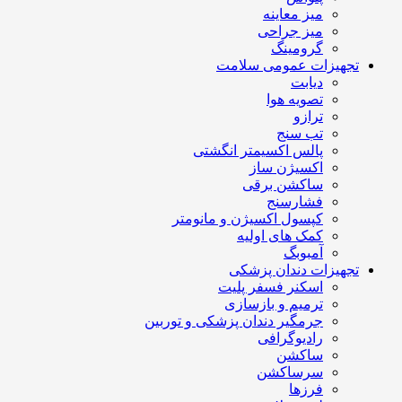
میز معاینه
میز جراحی
گرومینگ
تجهیزات عمومی سلامت
دیابت
تصویه هوا
ترازو
تب سنج
پالس اکسیمتر انگشتی
اکسیژن ساز
ساکشن برقی
فشارسنج
کپسول اکسیژن و مانومتر
کمک های اولیه
آمبوبگ
تجهیزات دندان پزشکی
اسکنر فسفر پلیت
ترمیم و بازسازی
جرمگیر دندان پزشکی و توربین
رادیوگرافی
ساکشن
سرساکشن
فرزها