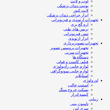
لوپ و لایت
یونیت دندان پزشکی
لایت کیور
ابزار جراحی دندان پزشکی
تجهیزات ارتوپدی و فیزیوتراپی
اره گچ بری
بریس های طبی
تنس فیزیوتراپی
ابزار ارتوپدی
تجهیزات تصویربرداری
تجهیزات پروسس تصویر
تجهیزات سربی
دستگاه ها
فیلم، کاست و فولی
لوازم جانبی رادیولوژی
لوازم جانبی سونوگرافی
استابلایز
اورولوژی
استنت حالب
بسکت خروج سنگ
کیسه ادرار
زیبایی
تامپون بینی
سری لیزر