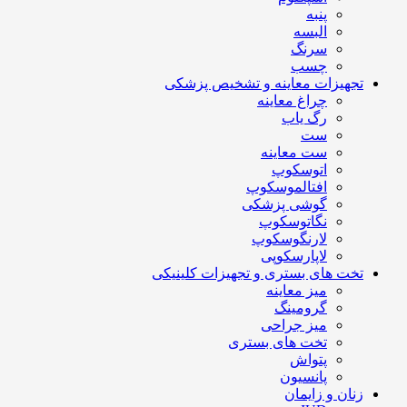
پنبه
البسه
سرنگ
چسب
تجهیزات معاینه و تشخیص پزشکی
چراغ معاینه
رگ یاب
ست
ست معاینه
اتوسکوپ
افتالموسکوپ
گوشی پزشکی
نگاتوسکوپ
لارنگوسکوپ
لاپارسکوپی
تخت های بستری و تجهیزات کلینیکی
میز معاینه
گرومینگ
میز جراحی
تخت های بستری
پتواش
پانسیون
زنان و زایمان