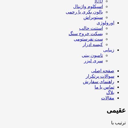
IUD
اسپکلوم واژینال
بالون بکری یا رحمی
سیتوبراش
اورولوژی
استنت حالب
بسکت خروج سنگ
ست نفرستومی
کیسه ادرار
زیبایی
تامپون بینی
سری لیزر
صفحه اصلی
سوالات پرتکرار
راهنمای سفارش
تماس با ما
بلاگ
مقالات
عقیمی
ترتیب با