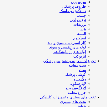
سرسوزن
ظروف پزشکی
دستکش و ماسک
چسب
تیغ جراحی
تزریقات
پنبه
البسه
اسپکلوم
گاز استریل، تامپون و باند
لوله های تنفسی و سوند
لوله های آزمایشگاهی
آنژیوکت
تجهیزات معاینه و تشخیص پزشکی
ست معاینه
ست
گوشی پزشکی
رگ یاب
لاپارسکوپی
لارنگوسکوپ
چراغ معاینه
تخت های بستری و تجهیزات کلینیکی
تخت های بستری
پتواش