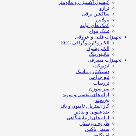
کپسول اکسیژن و مانومتر
ترازو
ساکشن برقی
نبولایزر
کمک های اولیه
تشک مواج
تجهیزات قلبی و عروقی
الکتروکاردیوگرافی ECG
الکتروشوک
مانیتورینگ
تجهیزات مصرفی
آنژیوکت
دستکش و ماسک
تیغ جراحی
تزریقات
سر سوزن
لوله های تنفسی و سوند
نخ بخیه
گاز استریل، تامپون و باند
ضدعفونی و بتادین
لوله های آزمایشگاهی
ظروف پزشکی
سیفی باکس
اسپکلوم