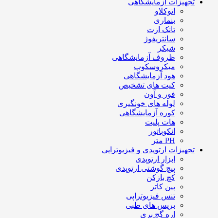
تجهیزات آزمایشگاهی
اتوکلاو
بنماری
تانک ازت
سانتریفوژ
شیکر
ظروف آزمایشگاهی
میکروسکوپ
هود آزمایشگاهی
کیت های تشخیص
فور و آون
لوله های خونگیری
کوره آزمایشگاهی
هات پلیت
انکوباتور
PH متر
تجهیزات ارتوپدی و فیزیوتراپی
ابزار ارتوپدی
پیچ گوشتی ارتوپدی
کچ بازکن
پین کاتر
تنس فیزیوتراپی
بریس های طبی
اره گچ بری