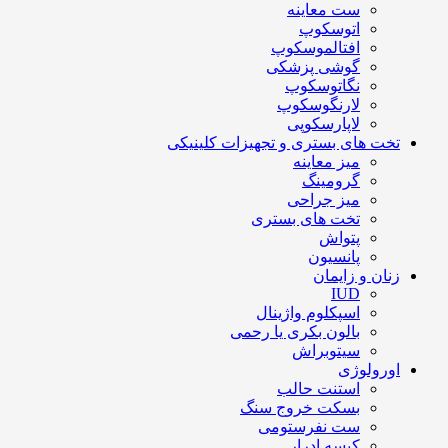
ست معاینه
اتوسکوپ
افتالموسکوپ
گوشی پزشکی
نگاتوسکوپ
لارنگوسکوپ
لاپارسکوپی
تخت های بستری و تجهیزات کلینیکی
میز معاینه
گرومینگ
میز جراحی
تخت های بستری
پتواش
پانسیون
زنان و زایمان
IUD
اسپکلوم واژینال
بالون بکری یا رحمی
سیتوبراش
اورولوژی
استنت حالب
بسکت خروج سنگ
ست نفرستومی
کیسه ادرار