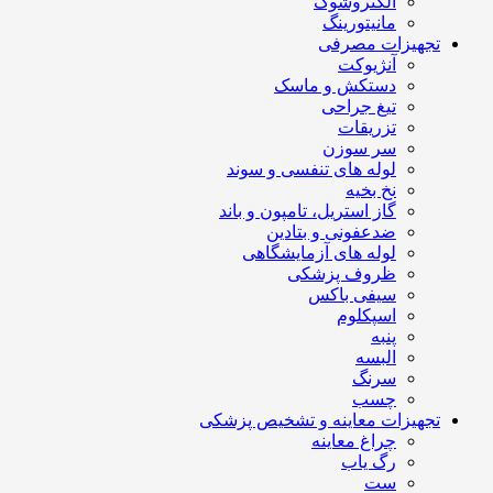
الکتروشوک
مانیتورینگ
تجهیزات مصرفی
آنژیوکت
دستکش و ماسک
تیغ جراحی
تزریقات
سر سوزن
لوله های تنفسی و سوند
نخ بخیه
گاز استریل، تامپون و باند
ضدعفونی و بتادین
لوله های آزمایشگاهی
ظروف پزشکی
سیفی باکس
اسپکلوم
پنبه
البسه
سرنگ
چسب
تجهیزات معاینه و تشخیص پزشکی
چراغ معاینه
رگ یاب
ست