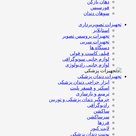
دهان بازکن
فورسپس
سوهان دندان
تجهیزات تصویربرداری
استابلایز
تجهیزات پروسس تصویر
تجهیزات سربی
دستگاه ها
فیلم، کاست و فولی
لوازم جانبی سونوگرافی
لوازم جانبی رادیولوژی
تجهیزات دندان پزشکی
ابزار جراحی دندان پزشکی
اسکنر و فسفر پلیت
ترمیم و بازسازی
جرمگیر دندان پزشکی و توربین
رادیوگرافی
ساکشن
سرساکشن
فرزها
لایت کیور
یونیت دندان پزشکی