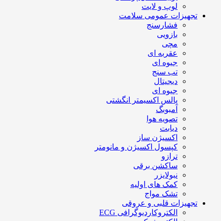
لوپ و لایت
تجهیزات عمومی سلامت
فشارسنج
بازویی
مچی
عقربه ای
جیوه ای
تب سنج
دیجیتال
جیوه ای
پالس اکسیمتر انگشتی
آمبوبگ
تصویه هوا
دیابت
اکسیژن ساز
کپسول اکسیژن و مانومتر
ترازو
ساکشن برقی
نبولایزر
کمک های اولیه
تشک مواج
تجهیزات قلبی و عروقی
الکتروکاردیوگرافی ECG