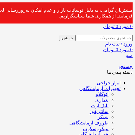
مشتریان گرامی، به دلیل نوسانات بازار و عدم امکان به‌روزرسانی ل
فرمایید. از همکاری شما سپاسگزاریم.
0
مورد
0
تومان
جستجو
ورود / ثبت نام
0
مورد
0
تومان
منو
جستجو
دسته بندی ها
ابزار جراحی
تجهیزات آزمایشگاهی
اتوکلاو
بنماری
تانک ازت
سانتریفوژ
شیکر
ظروف آزمایشگاهی
میکروسکوپ
هود آزمایشگاهی