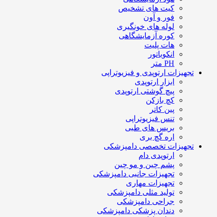
کیت های تشخیص
فور و آون
لوله های خونگیری
کوره آزمایشگاهی
هات پلیت
انکوباتور
PH متر
تجهیزات ارتوپدی و فیزیوتراپی
ابزار ارتوپدی
پیچ گوشتی ارتوپدی
کچ بازکن
پین کاتر
تنس فیزیوتراپی
بریس های طبی
اره گچ بری
تجهیزات تخصصی دامپزشکی
ارتوپدی دام
پشم چین و مو چین
تجهیزات جانبی دامپزشکی
تجهیزات مهاری
تولید مثلی دامپزشکی
جراحی دامپزشکی
دندان پزشکی دامپزشکی