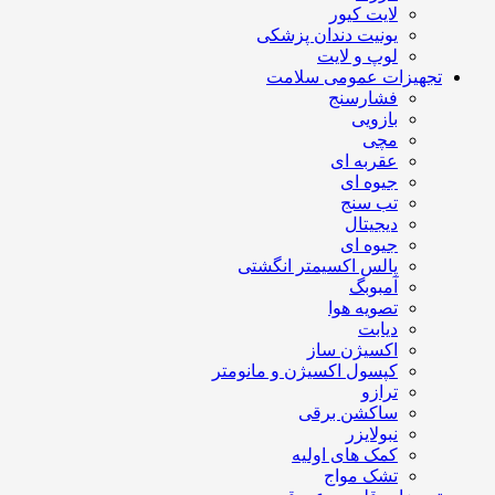
لایت کیور
یونیت دندان پزشکی
لوپ و لایت
تجهیزات عمومی سلامت
فشارسنج
بازویی
مچی
عقربه ای
جیوه ای
تب سنج
دیجیتال
جیوه ای
پالس اکسیمتر انگشتی
آمبوبگ
تصویه هوا
دیابت
اکسیژن ساز
کپسول اکسیژن و مانومتر
ترازو
ساکشن برقی
نبولایزر
کمک های اولیه
تشک مواج