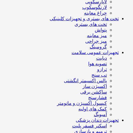
لاپارسکوپی
لارنگوسکوپ
چراغ معاینه
تخت های بستری و تجهیزات کلینیکی
تخت های بستری
پتواش
میز معاینه
میز جراحی
گرومینگ
تجهیزات عمومی سلامت
دیابت
تصویه هوا
ترازو
تب سنج
پالس اکسیمتر انگشتی
اکسیژن ساز
ساکشن برقی
فشارسنج
کپسول اکسیژن و مانومتر
کمک های اولیه
آمبوبگ
تجهیزات دندان پزشکی
اسکنر فسفر پلیت
ترمیم و بازسازی