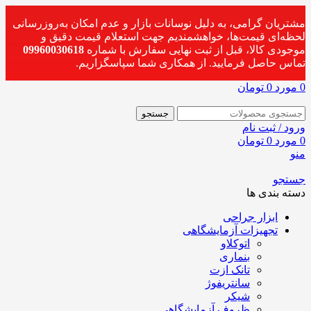
مشتریان گرامی، به دلیل نوسانات بازار و عدم امکان به‌روزرسانی
لحظه‌ای قیمت‌ها، خواهشمندیم جهت استعلام قیمت دقیق و
موجودی کالا، قبل از ثبت نهایی سفارش با شماره
09960030618
تماس حاصل فرمایید. از همکاری شما سپاسگزاریم.
0
مورد
0
تومان
جستجو
ورود / ثبت نام
0
مورد
0
تومان
منو
جستجو
دسته بندی ها
ابزار جراحی
تجهیزات آزمایشگاهی
اتوکلاو
بنماری
تانک ازت
سانتریفوژ
شیکر
ظروف آزمایشگاهی