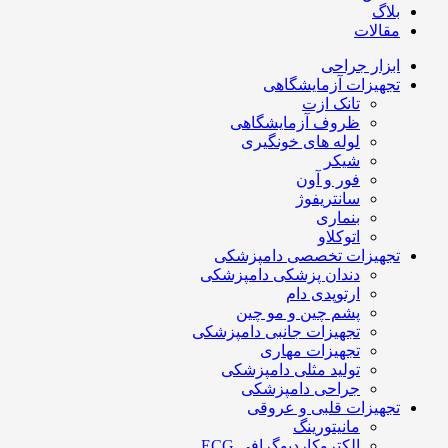
بلاگ
مقالات
ابزار جراحی
تجهیزات آزمایشگاهی
تانک ازت
ظروف آزمایشگاهی
لوله های خونگیری
شیکر
فور و آون
سانتریفوژ
بنماری
اتوکلاو
تجهیزات تخصصی دامپزشکی
دندان پزشکی دامپزشکی
ارتوپدی دام
پشم چین و مو چین
تجهیزات جانبی دامپزشکی
تجهیزات مهاری
تولید مثلی دامپزشکی
جراحی دامپزشکی
تجهیزات قلبی و عروقی
مانیتورینگ
الکتروکاردیوگرافی ECG