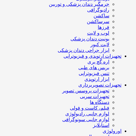
جرمگیر دندان پزشکی و توربین
رادیوگرافی
ساکشن
سرساکشن
فرزها
لوپ و لایت
یونیت دندان پزشکی
لایت کیور
ابزار جراحی دندان پزشکی
تجهیزات ارتوپدی و فیزیوتراپی
اره گچ بری
بریس های طبی
تنس فیزیوتراپی
ابزار ارتوپدی
تجهیزات تصویربرداری
تجهیزات پروسس تصویر
تجهیزات سربی
دستگاه ها
فیلم، کاست و فولی
لوازم جانبی رادیولوژی
لوازم جانبی سونوگرافی
استابلایز
اورولوژی