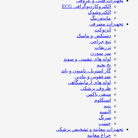
تجهیزات قلبی و عروقی
الکتروکاردیوگرافی ECG
الکتروشوک
مانیتورینگ
تجهیزات مصرفی
آنژیوکت
دستکش و ماسک
تیغ جراحی
تزریقات
سر سوزن
لوله های تنفسی و سوند
نخ بخیه
گاز استریل، تامپون و باند
ضدعفونی و بتادین
لوله های آزمایشگاهی
ظروف پزشکی
سیفی باکس
اسپکلوم
پنبه
البسه
سرنگ
چسب
تجهیزات معاینه و تشخیص پزشکی
چراغ معاینه