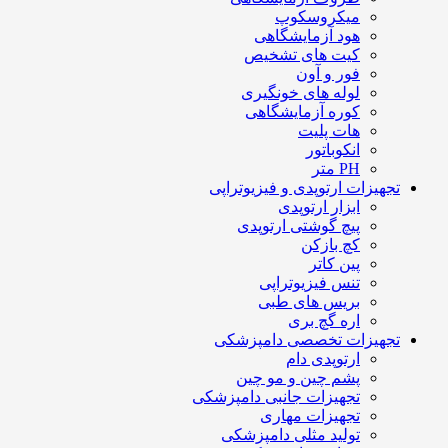
میکروسکوپ
هود آزمایشگاهی
کیت های تشخیص
فور و آون
لوله های خونگیری
کوره آزمایشگاهی
هات پلیت
انکوباتور
PH متر
تجهیزات ارتوپدی و فیزیوتراپی
ابزار ارتوپدی
پیچ گوشتی ارتوپدی
کچ بازکن
پین کاتر
تنس فیزیوتراپی
بریس های طبی
اره گچ بری
تجهیزات تخصصی دامپزشکی
ارتوپدی دام
پشم چین و مو چین
تجهیزات جانبی دامپزشکی
تجهیزات مهاری
تولید مثلی دامپزشکی