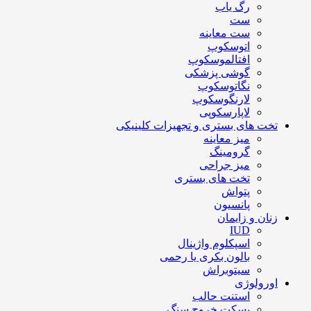
رگ یاب
ست
ست معاینه
اتوسکوپ
افتالموسکوپ
گوشی پزشکی
نگاتوسکوپ
لارنگوسکوپ
لاپارسکوپی
تخت های بستری و تجهیزات کلینیکی
میز معاینه
گرومینگ
میز جراحی
تخت های بستری
پتواش
پانسیون
زنان و زایمان
IUD
اسپکلوم واژینال
بالون بکری یا رحمی
سیتوبراش
اورولوژی
استنت حالب
بسکت خروج سنگ