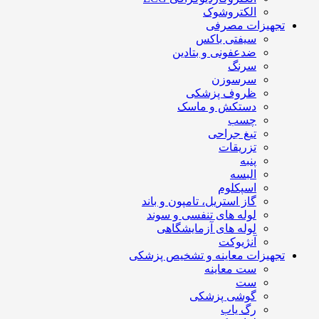
الکتروشوک
تجهیزات مصرفی
سیفتی باکس
ضدعفونی و بتادین
سرنگ
سرسوزن
ظروف پزشکی
دستکش و ماسک
چسب
تیغ جراحی
تزریقات
پنبه
البسه
اسپکلوم
گاز استریل، تامپون و باند
لوله های تنفسی و سوند
لوله های آزمایشگاهی
آنژیوکت
تجهیزات معاینه و تشخیص پزشکی
ست معاینه
ست
گوشی پزشکی
رگ یاب