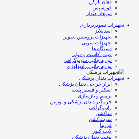
دهان بازکن
فورسپس
سوهان دندان
تجهیزات تصویربرداری
استابلایز
تجهیزات پروسس تصویر
تجهیزات سربی
دستگاه ها
فیلم، کاست و فولی
لوازم جانبی سونوگرافی
لوازم جانبی رادیولوژی
تجهیزات دندان پزشکی
ابزار جراحی دندان پزشکی
اسکنر و فسفر پلیت
ترمیم و بازسازی
جرمگیر دندان پزشکی و توربین
رادیوگرافی
ساکشن
سرساکشن
فرزها
لایت کیور
یونیت دندان پزشکی