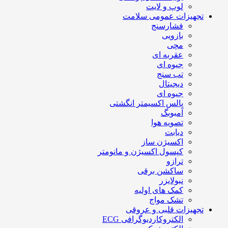
لوپ و لایت
تجهیزات عمومی سلامت
فشارسنج
بازویی
مچی
عقربه ای
جیوه ای
تب سنج
دیجیتال
جیوه ای
پالس اکسیمتر انگشتی
آمبوبگ
تصویه هوا
دیابت
اکسیژن ساز
کپسول اکسیژن و مانومتر
ترازو
ساکشن برقی
نبولایزر
کمک های اولیه
تشک مواج
تجهیزات قلبی و عروقی
الکتروکاردیوگرافی ECG