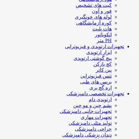
کیت های تشخیص
فور و آون
لوله های خونگیری
کوره آزمایشگاهی
هات پلیت
انکوباتور
PH متر
تجهیزات ارتوپدی و فیزیوتراپی
ابزار ارتوپدی
پیچ گوشتی ارتوپدی
کچ بازکن
پین کاتر
تنس فیزیوتراپی
بریس های طبی
اره گچ بری
تجهیزات تخصصی دامپزشکی
ارتوپدی دام
پشم چین و مو چین
تجهیزات جانبی دامپزشکی
تجهیزات مهاری
تولید مثلی دامپزشکی
جراحی دامپزشکی
دندان پزشکی دامپزشکی