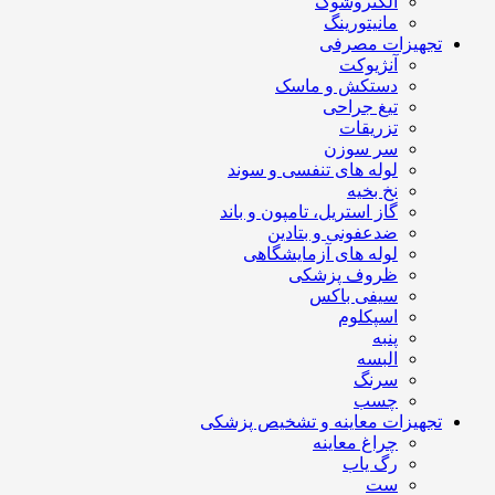
الکتروشوک
مانیتورینگ
تجهیزات مصرفی
آنژیوکت
دستکش و ماسک
تیغ جراحی
تزریقات
سر سوزن
لوله های تنفسی و سوند
نخ بخیه
گاز استریل، تامپون و باند
ضدعفونی و بتادین
لوله های آزمایشگاهی
ظروف پزشکی
سیفی باکس
اسپکلوم
پنبه
البسه
سرنگ
چسب
تجهیزات معاینه و تشخیص پزشکی
چراغ معاینه
رگ یاب
ست