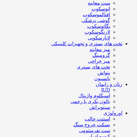
ست معاینه
اتوسکوپ
افتالموسکوپ
گوشی پزشکی
نگاتوسکوپ
لارنگوسکوپ
لاپارسکوپی
تخت های بستری و تجهیزات کلینیکی
میز معاینه
گرومینگ
میز جراحی
تخت های بستری
پتواش
پانسیون
زنان و زایمان
IUD
اسپکلوم واژینال
بالون بکری یا رحمی
سیتوبراش
اورولوژی
استنت حالب
بسکت خروج سنگ
ست نفرستومی
کیسه ادرار