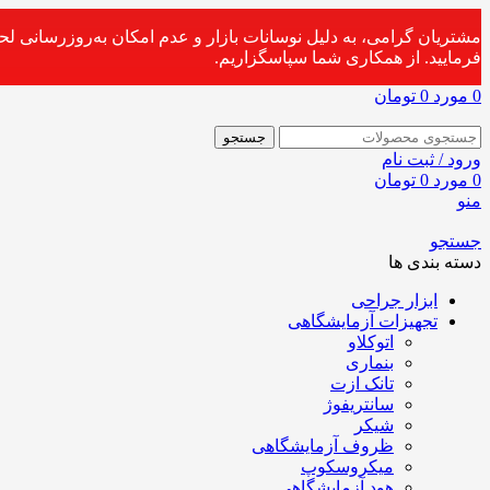
مشتریان گرامی، به دلیل نوسانات بازار و عدم امکان به‌روزرسانی ل
فرمایید. از همکاری شما سپاسگزاریم.
0
مورد
0
تومان
جستجو
ورود / ثبت نام
0
مورد
0
تومان
منو
جستجو
دسته بندی ها
ابزار جراحی
تجهیزات آزمایشگاهی
اتوکلاو
بنماری
تانک ازت
سانتریفوژ
شیکر
ظروف آزمایشگاهی
میکروسکوپ
هود آزمایشگاهی