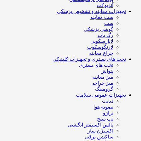
آنژیوکت
تجهیزات معاینه و تشخیص پزشکی
ست معاینه
ست
گوشی پزشکی
رگ یاب
لاپارسکوپی
لارنگوسکوپ
چراغ معاینه
تخت های بستری و تجهیزات کلینیکی
تخت های بستری
پتواش
میز معاینه
میز جراحی
گرومینگ
تجهیزات عمومی سلامت
دیابت
تصویه هوا
ترازو
تب سنج
پالس اکسیمتر انگشتی
اکسیژن ساز
ساکشن برقی