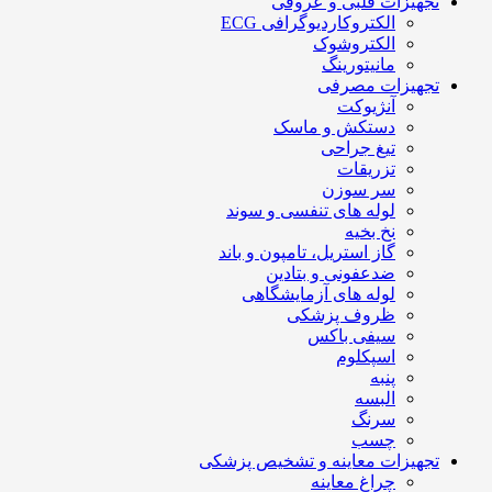
تجهیزات قلبی و عروقی
الکتروکاردیوگرافی ECG
الکتروشوک
مانیتورینگ
تجهیزات مصرفی
آنژیوکت
دستکش و ماسک
تیغ جراحی
تزریقات
سر سوزن
لوله های تنفسی و سوند
نخ بخیه
گاز استریل، تامپون و باند
ضدعفونی و بتادین
لوله های آزمایشگاهی
ظروف پزشکی
سیفی باکس
اسپکلوم
پنبه
البسه
سرنگ
چسب
تجهیزات معاینه و تشخیص پزشکی
چراغ معاینه