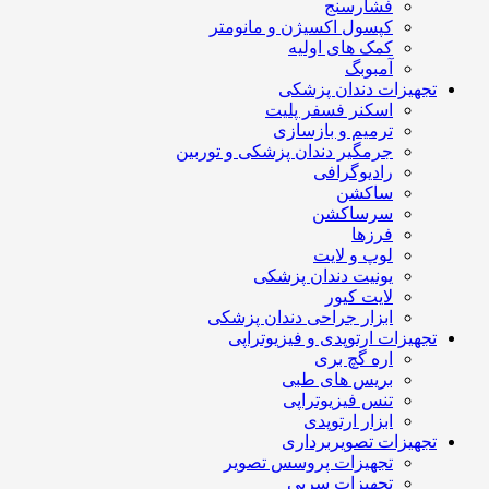
فشارسنج
کپسول اکسیژن و مانومتر
کمک های اولیه
آمبوبگ
تجهیزات دندان پزشکی
اسکنر فسفر پلیت
ترمیم و بازسازی
جرمگیر دندان پزشکی و توربین
رادیوگرافی
ساکشن
سرساکشن
فرزها
لوپ و لایت
یونیت دندان پزشکی
لایت کیور
ابزار جراحی دندان پزشکی
تجهیزات ارتوپدی و فیزیوتراپی
اره گچ بری
بریس های طبی
تنس فیزیوتراپی
ابزار ارتوپدی
تجهیزات تصویربرداری
تجهیزات پروسس تصویر
تجهیزات سربی