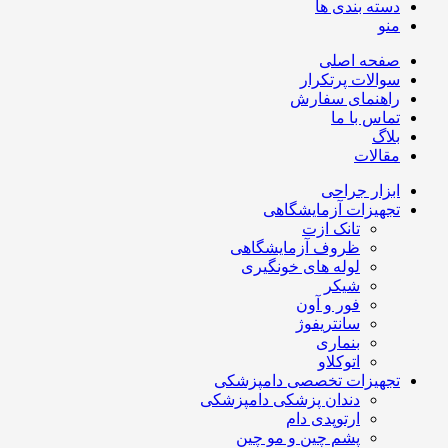
دسته بندی ها
منو
صفحه اصلی
سوالات پرتکرار
راهنمای سفارش
تماس با ما
بلاگ
مقالات
ابزار جراحی
تجهیزات آزمایشگاهی
تانک ازت
ظروف آزمایشگاهی
لوله های خونگیری
شیکر
فور و آون
سانتریفوژ
بنماری
اتوکلاو
تجهیزات تخصصی دامپزشکی
دندان پزشکی دامپزشکی
ارتوپدی دام
پشم چین و مو چین