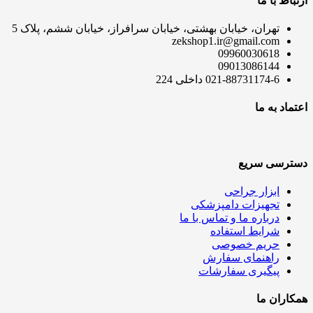
ارتباط با ما
تهران، خیابان بهشتی، خیابان سرافراز، خیابان ششم، پلاک 5
zekshop1.ir@gmail.com
09960030618
09013086144
021-88731174-6 داخلی 224
اعتماد به ما
دسترسی سریع
ابزار جراحی
تجهیزات دامپزشکی
درباره ما و تماس با ما
شرایط استفاده
حریم خصوصی
راهنمای سفارش
پیگیری سفارشات
همکاران ما