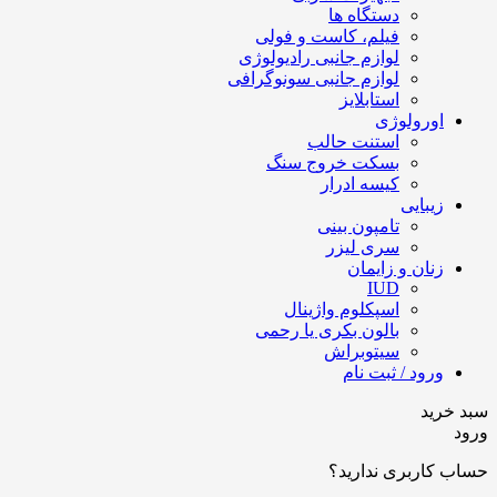
دستگاه ها
فیلم، کاست و فولی
لوازم جانبی رادیولوژی
لوازم جانبی سونوگرافی
استابلایز
اورولوژی
استنت حالب
بسکت خروج سنگ
کیسه ادرار
زیبایی
تامپون بینی
سری لیزر
زنان و زایمان
IUD
اسپکلوم واژینال
بالون بکری یا رحمی
سیتوبراش
ورود / ثبت نام
سبد خرید
ورود
حساب کاربری ندارید؟