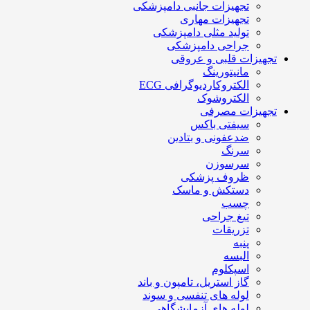
تجهیزات جانبی دامپزشکی
تجهیزات مهاری
تولید مثلی دامپزشکی
جراحی دامپزشکی
تجهیزات قلبی و عروقی
مانیتورینگ
الکتروکاردیوگرافی ECG
الکتروشوک
تجهیزات مصرفی
سیفتی باکس
ضدعفونی و بتادین
سرنگ
سرسوزن
ظروف پزشکی
دستکش و ماسک
چسب
تیغ جراحی
تزریقات
پنبه
البسه
اسپکلوم
گاز استریل، تامپون و باند
لوله های تنفسی و سوند
لوله های آزمایشگاهی