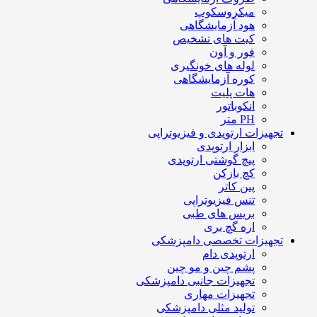
میکروسکوپ
هود آزمایشگاهی
کیت های تشخیص
فور و آون
لوله های خونگیری
کوره آزمایشگاهی
هات پلیت
انکوباتور
PH متر
تجهیزات ارتوپدی و فیزیوتراپی
ابزار ارتوپدی
پیچ گوشتی ارتوپدی
کچ بازکن
پین کاتر
تنس فیزیوتراپی
بریس های طبی
اره گچ بری
تجهیزات تخصصی دامپزشکی
ارتوپدی دام
پشم چین و مو چین
تجهیزات جانبی دامپزشکی
تجهیزات مهاری
تولید مثلی دامپزشکی