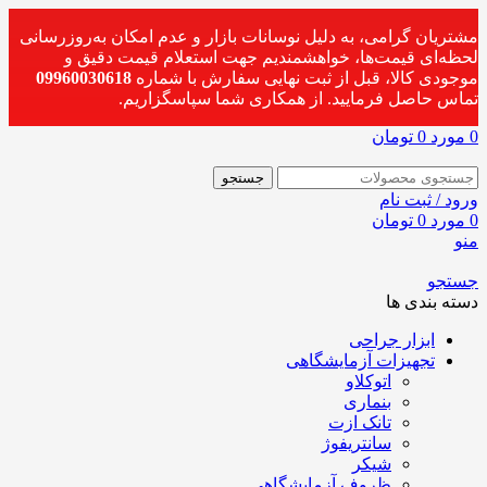
مشتریان گرامی، به دلیل نوسانات بازار و عدم امکان به‌روزرسانی
لحظه‌ای قیمت‌ها، خواهشمندیم جهت استعلام قیمت دقیق و
موجودی کالا، قبل از ثبت نهایی سفارش با شماره
09960030618
تماس حاصل فرمایید. از همکاری شما سپاسگزاریم.
0
مورد
0
تومان
جستجو
ورود / ثبت نام
0
مورد
0
تومان
منو
جستجو
دسته بندی ها
ابزار جراحی
تجهیزات آزمایشگاهی
اتوکلاو
بنماری
تانک ازت
سانتریفوژ
شیکر
ظروف آزمایشگاهی