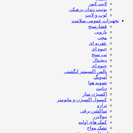
لایت کیور
یونیت دندان پزشکی
لوپ و لایت
تجهیزات عمومی سلامت
فشارسنج
بازویی
مچی
عقربه ای
جیوه ای
تب سنج
دیجیتال
جیوه ای
پالس اکسیمتر انگشتی
آمبوبگ
تصویه هوا
دیابت
اکسیژن ساز
کپسول اکسیژن و مانومتر
ترازو
ساکشن برقی
نبولایزر
کمک های اولیه
تشک مواج