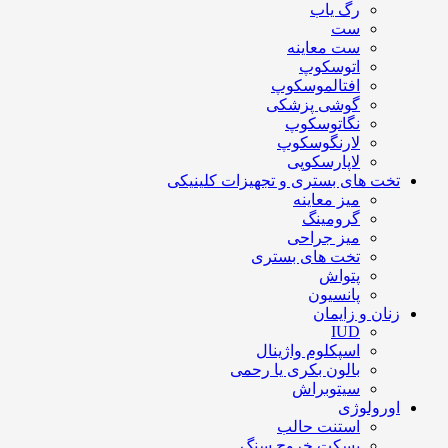
رگ یاب
ست
ست معاینه
اتوسکوپ
افتالموسکوپ
گوشی پزشکی
نگاتوسکوپ
لارنگوسکوپ
لاپارسکوپی
تخت های بستری و تجهیزات کلینیکی
میز معاینه
گرومینگ
میز جراحی
تخت های بستری
پتواش
پانسیون
زنان و زایمان
IUD
اسپکلوم واژینال
بالون بکری یا رحمی
سیتوبراش
اورولوژی
استنت حالب
بسکت خروج سنگ