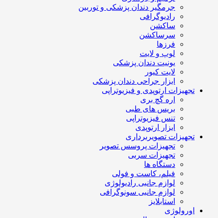
جرمگیر دندان پزشکی و توربین
رادیوگرافی
ساکشن
سرساکشن
فرزها
لوپ و لایت
یونیت دندان پزشکی
لایت کیور
ابزار جراحی دندان پزشکی
تجهیزات ارتوپدی و فیزیوتراپی
اره گچ بری
بریس های طبی
تنس فیزیوتراپی
ابزار ارتوپدی
تجهیزات تصویربرداری
تجهیزات پروسس تصویر
تجهیزات سربی
دستگاه ها
فیلم، کاست و فولی
لوازم جانبی رادیولوژی
لوازم جانبی سونوگرافی
استابلایز
اورولوژی