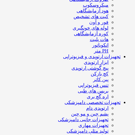
میکروسکوپ
هود آزمایشگاهی
کیت های تشخیص
فور و آون
لوله های خونگیری
کوره آزمایشگاهی
هات پلیت
انکوباتور
PH متر
تجهیزات ارتوپدی و فیزیوتراپی
ابزار ارتوپدی
پیچ گوشتی ارتوپدی
کچ بازکن
پین کاتر
تنس فیزیوتراپی
بریس های طبی
اره گچ بری
تجهیزات تخصصی دامپزشکی
ارتوپدی دام
پشم چین و مو چین
تجهیزات جانبی دامپزشکی
تجهیزات مهاری
تولید مثلی دامپزشکی