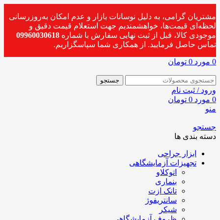
مشتریان گرامی، به دلیل نوسانات بازار و عدم امکان به‌روزرسانی
لحظه‌ای قیمت‌ها، خواهشمندیم جهت استعلام قیمت دقیق و
موجودی کالا، قبل از ثبت نهایی سفارش با شماره
09960030618
تماس حاصل فرمایید. از همکاری شما سپاسگزاریم.
0
مورد
0
تومان
جستجو
ورود / ثبت نام
0
مورد
0
تومان
منو
جستجو
دسته بندی ها
ابزار جراحی
تجهیزات آزمایشگاهی
اتوکلاو
بنماری
تانک ازت
سانتریفوژ
شیکر
ظروف آزمایشگاهی