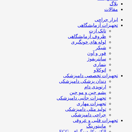
بلاگ
مقالات
ابزار جراحی
تجهیزات آزمایشگاهی
تانک ازت
ظروف آزمایشگاهی
لوله های خونگیری
شیکر
فور و آون
سانتریفوژ
بنماری
اتوکلاو
تجهیزات تخصصی دامپزشکی
دندان پزشکی دامپزشکی
ارتوپدی دام
پشم چین و مو چین
تجهیزات جانبی دامپزشکی
تجهیزات مهاری
تولید مثلی دامپزشکی
جراحی دامپزشکی
تجهیزات قلبی و عروقی
مانیتورینگ
الکتروکاردیوگرافی ECG