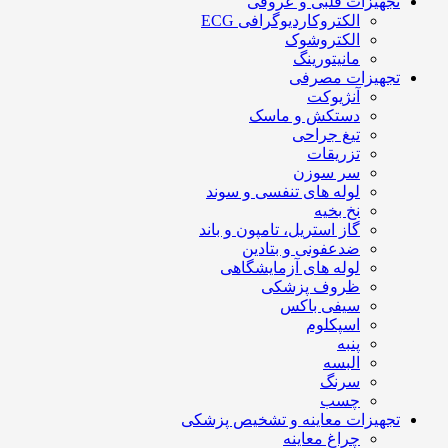
تجهیزات قلبی و عروقی
الکتروکاردیوگرافی ECG
الکتروشوک
مانیتورینگ
تجهیزات مصرفی
آنژیوکت
دستکش و ماسک
تیغ جراحی
تزریقات
سر سوزن
لوله های تنفسی و سوند
نخ بخیه
گاز استریل، تامپون و باند
ضدعفونی و بتادین
لوله های آزمایشگاهی
ظروف پزشکی
سیفی باکس
اسپکلوم
پنبه
البسه
سرنگ
چسب
تجهیزات معاینه و تشخیص پزشکی
چراغ معاینه