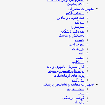
الکتروشوک
تجهیزات مصرفی
سیفتی باکس
ضدعفونی و بتادین
سرنگ
سرسوزن
ظروف پزشکی
دستکش و ماسک
چسب
تیغ جراحی
تزریقات
پنبه
البسه
اسپکلوم
گاز استریل، تامپون و باند
لوله های تنفسی و سوند
لوله های آزمایشگاهی
آنژیوکت
تجهیزات معاینه و تشخیص پزشکی
ست معاینه
ست
گوشی پزشکی
رگ یاب