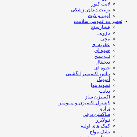
لایت کیور
یونیت دندان پزشکی
لوپ و لایت
تجهیزات عمومی سلامت
فشارسنج
بازویی
مچی
عقربه ای
جیوه ای
تب سنج
دیجیتال
جیوه ای
پالس اکسیمتر انگشتی
آمبوبگ
تصویه هوا
دیابت
اکسیژن ساز
کپسول اکسیژن و مانومتر
ترازو
ساکشن برقی
نبولایزر
کمک های اولیه
تشک مواج