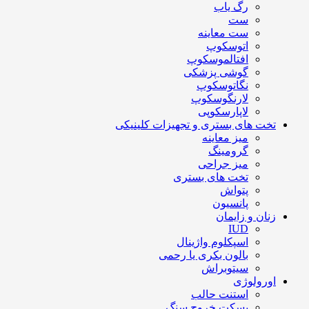
رگ یاب
ست
ست معاینه
اتوسکوپ
افتالموسکوپ
گوشی پزشکی
نگاتوسکوپ
لارنگوسکوپ
لاپارسکوپی
تخت های بستری و تجهیزات کلینیکی
میز معاینه
گرومینگ
میز جراحی
تخت های بستری
پتواش
پانسیون
زنان و زایمان
IUD
اسپکلوم واژینال
بالون بکری یا رحمی
سیتوبراش
اورولوژی
استنت حالب
بسکت خروج سنگ