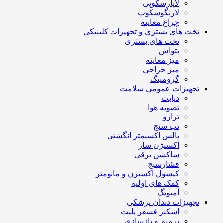
لاپارسکوپی
لارنگوسکوپ
چراغ معاینه
تخت های بستری و تجهیزات کلینیکی
تخت های بستری
پتواش
میز معاینه
میز جراحی
گرومینگ
تجهیزات عمومی سلامت
دیابت
تصویه هوا
ترازو
تب سنج
پالس اکسیمتر انگشتی
اکسیژن ساز
ساکشن برقی
فشارسنج
کپسول اکسیژن و مانومتر
کمک های اولیه
آمبوبگ
تجهیزات دندان پزشکی
اسکنر فسفر پلیت
ترمیم و بازسازی