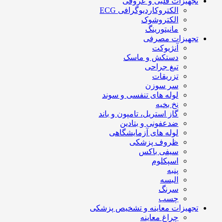
تجهیزات قلبی و عروقی
الکتروکاردیوگرافی ECG
الکتروشوک
مانیتورینگ
تجهیزات مصرفی
آنژیوکت
دستکش و ماسک
تیغ جراحی
تزریقات
سر سوزن
لوله های تنفسی و سوند
نخ بخیه
گاز استریل، تامپون و باند
ضدعفونی و بتادین
لوله های آزمایشگاهی
ظروف پزشکی
سیفی باکس
اسپکلوم
پنبه
البسه
سرنگ
چسب
تجهیزات معاینه و تشخیص پزشکی
چراغ معاینه