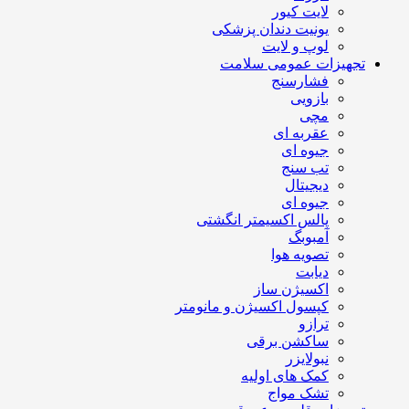
لایت کیور
یونیت دندان پزشکی
لوپ و لایت
تجهیزات عمومی سلامت
فشارسنج
بازویی
مچی
عقربه ای
جیوه ای
تب سنج
دیجیتال
جیوه ای
پالس اکسیمتر انگشتی
آمبوبگ
تصویه هوا
دیابت
اکسیژن ساز
کپسول اکسیژن و مانومتر
ترازو
ساکشن برقی
نبولایزر
کمک های اولیه
تشک مواج