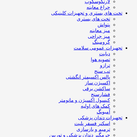
لارنگوسکوپ
چراغ معاینه
تخت های بستری و تجهیزات کلینیکی
تخت های بستری
پتواش
میز معاینه
میز جراحی
گرومینگ
تجهیزات عمومی سلامت
دیابت
تصویه هوا
ترازو
تب سنج
پالس اکسیمتر انگشتی
اکسیژن ساز
ساکشن برقی
فشارسنج
کپسول اکسیژن و مانومتر
کمک های اولیه
آمبوبگ
تجهیزات دندان پزشکی
اسکنر فسفر پلیت
ترمیم و بازسازی
جرمگیر دندان پزشکی و توربین