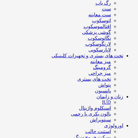
رگ یاب
ست
ست معاینه
اتوسکوپ
افتالموسکوپ
گوشی پزشکی
نگاتوسکوپ
لارنگوسکوپ
لاپارسکوپی
تخت های بستری و تجهیزات کلینیکی
میز معاینه
گرومینگ
میز جراحی
تخت های بستری
پتواش
پانسیون
زنان و زایمان
IUD
اسپکلوم واژینال
بالون بکری یا رحمی
سیتوبراش
اورولوژی
استنت حالب
بسکت خروج سنگ