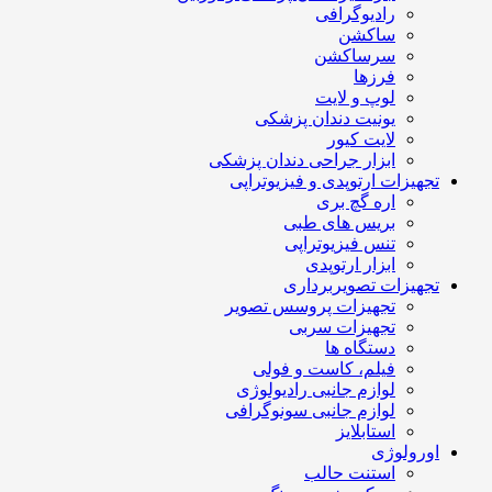
رادیوگرافی
ساکشن
سرساکشن
فرزها
لوپ و لایت
یونیت دندان پزشکی
لایت کیور
ابزار جراحی دندان پزشکی
تجهیزات ارتوپدی و فیزیوتراپی
اره گچ بری
بریس های طبی
تنس فیزیوتراپی
ابزار ارتوپدی
تجهیزات تصویربرداری
تجهیزات پروسس تصویر
تجهیزات سربی
دستگاه ها
فیلم، کاست و فولی
لوازم جانبی رادیولوژی
لوازم جانبی سونوگرافی
استابلایز
اورولوژی
استنت حالب