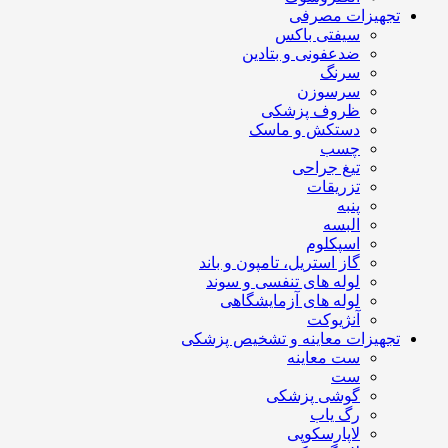
تجهیزات مصرفی
سیفتی باکس
ضدعفونی و بتادین
سرنگ
سرسوزن
ظروف پزشکی
دستکش و ماسک
چسب
تیغ جراحی
تزریقات
پنبه
البسه
اسپکلوم
گاز استریل، تامپون و باند
لوله های تنفسی و سوند
لوله های آزمایشگاهی
آنژیوکت
تجهیزات معاینه و تشخیص پزشکی
ست معاینه
ست
گوشی پزشکی
رگ یاب
لاپارسکوپی