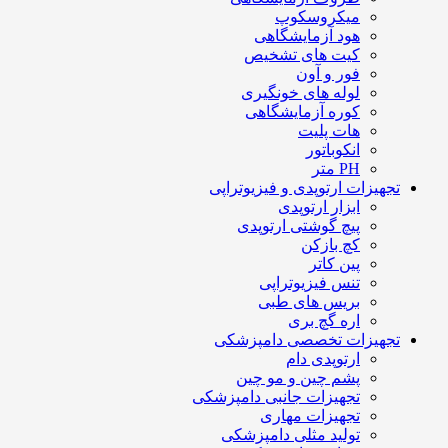
میکروسکوپ
هود آزمایشگاهی
کیت های تشخیص
فور و آون
لوله های خونگیری
کوره آزمایشگاهی
هات پلیت
انکوباتور
PH متر
تجهیزات ارتوپدی و فیزیوتراپی
ابزار ارتوپدی
پیچ گوشتی ارتوپدی
کچ بازکن
پین کاتر
تنس فیزیوتراپی
بریس های طبی
اره گچ بری
تجهیزات تخصصی دامپزشکی
ارتوپدی دام
پشم چین و مو چین
تجهیزات جانبی دامپزشکی
تجهیزات مهاری
تولید مثلی دامپزشکی