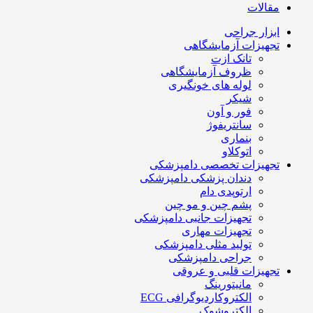
مقالات
ابزار جراحی
تجهیزات آزمایشگاهی
تانک ازت
ظروف آزمایشگاهی
لوله های خونگیری
شیکر
فور و آون
سانتریفوژ
بنماری
اتوکلاو
تجهیزات تخصصی دامپزشکی
دندان پزشکی دامپزشکی
ارتوپدی دام
پشم چین و مو چین
تجهیزات جانبی دامپزشکی
تجهیزات مهاری
تولید مثلی دامپزشکی
جراحی دامپزشکی
تجهیزات قلبی و عروقی
مانیتورینگ
الکتروکاردیوگرافی ECG
الکتروشوک