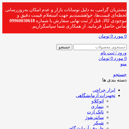
مشتریان گرامی، به دلیل نوسانات بازار و عدم امکان به‌روزرسانی
لحظه‌ای قیمت‌ها، خواهشمندیم جهت استعلام قیمت دقیق و
موجودی کالا، قبل از ثبت نهایی سفارش با شماره
09960030618
تماس حاصل فرمایید. از همکاری شما سپاسگزاریم.
0
مورد
0
تومان
جستجو
ورود / ثبت نام
0
مورد
0
تومان
منو
جستجو
دسته بندی ها
ابزار جراحی
تجهیزات آزمایشگاهی
اتوکلاو
بنماری
تانک ازت
سانتریفوژ
شیکر
ظروف آزمایشگاهی