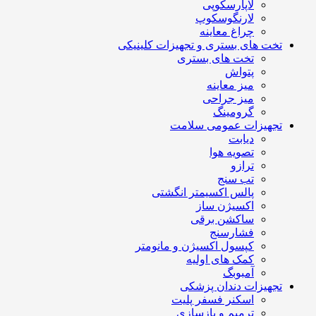
لاپارسکوپی
لارنگوسکوپ
چراغ معاینه
تخت های بستری و تجهیزات کلینیکی
تخت های بستری
پتواش
میز معاینه
میز جراحی
گرومینگ
تجهیزات عمومی سلامت
دیابت
تصویه هوا
ترازو
تب سنج
پالس اکسیمتر انگشتی
اکسیژن ساز
ساکشن برقی
فشارسنج
کپسول اکسیژن و مانومتر
کمک های اولیه
آمبوبگ
تجهیزات دندان پزشکی
اسکنر فسفر پلیت
ترمیم و بازسازی