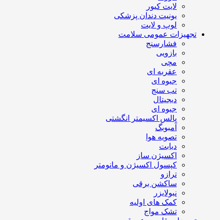
لایت کیور
یونیت دندان پزشکی
لوپ و لایت
تجهیزات عمومی سلامت
فشارسنج
بازویی
مچی
عقربه ای
جیوه ای
تب سنج
دیجیتال
جیوه ای
پالس اکسیمتر انگشتی
آمبوبگ
تصویه هوا
دیابت
اکسیژن ساز
کپسول اکسیژن و مانومتر
ترازو
ساکشن برقی
نبولایزر
کمک های اولیه
تشک مواج