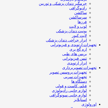
جرمگیر دندان پزشکی و توربین
رادیوگرافی
ساکشن
سرساکشن
فرزها
لوپ و لایت
یونیت دندان پزشکی
لایت کیور
ابزار جراحی دندان پزشکی
تجهیزات ارتوپدی و فیزیوتراپی
اره گچ بری
بریس های طبی
تنس فیزیوتراپی
ابزار ارتوپدی
تجهیزات تصویربرداری
تجهیزات پروسس تصویر
تجهیزات سربی
دستگاه ها
فیلم، کاست و فولی
لوازم جانبی رادیولوژی
لوازم جانبی سونوگرافی
استابلایز
اورولوژی