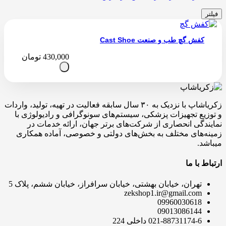
فیلتر
کفش گچ طب و صنعت Cast Shoe
430,000
تومان
زکریاشاپ با نزدیک به ۳۰ سال سابقه فعالیت در تهیه، تولید، واردات
و توزیع تجهیزات پزشکی، سیستم‌های سونوگرافی و رادیولوژی با
نمایندگی انحصاری از شرکت‌های برتر جهان، ارائه خدمات در
زمینه‌های مختلف به بخش‌های دولتی و خصوصی، آماده همکاری
میباشد.
ارتباط با ما
تهران، خیابان بهشتی، خیابان سرافراز، خیابان ششم، پلاک 5
zekshop1.ir@gmail.com
09960030618
09013086144
021-88731174-6 داخلی 224