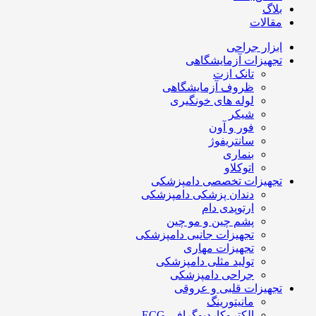
بلاگ
مقالات
ابزار جراحی
تجهیزات آزمایشگاهی
تانک ازت
ظروف آزمایشگاهی
لوله های خونگیری
شیکر
فور و آون
سانتریفوژ
بنماری
اتوکلاو
تجهیزات تخصصی دامپزشکی
دندان پزشکی دامپزشکی
ارتوپدی دام
پشم چین و مو چین
تجهیزات جانبی دامپزشکی
تجهیزات مهاری
تولید مثلی دامپزشکی
جراحی دامپزشکی
تجهیزات قلبی و عروقی
مانیتورینگ
الکتروکاردیوگرافی ECG