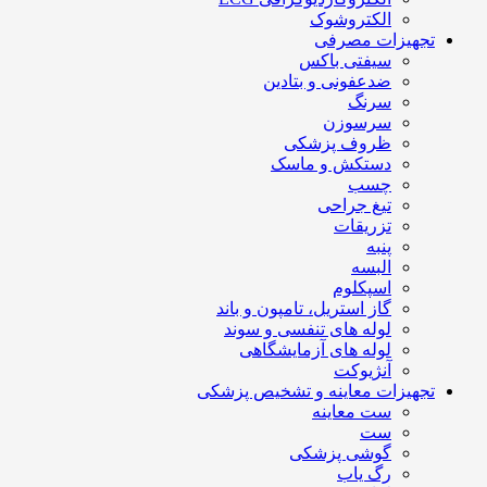
الکتروشوک
تجهیزات مصرفی
سیفتی باکس
ضدعفونی و بتادین
سرنگ
سرسوزن
ظروف پزشکی
دستکش و ماسک
چسب
تیغ جراحی
تزریقات
پنبه
البسه
اسپکلوم
گاز استریل، تامپون و باند
لوله های تنفسی و سوند
لوله های آزمایشگاهی
آنژیوکت
تجهیزات معاینه و تشخیص پزشکی
ست معاینه
ست
گوشی پزشکی
رگ یاب