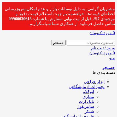
مشتریان گرامی، به دلیل نوسانات بازار و عدم امکان به‌روزرسانی
لحظه‌ای قیمت‌ها، خواهشمندیم جهت استعلام قیمت دقیق و
موجودی کالا، قبل از ثبت نهایی سفارش با شماره
09960030618
تماس حاصل فرمایید. از همکاری شما سپاسگزاریم.
0
مورد
0
تومان
جستجو
ورود / ثبت نام
0
مورد
0
تومان
منو
جستجو
دسته بندی ها
ابزار جراحی
تجهیزات آزمایشگاهی
اتوکلاو
بنماری
تانک ازت
سانتریفوژ
شیکر
ظروف آزمایشگاهی