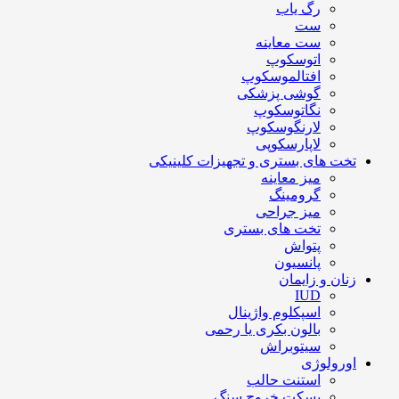
رگ یاب
ست
ست معاینه
اتوسکوپ
افتالموسکوپ
گوشی پزشکی
نگاتوسکوپ
لارنگوسکوپ
لاپارسکوپی
تخت های بستری و تجهیزات کلینیکی
میز معاینه
گرومینگ
میز جراحی
تخت های بستری
پتواش
پانسیون
زنان و زایمان
IUD
اسپکلوم واژینال
بالون بکری یا رحمی
سیتوبراش
اورولوژی
استنت حالب
بسکت خروج سنگ