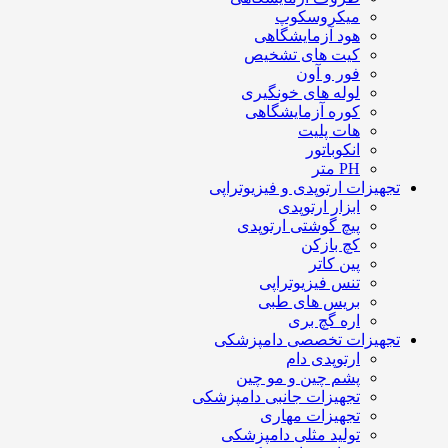
میکروسکوپ
هود آزمایشگاهی
کیت های تشخیص
فور و آون
لوله های خونگیری
کوره آزمایشگاهی
هات پلیت
انکوباتور
PH متر
تجهیزات ارتوپدی و فیزیوتراپی
ابزار ارتوپدی
پیچ گوشتی ارتوپدی
کچ بازکن
پین کاتر
تنس فیزیوتراپی
بریس های طبی
اره گچ بری
تجهیزات تخصصی دامپزشکی
ارتوپدی دام
پشم چین و مو چین
تجهیزات جانبی دامپزشکی
تجهیزات مهاری
تولید مثلی دامپزشکی