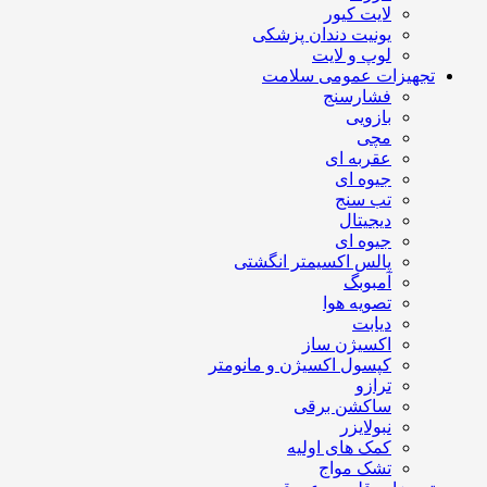
لایت کیور
یونیت دندان پزشکی
لوپ و لایت
تجهیزات عمومی سلامت
فشارسنج
بازویی
مچی
عقربه ای
جیوه ای
تب سنج
دیجیتال
جیوه ای
پالس اکسیمتر انگشتی
آمبوبگ
تصویه هوا
دیابت
اکسیژن ساز
کپسول اکسیژن و مانومتر
ترازو
ساکشن برقی
نبولایزر
کمک های اولیه
تشک مواج