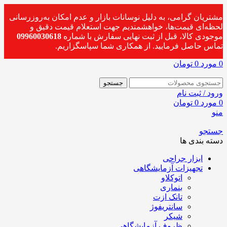
مشتریان گرامی، به دلیل نوسانات بازار و عدم امکان به‌روزرسانی
لحظه‌ای قیمت‌ها، خواهشمندیم جهت استعلام قیمت دقیق و
موجودی کالا، قبل از ثبت نهایی سفارش با شماره
09960030618
تماس حاصل فرمایید. از همکاری شما سپاسگزاریم.
0
مورد
0
تومان
جستجو
ورود / ثبت نام
0
مورد
0
تومان
منو
جستجو
دسته بندی ها
ابزار جراحی
تجهیزات آزمایشگاهی
اتوکلاو
بنماری
تانک ازت
سانتریفوژ
شیکر
ظروف آزمایشگاهی