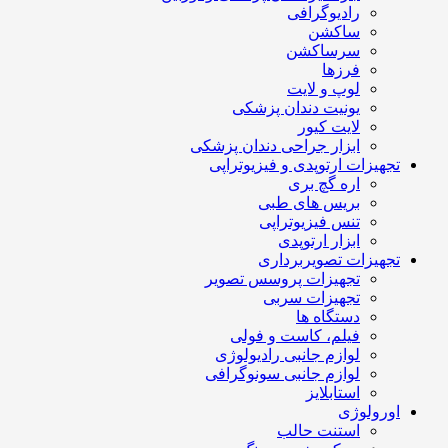
رادیوگرافی
ساکشن
سرساکشن
فرزها
لوپ و لایت
یونیت دندان پزشکی
لایت کیور
ابزار جراحی دندان پزشکی
تجهیزات ارتوپدی و فیزیوتراپی
اره گچ بری
بریس های طبی
تنس فیزیوتراپی
ابزار ارتوپدی
تجهیزات تصویربرداری
تجهیزات پروسس تصویر
تجهیزات سربی
دستگاه ها
فیلم، کاست و فولی
لوازم جانبی رادیولوژی
لوازم جانبی سونوگرافی
استابلایز
اورولوژی
استنت حالب