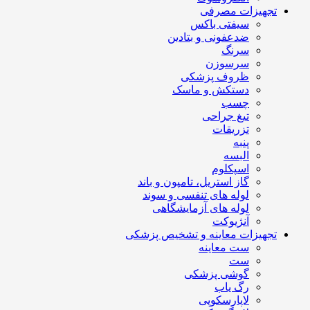
تجهیزات مصرفی
سیفتی باکس
ضدعفونی و بتادین
سرنگ
سرسوزن
ظروف پزشکی
دستکش و ماسک
چسب
تیغ جراحی
تزریقات
پنبه
البسه
اسپکلوم
گاز استریل، تامپون و باند
لوله های تنفسی و سوند
لوله های آزمایشگاهی
آنژیوکت
تجهیزات معاینه و تشخیص پزشکی
ست معاینه
ست
گوشی پزشکی
رگ یاب
لاپارسکوپی