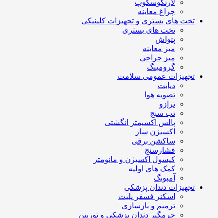
لارنگوسکوپ
چراغ معاینه
تخت های بستری و تجهیزات کلینیکی
تخت های بستری
پتواش
میز معاینه
میز جراحی
گرومینگ
تجهیزات عمومی سلامت
دیابت
تصویه هوا
ترازو
تب سنج
پالس اکسیمتر انگشتی
اکسیژن ساز
ساکشن برقی
فشارسنج
کپسول اکسیژن و مانومتر
کمک های اولیه
آمبوبگ
تجهیزات دندان پزشکی
اسکنر فسفر پلیت
ترمیم و بازسازی
جرمگیر دندان پزشکی و توربین