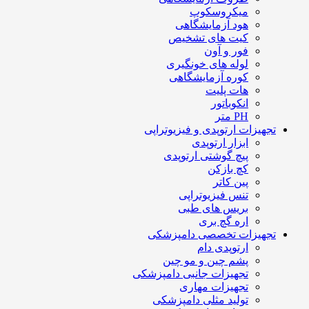
میکروسکوپ
هود آزمایشگاهی
کیت های تشخیص
فور و آون
لوله های خونگیری
کوره آزمایشگاهی
هات پلیت
انکوباتور
PH متر
تجهیزات ارتوپدی و فیزیوتراپی
ابزار ارتوپدی
پیچ گوشتی ارتوپدی
کچ بازکن
پین کاتر
تنس فیزیوتراپی
بریس های طبی
اره گچ بری
تجهیزات تخصصی دامپزشکی
ارتوپدی دام
پشم چین و مو چین
تجهیزات جانبی دامپزشکی
تجهیزات مهاری
تولید مثلی دامپزشکی