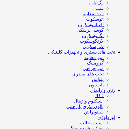
رگ یاب
ست
ست معاینه
اتوسکوپ
افتالموسکوپ
گوشی پزشکی
نگاتوسکوپ
لارنگوسکوپ
لاپارسکوپی
تخت های بستری و تجهیزات کلینیکی
میز معاینه
گرومینگ
میز جراحی
تخت های بستری
پتواش
پانسیون
زنان و زایمان
IUD
اسپکلوم واژینال
بالون بکری یا رحمی
سیتوبراش
اورولوژی
استنت حالب
بسکت خروج سنگ