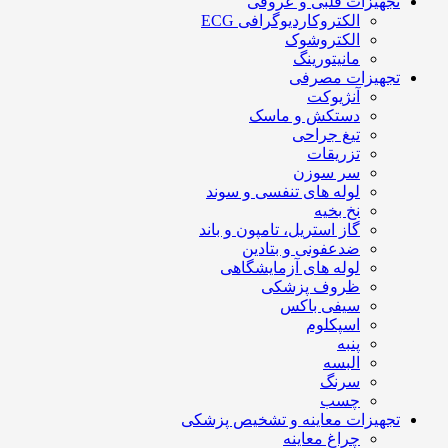
تجهیزات قلبی و عروقی
الکتروکاردیوگرافی ECG
الکتروشوک
مانیتورینگ
تجهیزات مصرفی
آنژیوکت
دستکش و ماسک
تیغ جراحی
تزریقات
سر سوزن
لوله های تنفسی و سوند
نخ بخیه
گاز استریل، تامپون و باند
ضدعفونی و بتادین
لوله های آزمایشگاهی
ظروف پزشکی
سیفی باکس
اسپکلوم
پنبه
البسه
سرنگ
چسب
تجهیزات معاینه و تشخیص پزشکی
چراغ معاینه