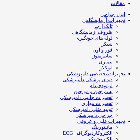
مقالات
ابزار جراحی
تجهیزات آزمایشگاهی
تانک ازت
ظروف آزمایشگاهی
لوله های خونگیری
شیکر
فور و آون
سانتریفوژ
بنماری
اتوکلاو
تجهیزات تخصصی دامپزشکی
دندان پزشکی دامپزشکی
ارتوپدی دام
پشم چین و مو چین
تجهیزات جانبی دامپزشکی
تجهیزات مهاری
تولید مثلی دامپزشکی
جراحی دامپزشکی
تجهیزات قلبی و عروقی
مانیتورینگ
الکتروکاردیوگرافی ECG
الکتروشوک