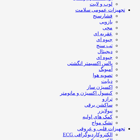
لوپ و لایت
تجهیزات عمومی سلامت
فشارسنج
بازویی
مچی
عقربه ای
جیوه ای
تب سنج
دیجیتال
جیوه ای
پالس اکسیمتر انگشتی
آمبوبگ
تصویه هوا
دیابت
اکسیژن ساز
کپسول اکسیژن و مانومتر
ترازو
ساکشن برقی
نبولایزر
کمک های اولیه
تشک مواج
تجهیزات قلبی و عروقی
الکتروکاردیوگرافی ECG