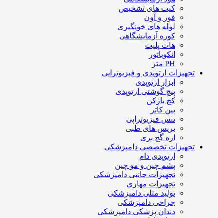
کیت های تشخیص
فور و آون
لوله های خونگیری
کوره آزمایشگاهی
هات پلیت
انکوباتور
PH متر
تجهیزات ارتوپدی و فیزیوتراپی
ابزار ارتوپدی
پیچ گوشتی ارتوپدی
کچ بازکن
پین کاتر
تنس فیزیوتراپی
بریس های طبی
اره گچ بری
تجهیزات تخصصی دامپزشکی
ارتوپدی دام
پشم چین و مو چین
تجهیزات جانبی دامپزشکی
تجهیزات مهاری
تولید مثلی دامپزشکی
جراحی دامپزشکی
دندان پزشکی دامپزشکی