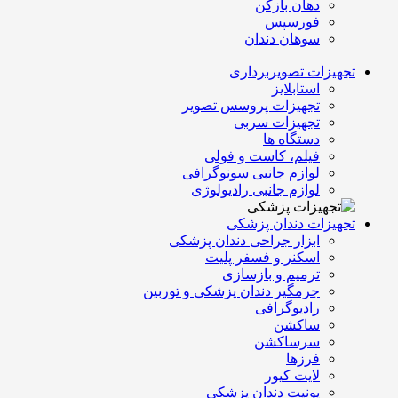
دهان بازکن
فورسپس
سوهان دندان
تجهیزات تصویربرداری
استابلایز
تجهیزات پروسس تصویر
تجهیزات سربی
دستگاه ها
فیلم، کاست و فولی
لوازم جانبی سونوگرافی
لوازم جانبی رادیولوژی
تجهیزات دندان پزشکی
ابزار جراحی دندان پزشکی
اسکنر و فسفر پلیت
ترمیم و بازسازی
جرمگیر دندان پزشکی و توربین
رادیوگرافی
ساکشن
سرساکشن
فرزها
لایت کیور
یونیت دندان پزشکی