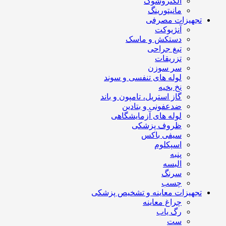
الکتروشوک
مانیتورینگ
تجهیزات مصرفی
آنژیوکت
دستکش و ماسک
تیغ جراحی
تزریقات
سر سوزن
لوله های تنفسی و سوند
نخ بخیه
گاز استریل، تامپون و باند
ضدعفونی و بتادین
لوله های آزمایشگاهی
ظروف پزشکی
سیفی باکس
اسپکلوم
پنبه
البسه
سرنگ
چسب
تجهیزات معاینه و تشخیص پزشکی
چراغ معاینه
رگ یاب
ست