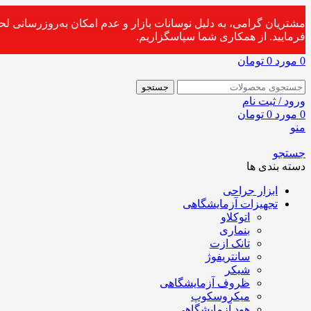
مشتریان گرامی، به دلیل نوسانات بازار و عدم امکان به‌روزرسانی ل
فرمایید. از همکاری شما سپاسگزاریم.
0
مورد
0
تومان
جستجو
ورود / ثبت نام
0
مورد
0
تومان
منو
جستجو
دسته بندی ها
ابزار جراحی
تجهیزات آزمایشگاهی
اتوکلاو
بنماری
تانک ازت
سانتریفوژ
شیکر
ظروف آزمایشگاهی
میکروسکوپ
هود آزمایشگاهی