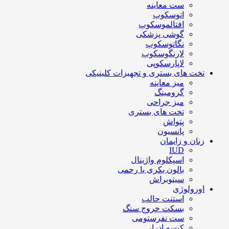
ست معاینه
اتوسکوپ
افتالموسکوپ
گوشی پزشکی
نگاتوسکوپ
لارنگوسکوپ
لاپارسکوپی
تخت های بستری و تجهیزات کلینیکی
میز معاینه
گرومینگ
میز جراحی
تخت های بستری
پتواش
پانسیون
زنان و زایمان
IUD
اسپکلوم واژینال
بالون بکری یا رحمی
سیتوبراش
اورولوژی
استنت حالب
بسکت خروج سنگ
ست نفرستومی
کیسه ادرار