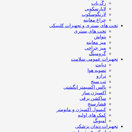
رگ یاب
لاپارسکوپی
لارنگوسکوپ
چراغ معاینه
تخت های بستری و تجهیزات کلینیکی
تخت های بستری
پتواش
میز معاینه
میز جراحی
گرومینگ
تجهیزات عمومی سلامت
دیابت
تصویه هوا
ترازو
تب سنج
پالس اکسیمتر انگشتی
اکسیژن ساز
ساکشن برقی
فشارسنج
کپسول اکسیژن و مانومتر
کمک های اولیه
آمبوبگ
تجهیزات دندان پزشکی
اسکنر فسفر پلیت