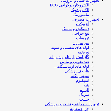
تجهیزات قلبی و عروقی
الکتروکاردیوگرافی ECG
الکتروشوک
مانیتورینگ
تجهیزات مصرفی
آنژیوکت
دستکش و ماسک
تیغ جراحی
تزریقات
سر سوزن
لوله های تنفسی و سوند
نخ بخیه
گاز استریل، تامپون و باند
ضدعفونی و بتادین
لوله های آزمایشگاهی
ظروف پزشکی
سیفی باکس
اسپکلوم
پنبه
البسه
سرنگ
چسب
تجهیزات معاینه و تشخیص پزشکی
چراغ معاینه