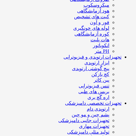
میکروسکوپ
هود آزمایشگاهی
کیت های تشخیص
فور و آون
لوله های خونگیری
کوره آزمایشگاهی
هات پلیت
انکوباتور
PH متر
تجهیزات ارتوپدی و فیزیوتراپی
ابزار ارتوپدی
پیچ گوشتی ارتوپدی
کچ بازکن
پین کاتر
تنس فیزیوتراپی
بریس های طبی
اره گچ بری
تجهیزات تخصصی دامپزشکی
ارتوپدی دام
پشم چین و مو چین
تجهیزات جانبی دامپزشکی
تجهیزات مهاری
تولید مثلی دامپزشکی