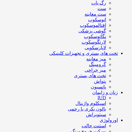
رگ یاب
ست
ست معاینه
اتوسکوپ
افتالموسکوپ
گوشی پزشکی
نگاتوسکوپ
لارنگوسکوپ
لاپارسکوپی
تخت های بستری و تجهیزات کلینیکی
میز معاینه
گرومینگ
میز جراحی
تخت های بستری
پتواش
پانسیون
زنان و زایمان
IUD
اسپکلوم واژینال
بالون بکری یا رحمی
سیتوبراش
اورولوژی
استنت حالب
بسکت خروج سنگ