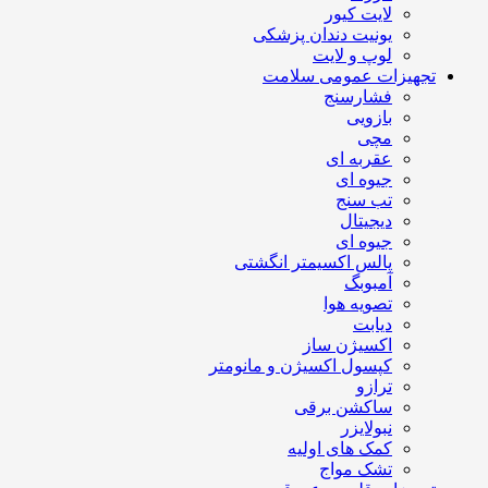
لایت کیور
یونیت دندان پزشکی
لوپ و لایت
تجهیزات عمومی سلامت
فشارسنج
بازویی
مچی
عقربه ای
جیوه ای
تب سنج
دیجیتال
جیوه ای
پالس اکسیمتر انگشتی
آمبوبگ
تصویه هوا
دیابت
اکسیژن ساز
کپسول اکسیژن و مانومتر
ترازو
ساکشن برقی
نبولایزر
کمک های اولیه
تشک مواج