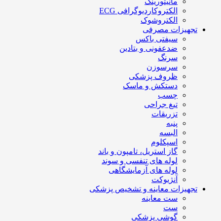
مانیتورینگ
الکتروکاردیوگرافی ECG
الکتروشوک
تجهیزات مصرفی
سیفتی باکس
ضدعفونی و بتادین
سرنگ
سرسوزن
ظروف پزشکی
دستکش و ماسک
چسب
تیغ جراحی
تزریقات
پنبه
البسه
اسپکلوم
گاز استریل، تامپون و باند
لوله های تنفسی و سوند
لوله های آزمایشگاهی
آنژیوکت
تجهیزات معاینه و تشخیص پزشکی
ست معاینه
ست
گوشی پزشکی