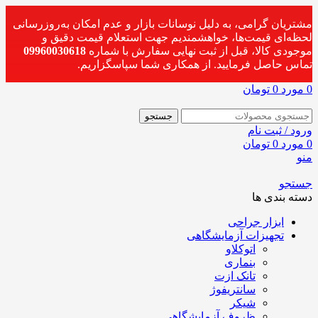
مشتریان گرامی، به دلیل نوسانات بازار و عدم امکان به‌روزرسانی
لحظه‌ای قیمت‌ها، خواهشمندیم جهت استعلام قیمت دقیق و
موجودی کالا، قبل از ثبت نهایی سفارش با شماره
09960030618
تماس حاصل فرمایید. از همکاری شما سپاسگزاریم.
0
مورد
0
تومان
جستجو
ورود / ثبت نام
0
مورد
0
تومان
منو
جستجو
دسته بندی ها
ابزار جراحی
تجهیزات آزمایشگاهی
اتوکلاو
بنماری
تانک ازت
سانتریفوژ
شیکر
ظروف آزمایشگاهی