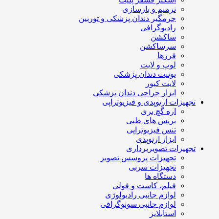
ترمیم و بازسازی
جرمگیر دندان پزشکی و توربین
رادیوگرافی
ساکشن
سرساکشن
فرزها
لوپ و لایت
یونیت دندان پزشکی
لایت کیور
ابزار جراحی دندان پزشکی
تجهیزات ارتوپدی و فیزیوتراپی
اره گچ بری
بریس های طبی
تنس فیزیوتراپی
ابزار ارتوپدی
تجهیزات تصویربرداری
تجهیزات پروسس تصویر
تجهیزات سربی
دستگاه ها
فیلم، کاست و فولی
لوازم جانبی رادیولوژی
لوازم جانبی سونوگرافی
استابلایز