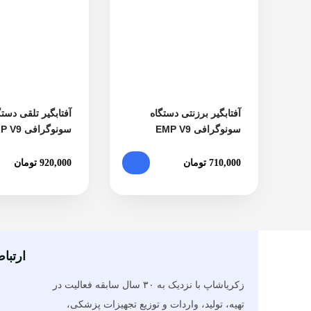
آفتابگیر برزنتی دستگاه
آفتابگیر تلقی دستگ
سونوگرافی EMP V9
سونوگرافی EMP V9
710,000
تومان
920,000
تومان
ارتباط
زکریاشاپ با نزدیک به ۳۰ سال سابقه فعالیت در
تهیه، تولید، واردات و توزیع تجهیزات پزشکی،