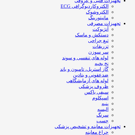
تجهیزات قلبی و عروقی
الکتروکاردیوگرافی ECG
الکتروشوک
مانیتورینگ
تجهیزات مصرفی
آنژیوکت
دستکش و ماسک
تیغ جراحی
تزریقات
سر سوزن
لوله های تنفسی و سوند
نخ بخیه
گاز استریل، تامپون و باند
ضدعفونی و بتادین
لوله های آزمایشگاهی
ظروف پزشکی
سیفی باکس
اسپکلوم
پنبه
البسه
سرنگ
چسب
تجهیزات معاینه و تشخیص پزشکی
چراغ معاینه