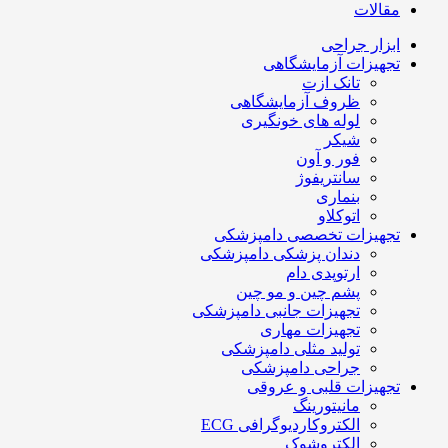
مقالات
ابزار جراحی
تجهیزات آزمایشگاهی
تانک ازت
ظروف آزمایشگاهی
لوله های خونگیری
شیکر
فور و آون
سانتریفوژ
بنماری
اتوکلاو
تجهیزات تخصصی دامپزشکی
دندان پزشکی دامپزشکی
ارتوپدی دام
پشم چین و مو چین
تجهیزات جانبی دامپزشکی
تجهیزات مهاری
تولید مثلی دامپزشکی
جراحی دامپزشکی
تجهیزات قلبی و عروقی
مانیتورینگ
الکتروکاردیوگرافی ECG
الکتروشوک