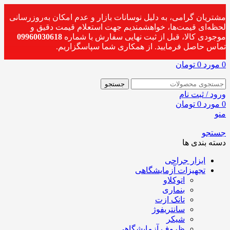
مشتریان گرامی، به دلیل نوسانات بازار و عدم امکان به‌روزرسانی
لحظه‌ای قیمت‌ها، خواهشمندیم جهت استعلام قیمت دقیق و
موجودی کالا، قبل از ثبت نهایی سفارش با شماره
09960030618
تماس حاصل فرمایید. از همکاری شما سپاسگزاریم.
0
مورد
0
تومان
جستجو
ورود / ثبت نام
0
مورد
0
تومان
منو
جستجو
دسته بندی ها
ابزار جراحی
تجهیزات آزمایشگاهی
اتوکلاو
بنماری
تانک ازت
سانتریفوژ
شیکر
ظروف آزمایشگاهی