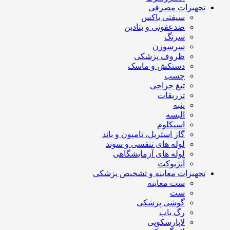
تجهیزات مصرفی
سیفتی باکس
ضدعفونی و بتادین
سرنگ
سرسوزن
ظروف پزشکی
دستکش و ماسک
چسب
تیغ جراحی
تزریقات
پنبه
البسه
اسپکلوم
گاز استریل، تامپون و باند
لوله های تنفسی و سوند
لوله های آزمایشگاهی
آنژیوکت
تجهیزات معاینه و تشخیص پزشکی
ست معاینه
ست
گوشی پزشکی
رگ یاب
لاپارسکوپی