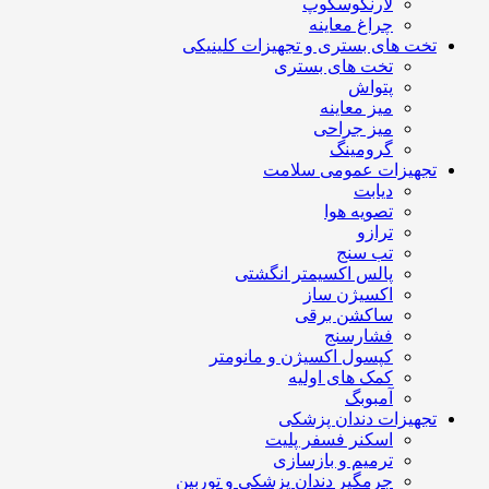
لارنگوسکوپ
چراغ معاینه
تخت های بستری و تجهیزات کلینیکی
تخت های بستری
پتواش
میز معاینه
میز جراحی
گرومینگ
تجهیزات عمومی سلامت
دیابت
تصویه هوا
ترازو
تب سنج
پالس اکسیمتر انگشتی
اکسیژن ساز
ساکشن برقی
فشارسنج
کپسول اکسیژن و مانومتر
کمک های اولیه
آمبوبگ
تجهیزات دندان پزشکی
اسکنر فسفر پلیت
ترمیم و بازسازی
جرمگیر دندان پزشکی و توربین