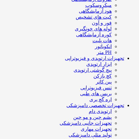
میکروسکوپ
هود آزمایشگاهی
کیت های تشخیص
فور و آون
لوله های خونگیری
کوره آزمایشگاهی
هات پلیت
انکوباتور
PH متر
تجهیزات ارتوپدی و فیزیوتراپی
ابزار ارتوپدی
پیچ گوشتی ارتوپدی
کچ بازکن
پین کاتر
تنس فیزیوتراپی
بریس های طبی
اره گچ بری
تجهیزات تخصصی دامپزشکی
ارتوپدی دام
پشم چین و مو چین
تجهیزات جانبی دامپزشکی
تجهیزات مهاری
تولید مثلی دامپزشکی