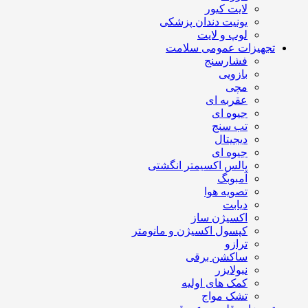
لایت کیور
یونیت دندان پزشکی
لوپ و لایت
تجهیزات عمومی سلامت
فشارسنج
بازویی
مچی
عقربه ای
جیوه ای
تب سنج
دیجیتال
جیوه ای
پالس اکسیمتر انگشتی
آمبوبگ
تصویه هوا
دیابت
اکسیژن ساز
کپسول اکسیژن و مانومتر
ترازو
ساکشن برقی
نبولایزر
کمک های اولیه
تشک مواج