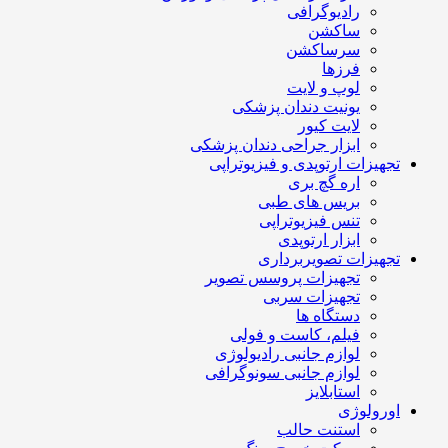
رادیوگرافی
ساکشن
سرساکشن
فرزها
لوپ و لایت
یونیت دندان پزشکی
لایت کیور
ابزار جراحی دندان پزشکی
تجهیزات ارتوپدی و فیزیوتراپی
اره گچ بری
بریس های طبی
تنس فیزیوتراپی
ابزار ارتوپدی
تجهیزات تصویربرداری
تجهیزات پروسس تصویر
تجهیزات سربی
دستگاه ها
فیلم، کاست و فولی
لوازم جانبی رادیولوژی
لوازم جانبی سونوگرافی
استابلایز
اورولوژی
استنت حالب