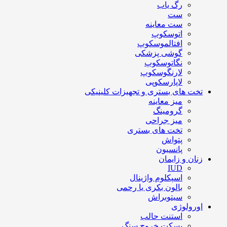
رگ یاب
ست
ست معاینه
اتوسکوپ
افتالموسکوپ
گوشی پزشکی
نگاتوسکوپ
لارنگوسکوپ
لاپارسکوپی
تخت های بستری و تجهیزات کلینیکی
میز معاینه
گرومینگ
میز جراحی
تخت های بستری
پتواش
پانسیون
زنان و زایمان
IUD
اسپکلوم واژینال
بالون بکری یا رحمی
سیتوبراش
اورولوژی
استنت حالب
بسکت خروج سنگ