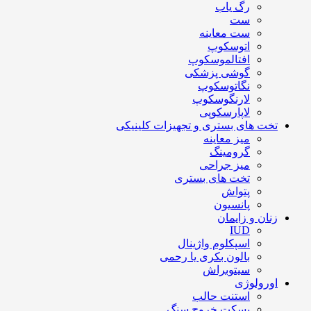
رگ یاب
ست
ست معاینه
اتوسکوپ
افتالموسکوپ
گوشی پزشکی
نگاتوسکوپ
لارنگوسکوپ
لاپارسکوپی
تخت های بستری و تجهیزات کلینیکی
میز معاینه
گرومینگ
میز جراحی
تخت های بستری
پتواش
پانسیون
زنان و زایمان
IUD
اسپکلوم واژینال
بالون بکری یا رحمی
سیتوبراش
اورولوژی
استنت حالب
بسکت خروج سنگ