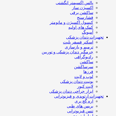
پالس اکسیمتر انگشتی
اکسیژن ساز
ساکشن برقی
فشارسنج
کپسول اکسیژن و مانومتر
کمک های اولیه
آمبوبگ
تجهیزات دندان پزشکی
اسکنر فسفر پلیت
ترمیم و بازسازی
جرمگیر دندان پزشکی و توربین
رادیوگرافی
ساکشن
سرساکشن
فرزها
لوپ و لایت
یونیت دندان پزشکی
لایت کیور
ابزار جراحی دندان پزشکی
تجهیزات ارتوپدی و فیزیوتراپی
اره گچ بری
بریس های طبی
تنس فیزیوتراپی
ابزار ارتوپدی