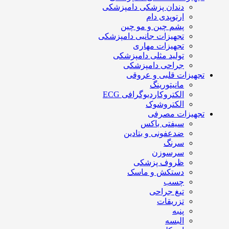
دندان پزشکی دامپزشکی
ارتوپدی دام
پشم چین و مو چین
تجهیزات جانبی دامپزشکی
تجهیزات مهاری
تولید مثلی دامپزشکی
جراحی دامپزشکی
تجهیزات قلبی و عروقی
مانیتورینگ
الکتروکاردیوگرافی ECG
الکتروشوک
تجهیزات مصرفی
سیفتی باکس
ضدعفونی و بتادین
سرنگ
سرسوزن
ظروف پزشکی
دستکش و ماسک
چسب
تیغ جراحی
تزریقات
پنبه
البسه