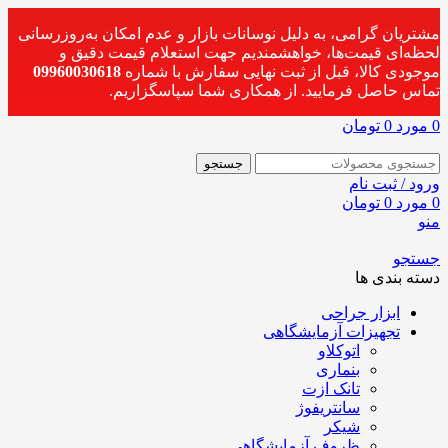
مشتریان گرامی، به دلیل نوسانات بازار و عدم امکان به‌روزرسانی
لحظه‌ای قیمت‌ها، خواهشمندیم جهت استعلام قیمت دقیق و
موجودی کالا، قبل از ثبت نهایی سفارش با شماره
09960030618
تماس حاصل فرمایید. از همکاری شما سپاسگزاریم.
0
مورد
0
تومان
جستجو
ورود / ثبت نام
0
مورد
0
تومان
منو
جستجو
دسته بندی ها
ابزار جراحی
تجهیزات آزمایشگاهی
اتوکلاو
بنماری
تانک ازت
سانتریفوژ
شیکر
ظروف آزمایشگاهی