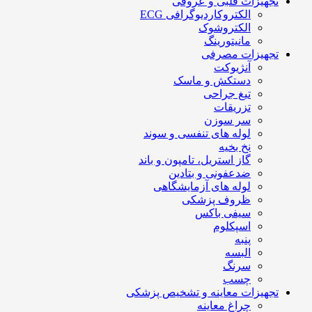
تجهیزات قلبی و عروقی
الکتروکاردیوگرافی ECG
الکتروشوک
مانیتورینگ
تجهیزات مصرفی
آنژیوکت
دستکش و ماسک
تیغ جراحی
تزریقات
سر سوزن
لوله های تنفسی و سوند
نخ بخیه
گاز استریل، تامپون و باند
ضدعفونی و بتادین
لوله های آزمایشگاهی
ظروف پزشکی
سیفی باکس
اسپکلوم
پنبه
البسه
سرنگ
چسب
تجهیزات معاینه و تشخیص پزشکی
چراغ معاینه