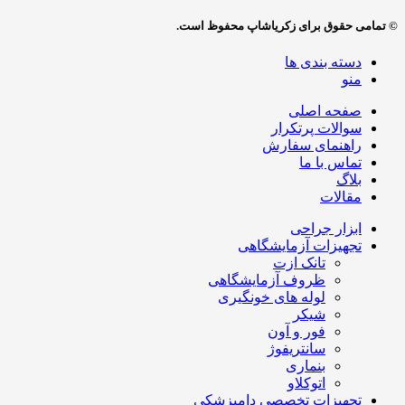
© تمامی حقوق برای زکریاشاپ محفوظ است.
دسته بندی ها
منو
صفحه اصلی
سوالات پرتکرار
راهنمای سفارش
تماس با ما
بلاگ
مقالات
ابزار جراحی
تجهیزات آزمایشگاهی
تانک ازت
ظروف آزمایشگاهی
لوله های خونگیری
شیکر
فور و آون
سانتریفوژ
بنماری
اتوکلاو
تجهیزات تخصصی دامپزشکی