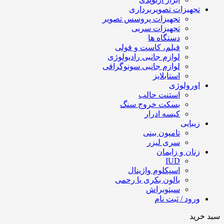
تجهیزات تصویربرداری
تجهیزات پروسس تصویر
تجهیزات سربی
دستگاه ها
فیلم، کاست و فولی
لوازم جانبی رادیولوژی
لوازم جانبی سونوگرافی
استابلایز
اورولوژی
استنت حالب
بسکت خروج سنگ
کیسه ادرار
زیبایی
تامپون بینی
سری لیزر
زنان و زایمان
IUD
اسپکلوم واژینال
بالون بکری یا رحمی
سیتوبراش
ورود / ثبت نام
سبد خرید