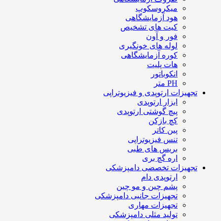
میکروسکوپ
هود آزمایشگاهی
کیت های تشخیص
فور و آون
لوله های خونگیری
کوره آزمایشگاهی
هات پلیت
انکوباتور
PH متر
تجهیزات ارتوپدی و فیزیوتراپی
ابزار ارتوپدی
پیچ گوشتی ارتوپدی
کچ بازکن
پین کاتر
تنس فیزیوتراپی
بریس های طبی
اره گچ بری
تجهیزات تخصصی دامپزشکی
ارتوپدی دام
پشم چین و مو چین
تجهیزات جانبی دامپزشکی
تجهیزات مهاری
تولید مثلی دامپزشکی