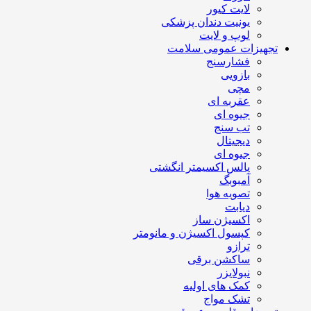
لایت کیور
یونیت دندان پزشکی
لوپ و لایت
تجهیزات عمومی سلامت
فشارسنج
بازویی
مچی
عقربه ای
جیوه ای
تب سنج
دیجیتال
جیوه ای
پالس اکسیمتر انگشتی
آمبوبگ
تصویه هوا
دیابت
اکسیژن ساز
کپسول اکسیژن و مانومتر
ترازو
ساکشن برقی
نبولایزر
کمک های اولیه
تشک مواج