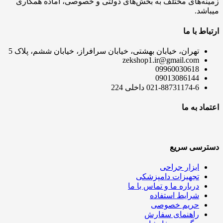
زمینه‌های مختلف به بخش‌های دولتی و خصوصی، آماده همکاری
میباشد.
ارتباط با ما
تهران، خیابان بهشتی، خیابان سرافراز، خیابان ششم، پلاک 5
zekshop1.ir@gmail.com
09960030618
09013086144
021-88731174-6 داخلی 224
اعتماد به ما
دسترسی سریع
ابزار جراحی
تجهیزات دامپزشکی
درباره ما و تماس با ما
شرایط استفاده
حریم خصوصی
راهنمای سفارش