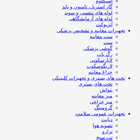
اسپکلوم
گاز استریل، تامپون و باند
لوله های تنفسی و سوند
لوله های آزمایشگاهی
آنژیوکت
تجهیزات معاینه و تشخیص پزشکی
ست معاینه
ست
گوشی پزشکی
رگ یاب
لاپارسکوپی
لارنگوسکوپ
چراغ معاینه
تخت های بستری و تجهیزات کلینیکی
تخت های بستری
پتواش
میز معاینه
میز جراحی
گرومینگ
تجهیزات عمومی سلامت
دیابت
تصویه هوا
ترازو
تب سنج