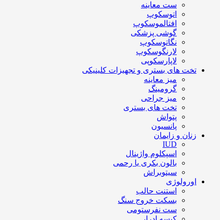
ست معاینه
اتوسکوپ
افتالموسکوپ
گوشی پزشکی
نگاتوسکوپ
لارنگوسکوپ
لاپارسکوپی
تخت های بستری و تجهیزات کلینیکی
میز معاینه
گرومینگ
میز جراحی
تخت های بستری
پتواش
پانسیون
زنان و زایمان
IUD
اسپکلوم واژینال
بالون بکری یا رحمی
سیتوبراش
اورولوژی
استنت حالب
بسکت خروج سنگ
ست نفرستومی
کیسه ادرار