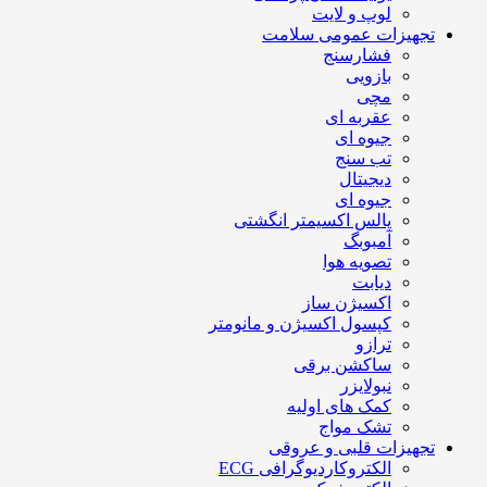
لوپ و لایت
تجهیزات عمومی سلامت
فشارسنج
بازویی
مچی
عقربه ای
جیوه ای
تب سنج
دیجیتال
جیوه ای
پالس اکسیمتر انگشتی
آمبوبگ
تصویه هوا
دیابت
اکسیژن ساز
کپسول اکسیژن و مانومتر
ترازو
ساکشن برقی
نبولایزر
کمک های اولیه
تشک مواج
تجهیزات قلبی و عروقی
الکتروکاردیوگرافی ECG