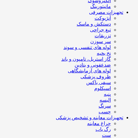
الکتروشوک
مانیتورینگ
تجهیزات مصرفی
آنژیوکت
دستکش و ماسک
تیغ جراحی
تزریقات
سر سوزن
لوله های تنفسی و سوند
نخ بخیه
گاز استریل، تامپون و باند
ضدعفونی و بتادین
لوله های آزمایشگاهی
ظروف پزشکی
سیفی باکس
اسپکلوم
پنبه
البسه
سرنگ
چسب
تجهیزات معاینه و تشخیص پزشکی
چراغ معاینه
رگ یاب
ست