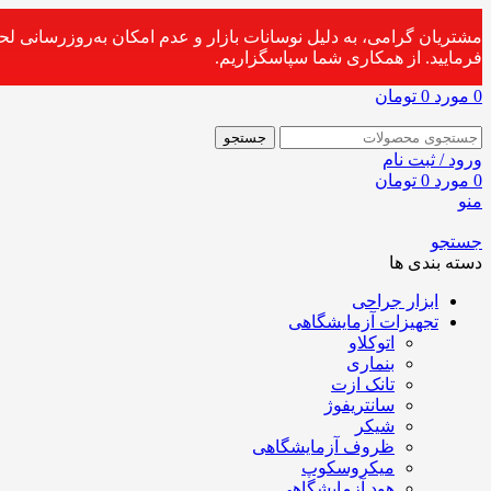
مشتریان گرامی، به دلیل نوسانات بازار و عدم امکان به‌روزرسانی ل
فرمایید. از همکاری شما سپاسگزاریم.
0
مورد
0
تومان
جستجو
ورود / ثبت نام
0
مورد
0
تومان
منو
جستجو
دسته بندی ها
ابزار جراحی
تجهیزات آزمایشگاهی
اتوکلاو
بنماری
تانک ازت
سانتریفوژ
شیکر
ظروف آزمایشگاهی
میکروسکوپ
هود آزمایشگاهی