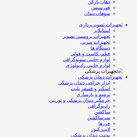
دهان بازکن
فورسپس
سوهان دندان
تجهیزات تصویربرداری
استابلایز
تجهیزات پروسس تصویر
تجهیزات سربی
دستگاه ها
فیلم، کاست و فولی
لوازم جانبی سونوگرافی
لوازم جانبی رادیولوژی
تجهیزات دندان پزشکی
ابزار جراحی دندان پزشکی
اسکنر و فسفر پلیت
ترمیم و بازسازی
جرمگیر دندان پزشکی و توربین
رادیوگرافی
ساکشن
سرساکشن
فرزها
لایت کیور
یونیت دندان پزشکی