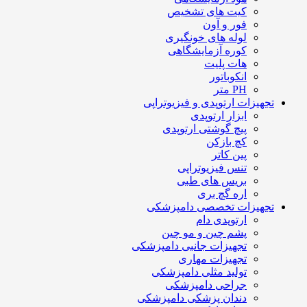
کیت های تشخیص
فور و آون
لوله های خونگیری
کوره آزمایشگاهی
هات پلیت
انکوباتور
PH متر
تجهیزات ارتوپدی و فیزیوتراپی
ابزار ارتوپدی
پیچ گوشتی ارتوپدی
کچ بازکن
پین کاتر
تنس فیزیوتراپی
بریس های طبی
اره گچ بری
تجهیزات تخصصی دامپزشکی
ارتوپدی دام
پشم چین و مو چین
تجهیزات جانبی دامپزشکی
تجهیزات مهاری
تولید مثلی دامپزشکی
جراحی دامپزشکی
دندان پزشکی دامپزشکی