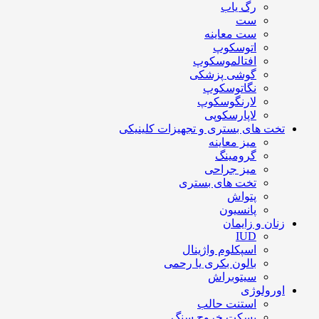
رگ یاب
ست
ست معاینه
اتوسکوپ
افتالموسکوپ
گوشی پزشکی
نگاتوسکوپ
لارنگوسکوپ
لاپارسکوپی
تخت های بستری و تجهیزات کلینیکی
میز معاینه
گرومینگ
میز جراحی
تخت های بستری
پتواش
پانسیون
زنان و زایمان
IUD
اسپکلوم واژینال
بالون بکری یا رحمی
سیتوبراش
اورولوژی
استنت حالب
بسکت خروج سنگ