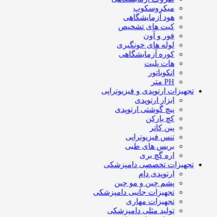
میکروسکوپ
هود آزمایشگاهی
کیت های تشخیص
فور و آون
لوله های خونگیری
کوره آزمایشگاهی
هات پلیت
انکوباتور
PH متر
تجهیزات ارتوپدی و فیزیوتراپی
ابزار ارتوپدی
پیچ گوشتی ارتوپدی
کچ بازکن
پین کاتر
تنس فیزیوتراپی
بریس های طبی
اره گچ بری
تجهیزات تخصصی دامپزشکی
ارتوپدی دام
پشم چین و مو چین
تجهیزات جانبی دامپزشکی
تجهیزات مهاری
تولید مثلی دامپزشکی