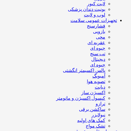
لایت کیور
یونیت دندان پزشکی
لوپ و لایت
تجهیزات عمومی سلامت
فشارسنج
بازویی
مچی
عقربه ای
جیوه ای
تب سنج
دیجیتال
جیوه ای
پالس اکسیمتر انگشتی
آمبوبگ
تصویه هوا
دیابت
اکسیژن ساز
کپسول اکسیژن و مانومتر
ترازو
ساکشن برقی
نبولایزر
کمک های اولیه
تشک مواج