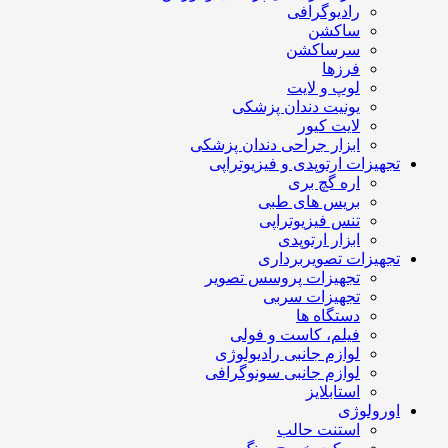
رادیوگرافی
ساکشن
سرساکشن
فرزها
لوپ و لایت
یونیت دندان پزشکی
لایت کیور
ابزار جراحی دندان پزشکی
تجهیزات ارتوپدی و فیزیوتراپی
اره گچ بری
بریس های طبی
تنس فیزیوتراپی
ابزار ارتوپدی
تجهیزات تصویربرداری
تجهیزات پروسس تصویر
تجهیزات سربی
دستگاه ها
فیلم، کاست و فولی
لوازم جانبی رادیولوژی
لوازم جانبی سونوگرافی
استابلایز
اورولوژی
استنت حالب