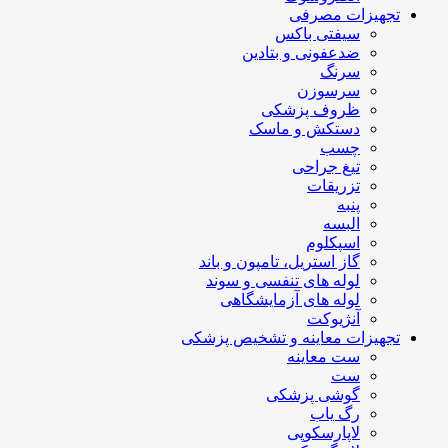
تجهیزات مصرفی
سیفتی باکس
ضدعفونی و بتادین
سرنگ
سرسوزن
ظروف پزشکی
دستکش و ماسک
چسب
تیغ جراحی
تزریقات
پنبه
البسه
اسپکلوم
گاز استریل، تامپون و باند
لوله های تنفسی و سوند
لوله های آزمایشگاهی
آنژیوکت
تجهیزات معاینه و تشخیص پزشکی
ست معاینه
ست
گوشی پزشکی
رگ یاب
لاپارسکوپی