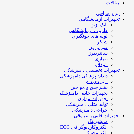
مقالات
ابزار جراحی
تجهیزات آزمایشگاهی
تانک ازت
ظروف آزمایشگاهی
لوله های خونگیری
شیکر
فور و آون
سانتریفوژ
بنماری
اتوکلاو
تجهیزات تخصصی دامپزشکی
دندان پزشکی دامپزشکی
ارتوپدی دام
پشم چین و مو چین
تجهیزات جانبی دامپزشکی
تجهیزات مهاری
تولید مثلی دامپزشکی
جراحی دامپزشکی
تجهیزات قلبی و عروقی
مانیتورینگ
الکتروکاردیوگرافی ECG
الکتروشوک