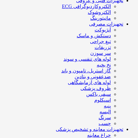
تجهیزات قلبی و عروقی
الکتروکاردیوگرافی ECG
الکتروشوک
مانیتورینگ
تجهیزات مصرفی
آنژیوکت
دستکش و ماسک
تیغ جراحی
تزریقات
سر سوزن
لوله های تنفسی و سوند
نخ بخیه
گاز استریل، تامپون و باند
ضدعفونی و بتادین
لوله های آزمایشگاهی
ظروف پزشکی
سیفی باکس
اسپکلوم
پنبه
البسه
سرنگ
چسب
تجهیزات معاینه و تشخیص پزشکی
چراغ معاینه