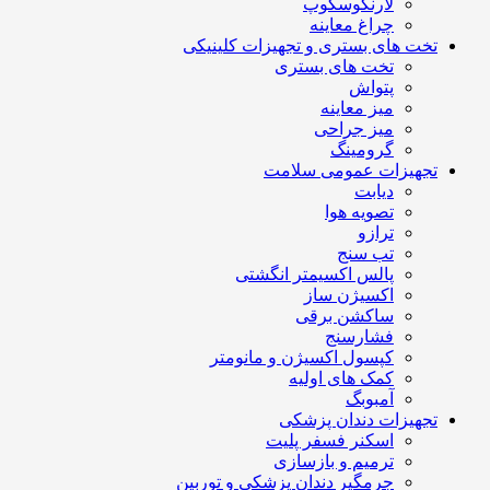
لارنگوسکوپ
چراغ معاینه
تخت های بستری و تجهیزات کلینیکی
تخت های بستری
پتواش
میز معاینه
میز جراحی
گرومینگ
تجهیزات عمومی سلامت
دیابت
تصویه هوا
ترازو
تب سنج
پالس اکسیمتر انگشتی
اکسیژن ساز
ساکشن برقی
فشارسنج
کپسول اکسیژن و مانومتر
کمک های اولیه
آمبوبگ
تجهیزات دندان پزشکی
اسکنر فسفر پلیت
ترمیم و بازسازی
جرمگیر دندان پزشکی و توربین