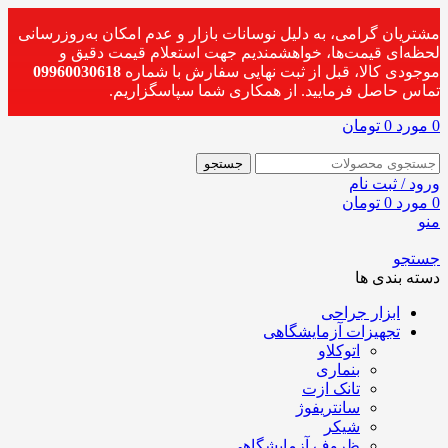
مشتریان گرامی، به دلیل نوسانات بازار و عدم امکان به‌روزرسانی
لحظه‌ای قیمت‌ها، خواهشمندیم جهت استعلام قیمت دقیق و
موجودی کالا، قبل از ثبت نهایی سفارش با شماره
09960030618
تماس حاصل فرمایید. از همکاری شما سپاسگزاریم.
0
مورد
0
تومان
جستجو
ورود / ثبت نام
0
مورد
0
تومان
منو
جستجو
دسته بندی ها
ابزار جراحی
تجهیزات آزمایشگاهی
اتوکلاو
بنماری
تانک ازت
سانتریفوژ
شیکر
ظروف آزمایشگاهی