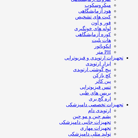
میکروسکوپ
هود آزمایشگاهی
کیت های تشخیص
فور و آون
لوله های خونگیری
کوره آزمایشگاهی
هات پلیت
انکوباتور
PH متر
تجهیزات ارتوپدی و فیزیوتراپی
ابزار ارتوپدی
پیچ گوشتی ارتوپدی
کچ بازکن
پین کاتر
تنس فیزیوتراپی
بریس های طبی
اره گچ بری
تجهیزات تخصصی دامپزشکی
ارتوپدی دام
پشم چین و مو چین
تجهیزات جانبی دامپزشکی
تجهیزات مهاری
تولید مثلی دامپزشکی