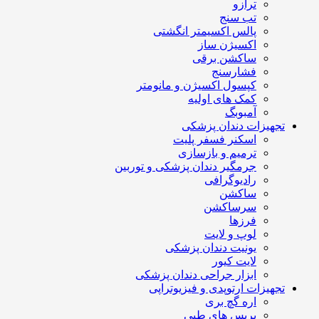
ترازو
تب سنج
پالس اکسیمتر انگشتی
اکسیژن ساز
ساکشن برقی
فشارسنج
کپسول اکسیژن و مانومتر
کمک های اولیه
آمبوبگ
تجهیزات دندان پزشکی
اسکنر فسفر پلیت
ترمیم و بازسازی
جرمگیر دندان پزشکی و توربین
رادیوگرافی
ساکشن
سرساکشن
فرزها
لوپ و لایت
یونیت دندان پزشکی
لایت کیور
ابزار جراحی دندان پزشکی
تجهیزات ارتوپدی و فیزیوتراپی
اره گچ بری
بریس های طبی