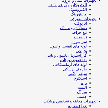
تجهیزات قلبی و عروقی
الکتروکاردیوگرافی ECG
الکتروشوک
مانیتورینگ
تجهیزات مصرفی
آنژیوکت
دستکش و ماسک
تیغ جراحی
تزریقات
سر سوزن
لوله های تنفسی و سوند
نخ بخیه
گاز استریل، تامپون و باند
ضدعفونی و بتادین
لوله های آزمایشگاهی
ظروف پزشکی
سیفی باکس
اسپکلوم
پنبه
البسه
سرنگ
چسب
تجهیزات معاینه و تشخیص پزشکی
چراغ معاینه