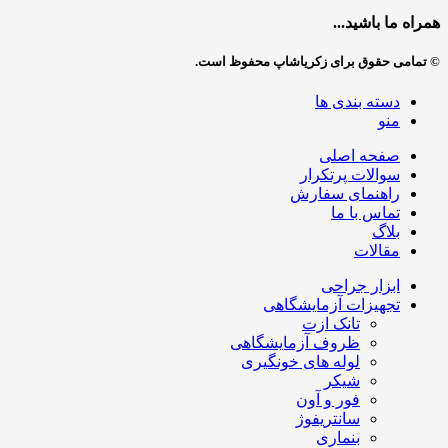
همراه ما باشید...
© تمامی حقوق برای زکریاشاپ محفوظ است.
دسته بندی ها
منو
صفحه اصلی
سوالات پرتکرار
راهنمای سفارش
تماس با ما
بلاگ
مقالات
ابزار جراحی
تجهیزات آزمایشگاهی
تانک ازت
ظروف آزمایشگاهی
لوله های خونگیری
شیکر
فور و آون
سانتریفوژ
بنماری