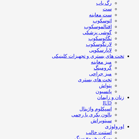
رگ یاب
ست
ست معاینه
اتوسکوپ
افتالموسکوپ
گوشی پزشکی
نگاتوسکوپ
لارنگوسکوپ
لاپارسکوپی
تخت های بستری و تجهیزات کلینیکی
میز معاینه
گرومینگ
میز جراحی
تخت های بستری
پتواش
پانسیون
زنان و زایمان
IUD
اسپکلوم واژینال
بالون بکری یا رحمی
سیتوبراش
اورولوژی
استنت حالب
بسکت خروج سنگ