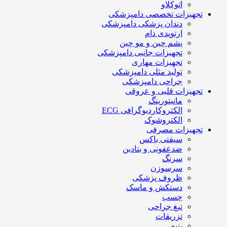
اتوکلاو
تجهیزات تخصصی دامپزشکی
دندان پزشکی دامپزشکی
ارتوپدی دام
پشم چین و مو چین
تجهیزات جانبی دامپزشکی
تجهیزات مهاری
تولید مثلی دامپزشکی
جراحی دامپزشکی
تجهیزات قلبی و عروقی
مانیتورینگ
الکتروکاردیوگرافی ECG
الکتروشوک
تجهیزات مصرفی
سیفتی باکس
ضدعفونی و بتادین
سرنگ
سرسوزن
ظروف پزشکی
دستکش و ماسک
چسب
تیغ جراحی
تزریقات
پنبه