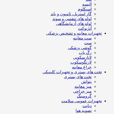
البسه
اسپکلوم
گاز استریل، تامپون و باند
لوله های تنفسی و سوند
لوله های آزمایشگاهی
آنژیوکت
تجهیزات معاینه و تشخیص پزشکی
ست معاینه
ست
گوشی پزشکی
رگ یاب
لاپارسکوپی
لارنگوسکوپ
چراغ معاینه
تخت های بستری و تجهیزات کلینیکی
تخت های بستری
پتواش
میز معاینه
میز جراحی
گرومینگ
تجهیزات عمومی سلامت
دیابت
تصویه هوا