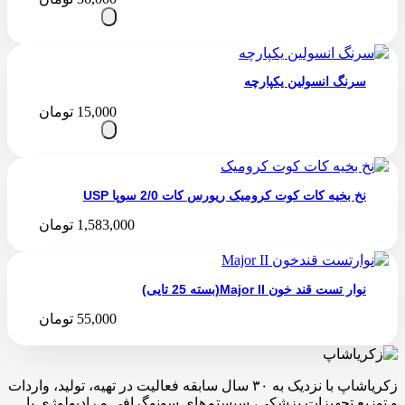
سرنگ انسولین یکپارچه
15,000
تومان
نخ بخیه کات کوت کرومیک ریورس کات 2/0 سوپا USP
1,583,000
تومان
نوار تست قند خون Major II(بسته 25 تایی)
55,000
تومان
زکریاشاپ با نزدیک به ۳۰ سال سابقه فعالیت در تهیه، تولید، واردات
و توزیع تجهیزات پزشکی، سیستم‌های سونوگرافی و رادیولوژی با