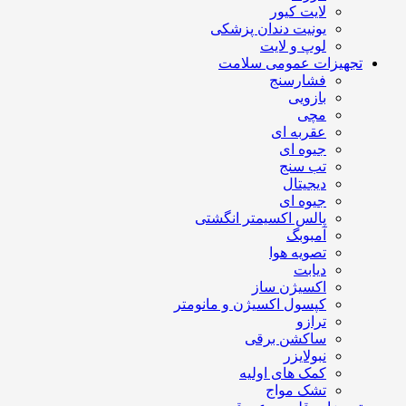
لایت کیور
یونیت دندان پزشکی
لوپ و لایت
تجهیزات عمومی سلامت
فشارسنج
بازویی
مچی
عقربه ای
جیوه ای
تب سنج
دیجیتال
جیوه ای
پالس اکسیمتر انگشتی
آمبوبگ
تصویه هوا
دیابت
اکسیژن ساز
کپسول اکسیژن و مانومتر
ترازو
ساکشن برقی
نبولایزر
کمک های اولیه
تشک مواج