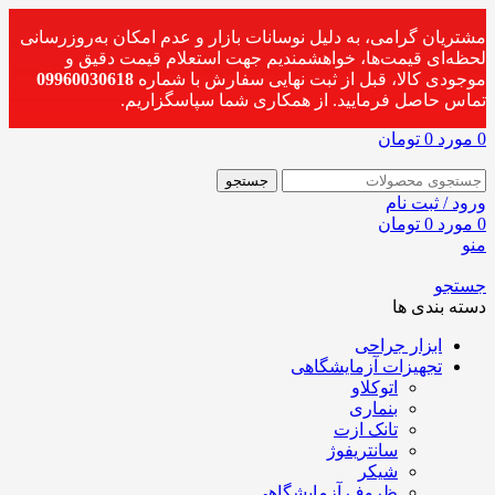
مشتریان گرامی، به دلیل نوسانات بازار و عدم امکان به‌روزرسانی
لحظه‌ای قیمت‌ها، خواهشمندیم جهت استعلام قیمت دقیق و
موجودی کالا، قبل از ثبت نهایی سفارش با شماره
09960030618
تماس حاصل فرمایید. از همکاری شما سپاسگزاریم.
0
مورد
0
تومان
جستجو
ورود / ثبت نام
0
مورد
0
تومان
منو
جستجو
دسته بندی ها
ابزار جراحی
تجهیزات آزمایشگاهی
اتوکلاو
بنماری
تانک ازت
سانتریفوژ
شیکر
ظروف آزمایشگاهی