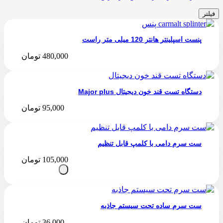
فیلتر
پنست اسپلینتر هانتر 120 میلی متر راست
480,000
تومان
دستگاه تست قند خون دیجیتال Major plus
95,000
تومان
ست سرم دامی با کلمپ قابل تنظیم
105,000
تومان
ست سرم ساده تحت سیستم جاذبه
36,000
تومان