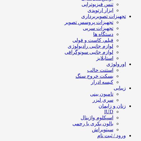
تنس فیزیوتراپی
ابزار ارتوپدی
تجهیزات تصویربرداری
تجهیزات پروسس تصویر
تجهیزات سربی
دستگاه ها
فیلم، کاست و فولی
لوازم جانبی رادیولوژی
لوازم جانبی سونوگرافی
استابلایز
اورولوژی
استنت حالب
بسکت خروج سنگ
کیسه ادرار
زیبایی
تامپون بینی
سری لیزر
زنان و زایمان
IUD
اسپکلوم واژینال
بالون بکری یا رحمی
سیتوبراش
ورود / ثبت نام