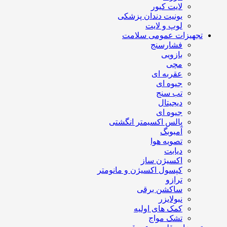
لایت کیور
یونیت دندان پزشکی
لوپ و لایت
تجهیزات عمومی سلامت
فشارسنج
بازویی
مچی
عقربه ای
جیوه ای
تب سنج
دیجیتال
جیوه ای
پالس اکسیمتر انگشتی
آمبوبگ
تصویه هوا
دیابت
اکسیژن ساز
کپسول اکسیژن و مانومتر
ترازو
ساکشن برقی
نبولایزر
کمک های اولیه
تشک مواج