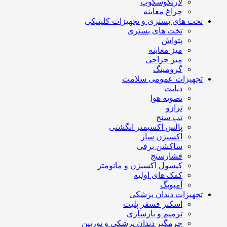
لارنگوسکوپ
چراغ معاینه
تخت های بستری و تجهیزات کلینیکی
تخت های بستری
پتواش
میز معاینه
میز جراحی
گرومینگ
تجهیزات عمومی سلامت
دیابت
تصویه هوا
ترازو
تب سنج
پالس اکسیمتر انگشتی
اکسیژن ساز
ساکشن برقی
فشارسنج
کپسول اکسیژن و مانومتر
کمک های اولیه
آمبوبگ
تجهیزات دندان پزشکی
اسکنر فسفر پلیت
ترمیم و بازسازی
جرمگیر دندان پزشکی و توربین