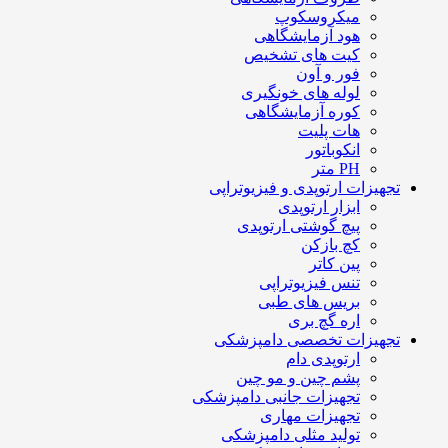
میکروسکوپ
هود آزمایشگاهی
کیت های تشخیص
فور و آون
لوله های خونگیری
کوره آزمایشگاهی
هات پلیت
انکوباتور
PH متر
تجهیزات ارتوپدی و فیزیوتراپی
ابزار ارتوپدی
پیچ گوشتی ارتوپدی
کچ بازکن
پین کاتر
تنس فیزیوتراپی
بریس های طبی
اره گچ بری
تجهیزات تخصصی دامپزشکی
ارتوپدی دام
پشم چین و مو چین
تجهیزات جانبی دامپزشکی
تجهیزات مهاری
تولید مثلی دامپزشکی