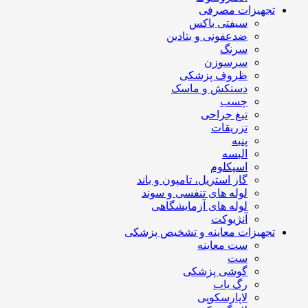
تجهیزات مصرفی
سیفتی باکس
ضدعفونی و بتادین
سرنگ
سرسوزن
ظروف پزشکی
دستکش و ماسک
چسب
تیغ جراحی
تزریقات
پنبه
البسه
اسپکلوم
گاز استریل، تامپون و باند
لوله های تنفسی و سوند
لوله های آزمایشگاهی
آنژیوکت
تجهیزات معاینه و تشخیص پزشکی
ست معاینه
ست
گوشی پزشکی
رگ یاب
لاپارسکوپی