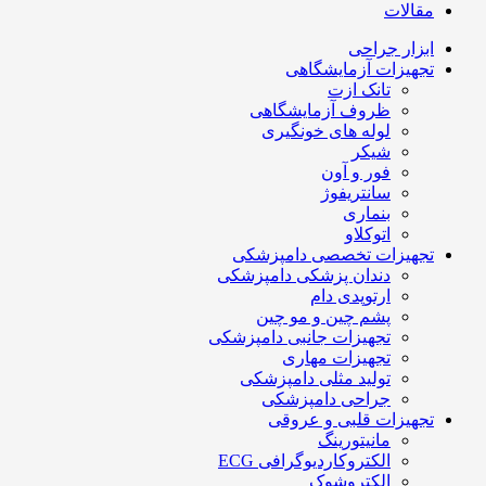
مقالات
ابزار جراحی
تجهیزات آزمایشگاهی
تانک ازت
ظروف آزمایشگاهی
لوله های خونگیری
شیکر
فور و آون
سانتریفوژ
بنماری
اتوکلاو
تجهیزات تخصصی دامپزشکی
دندان پزشکی دامپزشکی
ارتوپدی دام
پشم چین و مو چین
تجهیزات جانبی دامپزشکی
تجهیزات مهاری
تولید مثلی دامپزشکی
جراحی دامپزشکی
تجهیزات قلبی و عروقی
مانیتورینگ
الکتروکاردیوگرافی ECG
الکتروشوک