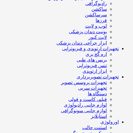
رادیوگرافی
ساکشن
سرساکشن
فرزها
لوپ و لایت
یونیت دندان پزشکی
لایت کیور
ابزار جراحی دندان پزشکی
تجهیزات ارتوپدی و فیزیوتراپی
اره گچ بری
بریس های طبی
تنس فیزیوتراپی
ابزار ارتوپدی
تجهیزات تصویربرداری
تجهیزات پروسس تصویر
تجهیزات سربی
دستگاه ها
فیلم، کاست و فولی
لوازم جانبی رادیولوژی
لوازم جانبی سونوگرافی
استابلایز
اورولوژی
استنت حالب