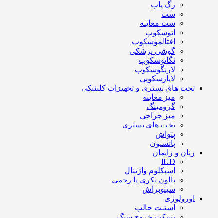
رگ یاب
ست
ست معاینه
اتوسکوپ
افتالموسکوپ
گوشی پزشکی
نگاتوسکوپ
لارنگوسکوپ
لاپارسکوپی
تخت های بستری و تجهیزات کلینیکی
میز معاینه
گرومینگ
میز جراحی
تخت های بستری
پتواش
پانسیون
زنان و زایمان
IUD
اسپکلوم واژینال
بالون بکری یا رحمی
سیتوبراش
اورولوژی
استنت حالب
بسکت خروج سنگ