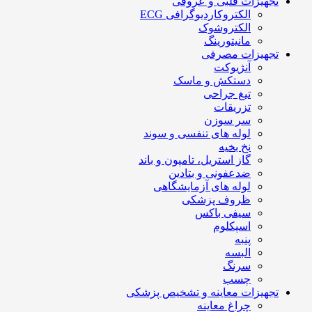
تجهیزات قلبی و عروقی
الکتروکاردیوگرافی ECG
الکتروشوک
مانیتورینگ
تجهیزات مصرفی
آنژیوکت
دستکش و ماسک
تیغ جراحی
تزریقات
سر سوزن
لوله های تنفسی و سوند
نخ بخیه
گاز استریل، تامپون و باند
ضدعفونی و بتادین
لوله های آزمایشگاهی
ظروف پزشکی
سیفی باکس
اسپکلوم
پنبه
البسه
سرنگ
چسب
تجهیزات معاینه و تشخیص پزشکی
چراغ معاینه