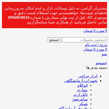
مشتریان گرامی، به دلیل نوسانات بازار و عدم امکان به‌روزرسانی
لحظه‌ای قیمت‌ها، خواهشمندیم جهت استعلام قیمت دقیق و
موجودی کالا، قبل از ثبت نهایی سفارش با شماره
09960030618
تماس حاصل فرمایید. از همکاری شما سپاسگزاریم.
0
مورد
0
تومان
جستجو
ورود / ثبت نام
0
مورد
0
تومان
منو
جستجو
دسته بندی ها
ابزار جراحی
تجهیزات آزمایشگاهی
اتوکلاو
بنماری
تانک ازت
سانتریفوژ
شیکر
ظروف آزمایشگاهی