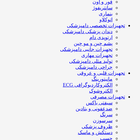
فور و آون
سانتریفوژ
بنماری
اتوکلاو
تجهیزات تخصصی دامپزشکی
دندان پزشکی دامپزشکی
ارتوپدی دام
پشم چین و مو چین
تجهیزات جانبی دامپزشکی
تجهیزات مهاری
تولید مثلی دامپزشکی
جراحی دامپزشکی
تجهیزات قلبی و عروقی
مانیتورینگ
الکتروکاردیوگرافی ECG
الکتروشوک
تجهیزات مصرفی
سیفتی باکس
ضدعفونی و بتادین
سرنگ
سرسوزن
ظروف پزشکی
دستکش و ماسک
چسب