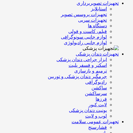
تجهیزات تصویربرداری
استابلایز
تجهیزات پروسس تصویر
تجهیزات سربی
دستگاه ها
فیلم، کاست و فولی
لوازم جانبی سونوگرافی
لوازم جانبی رادیولوژی
تجهیزات دندان پزشکی
ابزار جراحی دندان پزشکی
اسکنر و فسفر پلیت
ترمیم و بازسازی
جرمگیر دندان پزشکی و توربین
رادیوگرافی
ساکشن
سرساکشن
فرزها
لایت کیور
یونیت دندان پزشکی
لوپ و لایت
تجهیزات عمومی سلامت
فشارسنج
بازویی