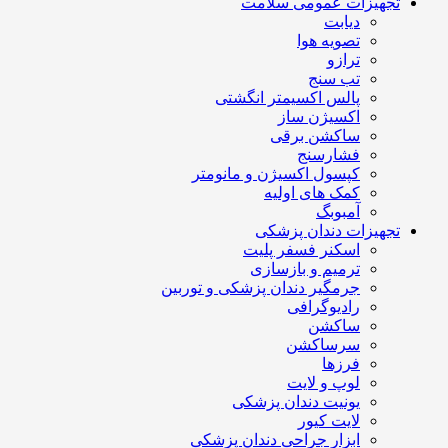
تجهیزات عمومی سلامت
دیابت
تصویه هوا
ترازو
تب سنج
پالس اکسیمتر انگشتی
اکسیژن ساز
ساکشن برقی
فشارسنج
کپسول اکسیژن و مانومتر
کمک های اولیه
آمبوبگ
تجهیزات دندان پزشکی
اسکنر فسفر پلیت
ترمیم و بازسازی
جرمگیر دندان پزشکی و توربین
رادیوگرافی
ساکشن
سرساکشن
فرزها
لوپ و لایت
یونیت دندان پزشکی
لایت کیور
ابزار جراحی دندان پزشکی