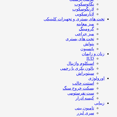
نگاتوسکوپ
لارنگوسکوپ
لاپارسکوپی
تخت های بستری و تجهیزات کلینیکی
میز معاینه
گرومینگ
میز جراحی
تخت های بستری
پتواش
پانسیون
زنان و زایمان
IUD
اسپکلوم واژینال
بالون بکری یا رحمی
سیتوبراش
اورولوژی
استنت حالب
بسکت خروج سنگ
ست نفرستومی
کیسه ادرار
زیبایی
تامپون بینی
سری لیزر