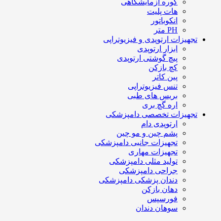
کوره آزمایشگاهی
هات پلیت
انکوباتور
PH متر
تجهیزات ارتوپدی و فیزیوتراپی
ابزار ارتوپدی
پیچ گوشتی ارتوپدی
کچ بازکن
پین کاتر
تنس فیزیوتراپی
بریس های طبی
اره گچ بری
تجهیزات تخصصی دامپزشکی
ارتوپدی دام
پشم چین و مو چین
تجهیزات جانبی دامپزشکی
تجهیزات مهاری
تولید مثلی دامپزشکی
جراحی دامپزشکی
دندان پزشکی دامپزشکی
دهان بازکن
فورسپس
سوهان دندان