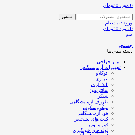
0
مورد
0
تومان
جستجو
ورود / ثبت نام
0
مورد
0
تومان
منو
جستجو
دسته بندی ها
ابزار جراحی
تجهیزات آزمایشگاهی
اتوکلاو
بنماری
تانک ازت
سانتریفوژ
شیکر
ظروف آزمایشگاهی
میکروسکوپ
هود آزمایشگاهی
کیت های تشخیص
فور و آون
لوله های خونگیری