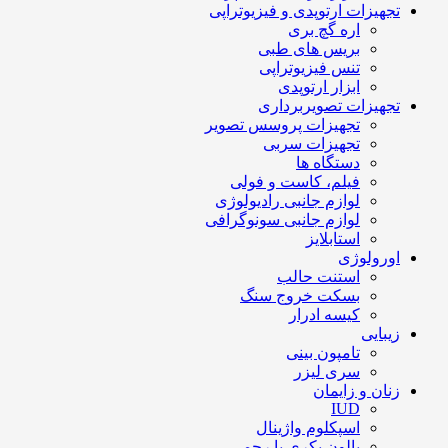
تجهیزات ارتوپدی و فیزیوتراپی
اره گچ بری
بریس های طبی
تنس فیزیوتراپی
ابزار ارتوپدی
تجهیزات تصویربرداری
تجهیزات پروسس تصویر
تجهیزات سربی
دستگاه ها
فیلم، کاست و فولی
لوازم جانبی رادیولوژی
لوازم جانبی سونوگرافی
استابلایز
اورولوژی
استنت حالب
بسکت خروج سنگ
کیسه ادرار
زیبایی
تامپون بینی
سری لیزر
زنان و زایمان
IUD
اسپکلوم واژینال
بالون بکری یا رحمی