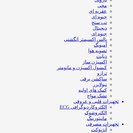
مچی
عقربه ای
جیوه ای
تب سنج
دیجیتال
جیوه ای
پالس اکسیمتر انگشتی
آمبوبگ
تصویه هوا
دیابت
اکسیژن ساز
کپسول اکسیژن و مانومتر
ترازو
ساکشن برقی
نبولایزر
کمک های اولیه
تشک مواج
تجهیزات قلبی و عروقی
الکتروکاردیوگرافی ECG
الکتروشوک
مانیتورینگ
تجهیزات مصرفی
آنژیوکت