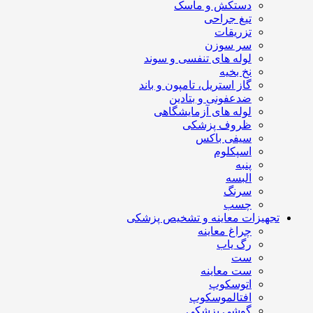
دستکش و ماسک
تیغ جراحی
تزریقات
سر سوزن
لوله های تنفسی و سوند
نخ بخیه
گاز استریل، تامپون و باند
ضدعفونی و بتادین
لوله های آزمایشگاهی
ظروف پزشکی
سیفی باکس
اسپکلوم
پنبه
البسه
سرنگ
چسب
تجهیزات معاینه و تشخیص پزشکی
چراغ معاینه
رگ یاب
ست
ست معاینه
اتوسکوپ
افتالموسکوپ
گوشی پزشکی