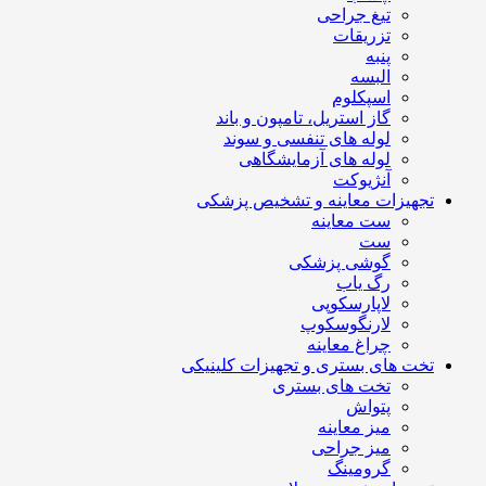
تیغ جراحی
تزریقات
پنبه
البسه
اسپکلوم
گاز استریل، تامپون و باند
لوله های تنفسی و سوند
لوله های آزمایشگاهی
آنژیوکت
تجهیزات معاینه و تشخیص پزشکی
ست معاینه
ست
گوشی پزشکی
رگ یاب
لاپارسکوپی
لارنگوسکوپ
چراغ معاینه
تخت های بستری و تجهیزات کلینیکی
تخت های بستری
پتواش
میز معاینه
میز جراحی
گرومینگ