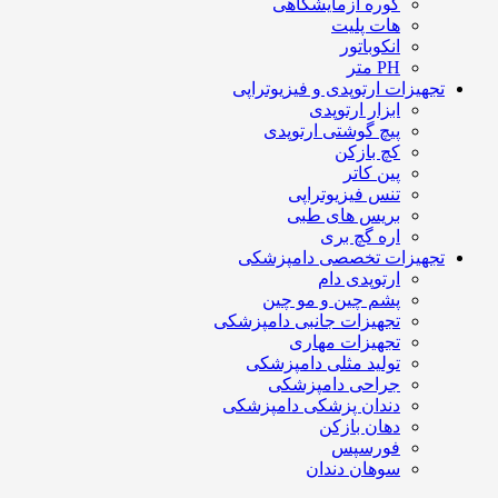
کوره آزمایشگاهی
هات پلیت
انکوباتور
PH متر
تجهیزات ارتوپدی و فیزیوتراپی
ابزار ارتوپدی
پیچ گوشتی ارتوپدی
کچ بازکن
پین کاتر
تنس فیزیوتراپی
بریس های طبی
اره گچ بری
تجهیزات تخصصی دامپزشکی
ارتوپدی دام
پشم چین و مو چین
تجهیزات جانبی دامپزشکی
تجهیزات مهاری
تولید مثلی دامپزشکی
جراحی دامپزشکی
دندان پزشکی دامپزشکی
دهان بازکن
فورسپس
سوهان دندان