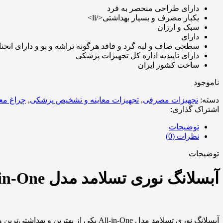
دارای طراحی منحصر به فرد
یکبار مصرف و بسیار بهداشتی</li>
سبک و ارزان
دارای
سطحی صاف و لبه گرد و فاقد هرگونه تراشه و بو و دارای انحن
دارای تاییدیه اداره کل تجهیزات پزشکی
ساخت کشور ایران
ناموجود
دسته:
تجهیزات مصرفی
,
تجهیزات معاینه و تشخیص پزشکی
,
چراغ معا
اشتراک گذاری:
توضیحات
نظرات (0)
توضیحات
آبسلانگ نوری تسلامد مدل All-in-One
آبسلانگ نوری تسلامد مدل All-in-One یکی از بهترین و بهداشتی‌ترین و در‌عین‌حال دقیق‌ترین آبسلانگ‌ها در دنیا است و