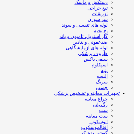
دستکش و ماسک
تیغ جراحی
تزریقات
سر سوزن
لوله های تنفسی و سوند
نخ بخیه
گاز استریل، تامپون و باند
ضدعفونی و بتادین
لوله های آزمایشگاهی
ظروف پزشکی
سیفی باکس
اسپکلوم
پنبه
البسه
سرنگ
چسب
تجهیزات معاینه و تشخیص پزشکی
چراغ معاینه
رگ یاب
ست
ست معاینه
اتوسکوپ
افتالموسکوپ
گوشی پزشکی