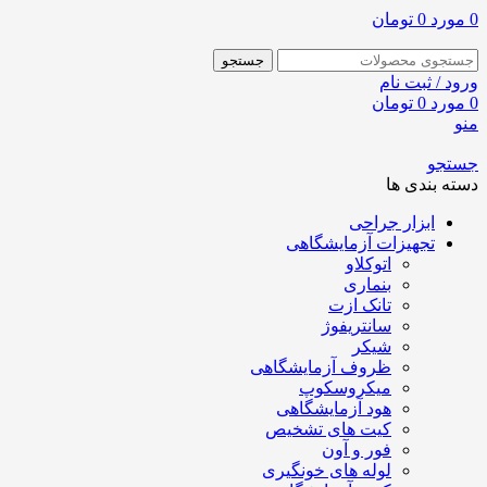
0
مورد
0
تومان
جستجو
ورود / ثبت نام
0
مورد
0
تومان
منو
جستجو
دسته بندی ها
ابزار جراحی
تجهیزات آزمایشگاهی
اتوکلاو
بنماری
تانک ازت
سانتریفوژ
شیکر
ظروف آزمایشگاهی
میکروسکوپ
هود آزمایشگاهی
کیت های تشخیص
فور و آون
لوله های خونگیری