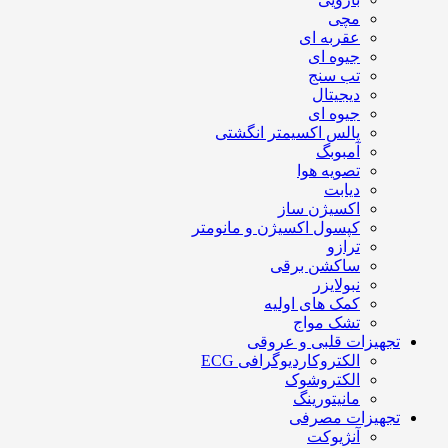
مچی
عقربه ای
جیوه ای
تب سنج
دیجیتال
جیوه ای
پالس اکسیمتر انگشتی
آمبوبگ
تصویه هوا
دیابت
اکسیژن ساز
کپسول اکسیژن و مانومتر
ترازو
ساکشن برقی
نبولایزر
کمک های اولیه
تشک مواج
تجهیزات قلبی و عروقی
الکتروکاردیوگرافی ECG
الکتروشوک
مانیتورینگ
تجهیزات مصرفی
آنژیوکت