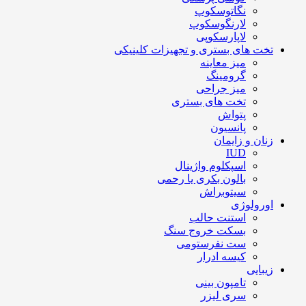
نگاتوسکوپ
لارنگوسکوپ
لاپارسکوپی
تخت های بستری و تجهیزات کلینیکی
میز معاینه
گرومینگ
میز جراحی
تخت های بستری
پتواش
پانسیون
زنان و زایمان
IUD
اسپکلوم واژینال
بالون بکری یا رحمی
سیتوبراش
اورولوژی
استنت حالب
بسکت خروج سنگ
ست نفرستومی
کیسه ادرار
زیبایی
تامپون بینی
سری لیزر