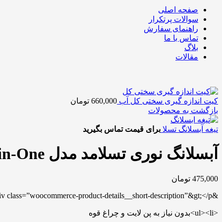
صفحه اصلی
سوالات پرتکرار
راهنمای سفارش
تماس با ما
بلاگ
مقالات
کیت اندازه گیری سختی کل آب
660,000
تومان
بازگشت به محصولات
تیغه آبسلانگ تسلا
برای قیمت تماس بگیرید
آبسلانگ نوری تسلامد مدل All-in-One
475,000
تومان
&amp;amp;amp;amp;amp;amp;lt;div class=”woocommerce-product-details__short-description”&gt;</p>
<ul><li>بدون نیاز به پن لایت و چراغ قوه