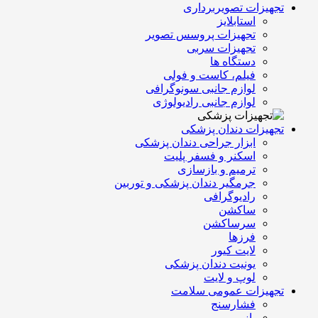
تجهیزات تصویربرداری
استابلایز
تجهیزات پروسس تصویر
تجهیزات سربی
دستگاه ها
فیلم، کاست و فولی
لوازم جانبی سونوگرافی
لوازم جانبی رادیولوژی
تجهیزات دندان پزشکی
ابزار جراحی دندان پزشکی
اسکنر و فسفر پلیت
ترمیم و بازسازی
جرمگیر دندان پزشکی و توربین
رادیوگرافی
ساکشن
سرساکشن
فرزها
لایت کیور
یونیت دندان پزشکی
لوپ و لایت
تجهیزات عمومی سلامت
فشارسنج
بازویی