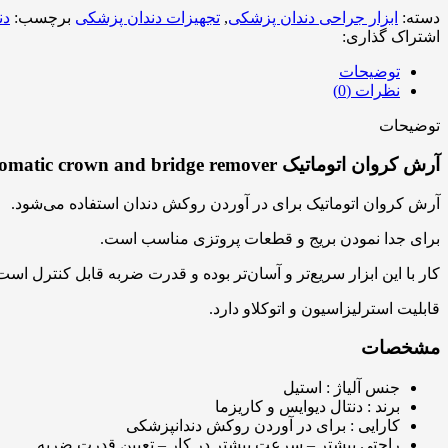
دسته:
ابزار جراحی دندان پزشکی
,
تجهیزات دندان پزشکی
برچسب:
دن
اشتراک گذاری:
توضیحات
نظرات (0)
توضیحات
آرش کروان اتوماتیک Automatic crown and bridge remover:
آرش کروان اتوماتیک برای در آوردن روکش دندان استفاده می‌شود.
برای جدا نمودن بریج و قطعات پروتزی مناسب است.
کار با این ابزار سریع‌تر و آسان‌تر بوده و قدرت ضربه قابل کنترل است
قابلیت استرلیزاسیون و اتوکلاو دارد.
مشخصات
جنس آلیاژ : استیل
برند : دنتال دیوایس و کاریزما
کارایی : برای در آوردن روکش دندانپزشکی
راحتی بیشتر – سرعت بیشتر در کار – تعیین قدرت ضربه