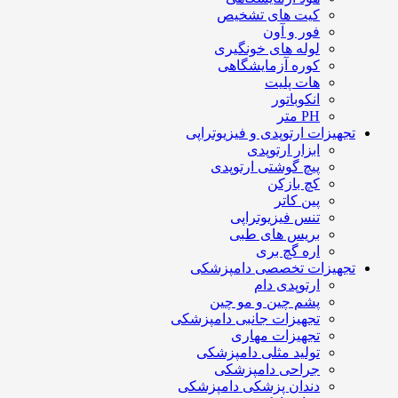
کیت های تشخیص
فور و آون
لوله های خونگیری
کوره آزمایشگاهی
هات پلیت
انکوباتور
PH متر
تجهیزات ارتوپدی و فیزیوتراپی
ابزار ارتوپدی
پیچ گوشتی ارتوپدی
کچ بازکن
پین کاتر
تنس فیزیوتراپی
بریس های طبی
اره گچ بری
تجهیزات تخصصی دامپزشکی
ارتوپدی دام
پشم چین و مو چین
تجهیزات جانبی دامپزشکی
تجهیزات مهاری
تولید مثلی دامپزشکی
جراحی دامپزشکی
دندان پزشکی دامپزشکی