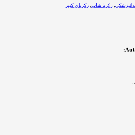
دانپزشکی
,
زکریا شاپ
,
زکریای کبیر
.