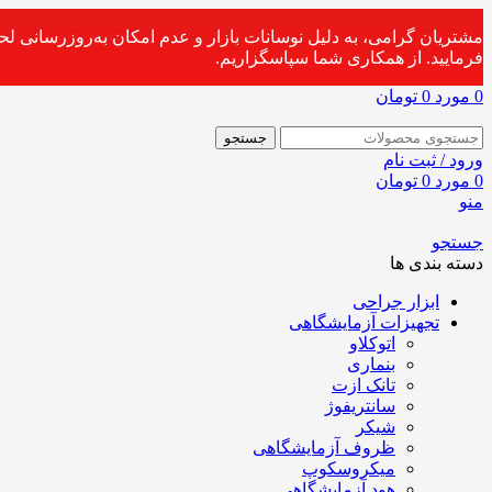
مشتریان گرامی، به دلیل نوسانات بازار و عدم امکان به‌روزرسانی ل
فرمایید. از همکاری شما سپاسگزاریم.
0
مورد
0
تومان
جستجو
ورود / ثبت نام
0
مورد
0
تومان
منو
جستجو
دسته بندی ها
ابزار جراحی
تجهیزات آزمایشگاهی
اتوکلاو
بنماری
تانک ازت
سانتریفوژ
شیکر
ظروف آزمایشگاهی
میکروسکوپ
هود آزمایشگاهی