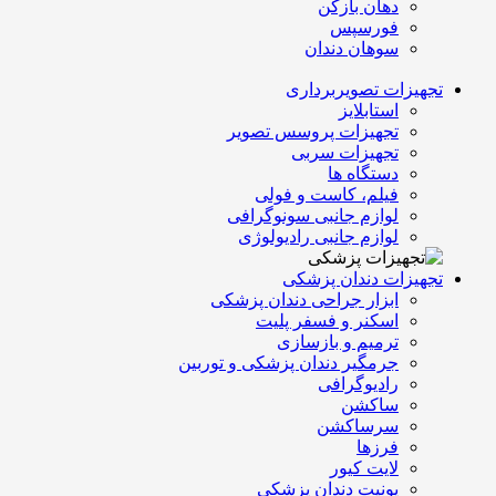
دهان بازکن
فورسپس
سوهان دندان
تجهیزات تصویربرداری
استابلایز
تجهیزات پروسس تصویر
تجهیزات سربی
دستگاه ها
فیلم، کاست و فولی
لوازم جانبی سونوگرافی
لوازم جانبی رادیولوژی
تجهیزات دندان پزشکی
ابزار جراحی دندان پزشکی
اسکنر و فسفر پلیت
ترمیم و بازسازی
جرمگیر دندان پزشکی و توربین
رادیوگرافی
ساکشن
سرساکشن
فرزها
لایت کیور
یونیت دندان پزشکی