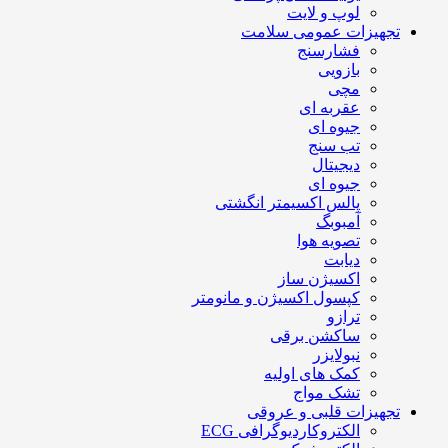
لوپ و لایت
تجهیزات عمومی سلامت
فشارسنج
بازویی
مچی
عقربه ای
جیوه ای
تب سنج
دیجیتال
جیوه ای
پالس اکسیمتر انگشتی
آمبوبگ
تصویه هوا
دیابت
اکسیژن ساز
کپسول اکسیژن و مانومتر
ترازو
ساکشن برقی
نبولایزر
کمک های اولیه
تشک مواج
تجهیزات قلبی و عروقی
الکتروکاردیوگرافی ECG