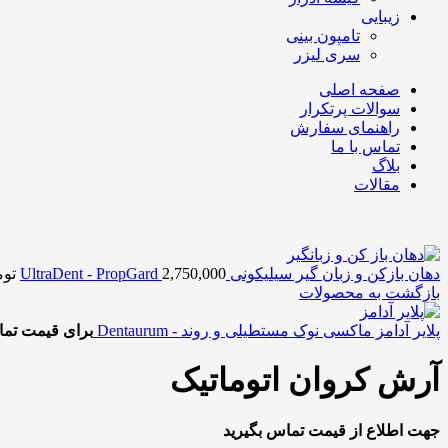
زیبایی
تامپون بینی
سری لیزر
صفحه اصلی
سوالات پرتکرار
راهنمای سفارش
تماس با ما
بلاگ
مقالات
دهان بازکن و زبان گیر سیلیکونی UltraDent - PropGard
2,750,000
توم
بازگشت به محصولات
پلایر آدامز ماکسی نوک مستطیلی و روند - Dentaurum
برای قیمت تما
آرش کروان اتوماتیک
جهت اطلاع از قیمت تماس بگیرید