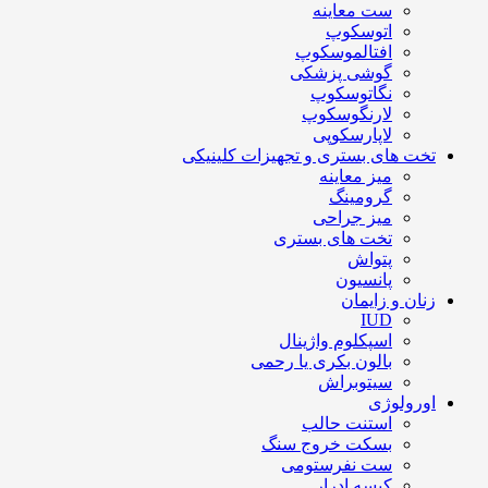
ست معاینه
اتوسکوپ
افتالموسکوپ
گوشی پزشکی
نگاتوسکوپ
لارنگوسکوپ
لاپارسکوپی
تخت های بستری و تجهیزات کلینیکی
میز معاینه
گرومینگ
میز جراحی
تخت های بستری
پتواش
پانسیون
زنان و زایمان
IUD
اسپکلوم واژینال
بالون بکری یا رحمی
سیتوبراش
اورولوژی
استنت حالب
بسکت خروج سنگ
ست نفرستومی
کیسه ادرار