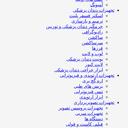
آمبوبگ
تجهیزات دندان پزشکی
اسکنر فسفر پلیت
ترمیم و بازسازی
جرمگیر دندان پزشکی و توربین
رادیوگرافی
ساکشن
سرساکشن
فرزها
لوپ و لایت
یونیت دندان پزشکی
لایت کیور
ابزار جراحی دندان پزشکی
تجهیزات ارتوپدی و فیزیوتراپی
اره گچ بری
بریس های طبی
تنس فیزیوتراپی
ابزار ارتوپدی
تجهیزات تصویربرداری
تجهیزات پروسس تصویر
تجهیزات سربی
دستگاه ها
فیلم، کاست و فولی