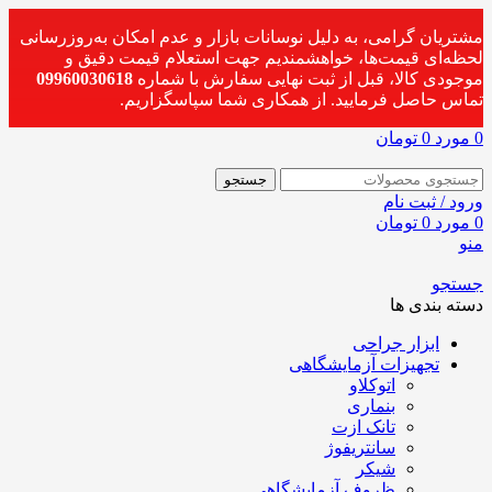
مشتریان گرامی، به دلیل نوسانات بازار و عدم امکان به‌روزرسانی
لحظه‌ای قیمت‌ها، خواهشمندیم جهت استعلام قیمت دقیق و
موجودی کالا، قبل از ثبت نهایی سفارش با شماره
09960030618
تماس حاصل فرمایید. از همکاری شما سپاسگزاریم.
0
مورد
0
تومان
جستجو
ورود / ثبت نام
0
مورد
0
تومان
منو
جستجو
دسته بندی ها
ابزار جراحی
تجهیزات آزمایشگاهی
اتوکلاو
بنماری
تانک ازت
سانتریفوژ
شیکر
ظروف آزمایشگاهی