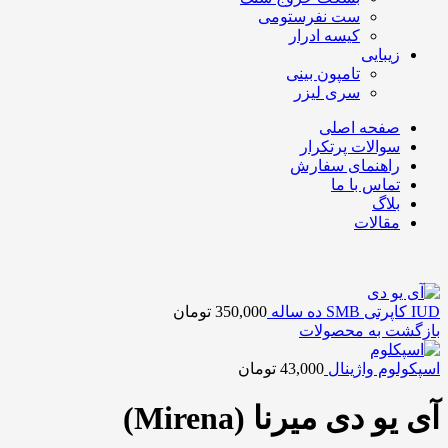
ست نفرستومی
کیسه ادرار
زیبایی
تامپون بینی
سری لیزر
صفحه اصلی
سوالات پرتکرار
راهنمای سفارش
تماس با ما
بلاگ
مقالات
IUD کاپرتی SMB ده ساله
350,000
تومان
بازگشت به محصولات
اسپکولوم واژینال
43,000
تومان
آی یو دی میرنا (Mirena)