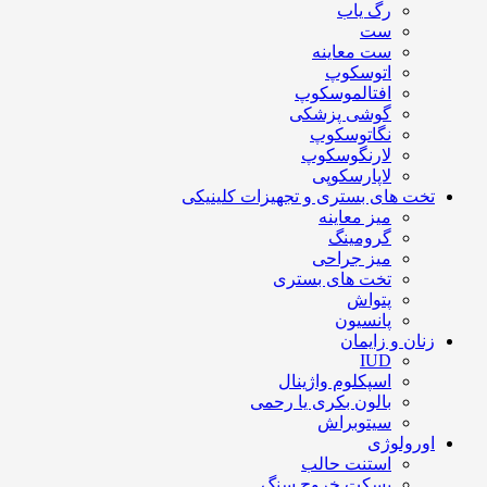
رگ یاب
ست
ست معاینه
اتوسکوپ
افتالموسکوپ
گوشی پزشکی
نگاتوسکوپ
لارنگوسکوپ
لاپارسکوپی
تخت های بستری و تجهیزات کلینیکی
میز معاینه
گرومینگ
میز جراحی
تخت های بستری
پتواش
پانسیون
زنان و زایمان
IUD
اسپکلوم واژینال
بالون بکری یا رحمی
سیتوبراش
اورولوژی
استنت حالب
بسکت خروج سنگ