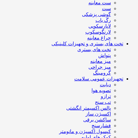
ست معاینه
ست
گوشی پزشکی
رگ یاب
لاپارسکوپی
لارنگوسکوپ
چراغ معاینه
تخت های بستری و تجهیزات کلینیکی
تخت های بستری
پتواش
میز معاینه
میز جراحی
گرومینگ
تجهیزات عمومی سلامت
دیابت
تصویه هوا
ترازو
تب سنج
پالس اکسیمتر انگشتی
اکسیژن ساز
ساکشن برقی
فشارسنج
کپسول اکسیژن و مانومتر
کمک های اولیه