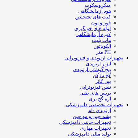
میکروسکوپ
هود آزمایشگاهی
کیت های تشخیص
فور و آون
لوله های خونگیری
کوره آزمایشگاهی
هات پلیت
انکوباتور
PH متر
تجهیزات ارتوپدی و فیزیوتراپی
ابزار ارتوپدی
پیچ گوشتی ارتوپدی
کچ بازکن
پین کاتر
تنس فیزیوتراپی
بریس های طبی
اره گچ بری
تجهیزات تخصصی دامپزشکی
ارتوپدی دام
پشم چین و مو چین
تجهیزات جانبی دامپزشکی
تجهیزات مهاری
تولید مثلی دامپزشکی