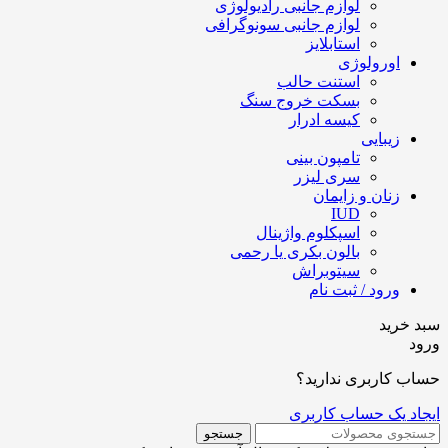
لوازم جانبی رادیولوژی
لوازم جانبی سونوگرافی
استابلایز
اورولوژی
استنت حالب
بسکت خروج سنگ
کیسه ادرار
زیبایی
تامپون بینی
سری لیزر
زنان و زایمان
IUD
اسپکلوم واژینال
بالون بکری یا رحمی
سیتوبراش
ورود / ثبت نام
سبد خرید
ورود
حساب کاربری ندارید؟
ایجاد یک حساب کاربری
جستجو