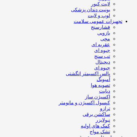
لایت کیور
یونیت دندان پزشکی
لوپ و لایت
تجهیزات عمومی سلامت
فشارسنج
بازویی
مچی
عقربه ای
جیوه ای
تب سنج
دیجیتال
جیوه ای
پالس اکسیمتر انگشتی
آمبوبگ
تصویه هوا
دیابت
اکسیژن ساز
کپسول اکسیژن و مانومتر
ترازو
ساکشن برقی
نبولایزر
کمک های اولیه
تشک مواج