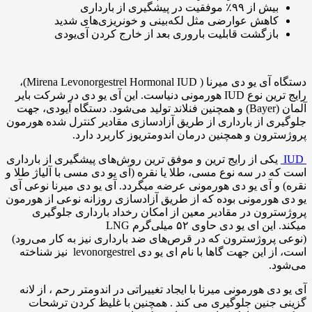
بیش از ۹۹٪ موفقیت در پیشگیری از بارداری
کاهش عوارضی مثل لکه‌بینی و خونریزی‌های شدید
بازگشت قابلیت باروری بعد از خارج کردن آی‌یودی
دستگاه آی یو دی میرنا ( Mirena Levonorgestrel Hormonal IUD)،
رایج ترین نوع IUD هورمونی دنیاست. این آی یو دی در شرکت بایر
آلمان (Bayer) و همچنین فنلاند تولید می‌شود. دستگاه آیودی، جهت
جلوگیری از بارداری از طریق آزادسازی مقادیر کنترل شده هورمون
پروژسترون و همچنین درمان اندومتریوز کاربرد دارد.
IUD
یکی از رایج ترین و موفق ترین روش‌های پیشگیری از بارداری
است که در سه نوع مسی، طلا یا نقره (آی یو دی مسی با آلیاژ طلا و
نقره) و آی یو دی هورمونی عرضه میگردد. آی یو دی میرنا نوعی آی
یو دی هورمونی بوده که از طریق آزادسازی روزانه نوعی از هورمون
پروژسترون در مقادیر معین از امکان رخداد بارداری جلوگیری
میکند. این ای یو دی حاوی ۵۲ میلی‌گرم LNG
(نوعی پروژسترون که در قرص‌های ضد بارداری نیز به کار می‌رود)
است، از این جهت گاها با نام ای یو دی levonorgestrel نیز شناخته
می‌شود.
آی یو دی هورمونی میرنا با ایجاد تغییراتی در اندومتر رحم ، از لانه
گزینی جنین جلوگیری می کند . همچنین با غلیظ کردن ترشحات