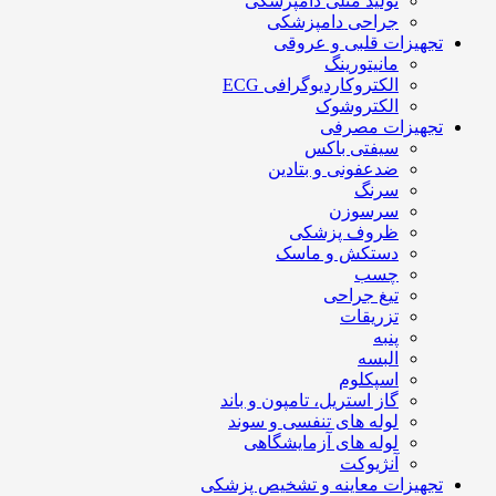
تولید مثلی دامپزشکی
جراحی دامپزشکی
تجهیزات قلبی و عروقی
مانیتورینگ
الکتروکاردیوگرافی ECG
الکتروشوک
تجهیزات مصرفی
سیفتی باکس
ضدعفونی و بتادین
سرنگ
سرسوزن
ظروف پزشکی
دستکش و ماسک
چسب
تیغ جراحی
تزریقات
پنبه
البسه
اسپکلوم
گاز استریل، تامپون و باند
لوله های تنفسی و سوند
لوله های آزمایشگاهی
آنژیوکت
تجهیزات معاینه و تشخیص پزشکی