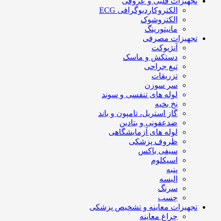
تجهیزات قلبی و عروقی
الکتروکاردیوگرافی ECG
الکتروشوک
مانیتورینگ
تجهیزات مصرفی
آنژیوکت
دستکش و ماسک
تیغ جراحی
تزریقات
سر سوزن
لوله های تنفسی و سوند
نخ بخیه
گاز استریل، تامپون و باند
ضدعفونی و بتادین
لوله های آزمایشگاهی
ظروف پزشکی
سیفی باکس
اسپکلوم
پنبه
البسه
سرنگ
چسب
تجهیزات معاینه و تشخیص پزشکی
چراغ معاینه