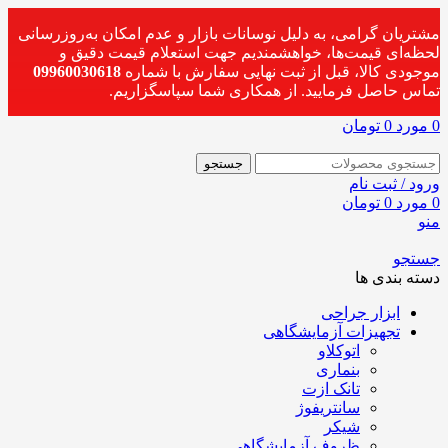
مشتریان گرامی، به دلیل نوسانات بازار و عدم امکان به‌روزرسانی
لحظه‌ای قیمت‌ها، خواهشمندیم جهت استعلام قیمت دقیق و
موجودی کالا، قبل از ثبت نهایی سفارش با شماره
09960030618
تماس حاصل فرمایید. از همکاری شما سپاسگزاریم.
0
مورد
0
تومان
جستجو
ورود / ثبت نام
0
مورد
0
تومان
منو
جستجو
دسته بندی ها
ابزار جراحی
تجهیزات آزمایشگاهی
اتوکلاو
بنماری
تانک ازت
سانتریفوژ
شیکر
ظروف آزمایشگاهی