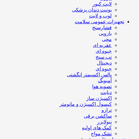
لایت کیور
یونیت دندان پزشکی
لوپ و لایت
تجهیزات عمومی سلامت
فشارسنج
بازویی
مچی
عقربه ای
جیوه ای
تب سنج
دیجیتال
جیوه ای
پالس اکسیمتر انگشتی
آمبوبگ
تصویه هوا
دیابت
اکسیژن ساز
کپسول اکسیژن و مانومتر
ترازو
ساکشن برقی
نبولایزر
کمک های اولیه
تشک مواج