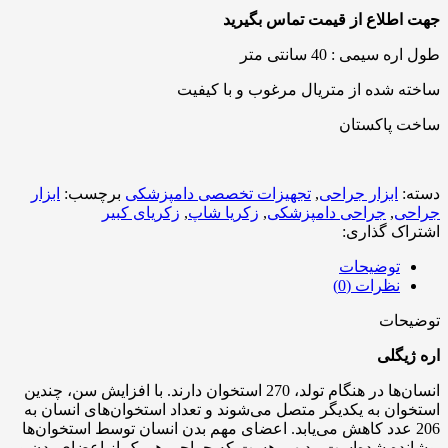
جهت اطلاع از قیمت تماس بگیرید
طول اره سیمی : 40 سانتی متر
ساخته شده از متریال مرغوب و با کیفیت
ساخت پاکستان
دسته:
ابزار جراحی
,
تجهیزات تخصصی دامپزشکی
برچسب:
ابزار
جراحی
,
جراحی دامپزشکی
,
زکریا شاپ
,
زکریای کبیر
اشتراک گذاری:
توضیحات
نظرات (0)
توضیحات
اره ژیگلی
انسان‌ها در هنگام تولد، 270 استخوان دارند. با افزایش سن، چندین
استخوان به یکدیگر متصل می‌شوند و تعداد استخوان‌های انسان به
206 عدد کاهش می‌یابد. اعضای مهم بدن انسان توسط استخوان‌ها
پوشانده شده‌است. بدیهی هست که جراحی هر یک از اعضای بدن و