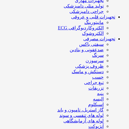
تجهیزات مهاری
تولید مثلی دامپزشکی
جراحی دامپزشکی
تجهیزات قلبی و عروقی
مانیتورینگ
الکتروکاردیوگرافی ECG
الکتروشوک
تجهیزات مصرفی
سیفتی باکس
ضدعفونی و بتادین
سرنگ
سرسوزن
ظروف پزشکی
دستکش و ماسک
چسب
تیغ جراحی
تزریقات
پنبه
البسه
اسپکلوم
گاز استریل، تامپون و باند
لوله های تنفسی و سوند
لوله های آزمایشگاهی
آنژیوکت