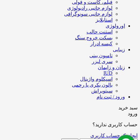
فیلم، کاست و فولی
لوازم جانبی رادیولوژی
لوازم جانبی سونوگرافی
استابلایز
اورولوژی
استنت حالب
بسکت خروج سنگ
کیسه ادرار
زیبایی
تامپون بینی
سری لیزر
زنان و زایمان
IUD
اسپکلوم واژینال
بالون بکری یا رحمی
سیتوبراش
ورود / ثبت نام
سبد خرید
ورود
حساب کاربری ندارید؟
ایجاد یک حساب کاربری