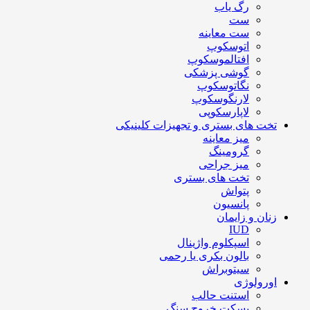
رگ یاب
ست
ست معاینه
اتوسکوپ
افتالموسکوپ
گوشی پزشکی
نگاتوسکوپ
لارنگوسکوپ
لاپارسکوپی
تخت های بستری و تجهیزات کلینیکی
میز معاینه
گرومینگ
میز جراحی
تخت های بستری
پتواش
پانسیون
زنان و زایمان
IUD
اسپکلوم واژینال
بالون بکری یا رحمی
سیتوبراش
اورولوژی
استنت حالب
بسکت خروج سنگ