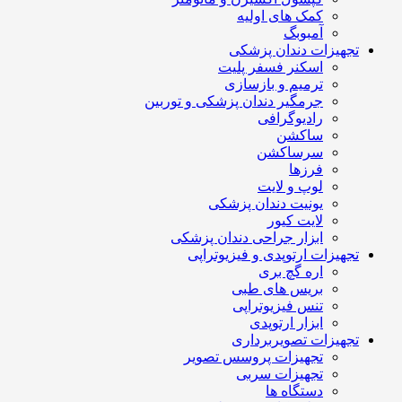
کمک های اولیه
آمبوبگ
تجهیزات دندان پزشکی
اسکنر فسفر پلیت
ترمیم و بازسازی
جرمگیر دندان پزشکی و توربین
رادیوگرافی
ساکشن
سرساکشن
فرزها
لوپ و لایت
یونیت دندان پزشکی
لایت کیور
ابزار جراحی دندان پزشکی
تجهیزات ارتوپدی و فیزیوتراپی
اره گچ بری
بریس های طبی
تنس فیزیوتراپی
ابزار ارتوپدی
تجهیزات تصویربرداری
تجهیزات پروسس تصویر
تجهیزات سربی
دستگاه ها