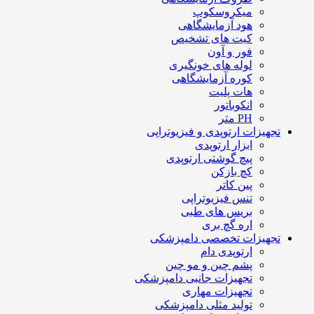
میکروسکوپ
هود آزمایشگاهی
کیت های تشخیص
فور و آون
لوله های خونگیری
کوره آزمایشگاهی
هات پلیت
انکوباتور
PH متر
تجهیزات ارتوپدی و فیزیوتراپی
ابزار ارتوپدی
پیچ گوشتی ارتوپدی
کچ بازکن
پین کاتر
تنس فیزیوتراپی
بریس های طبی
اره گچ بری
تجهیزات تخصصی دامپزشکی
ارتوپدی دام
پشم چین و مو چین
تجهیزات جانبی دامپزشکی
تجهیزات مهاری
تولید مثلی دامپزشکی