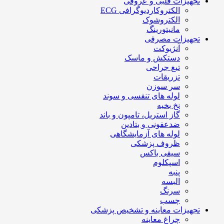
تجهیزات قلبی و عروقی
الکتروکاردیوگرافی ECG
الکتروشوک
مانیتورینگ
تجهیزات مصرفی
آنژیوکت
دستکش و ماسک
تیغ جراحی
تزریقات
سر سوزن
لوله های تنفسی و سوند
نخ بخیه
گاز استریل، تامپون و باند
ضدعفونی و بتادین
لوله های آزمایشگاهی
ظروف پزشکی
سیفی باکس
اسپکلوم
پنبه
البسه
سرنگ
چسب
تجهیزات معاینه و تشخیص پزشکی
چراغ معاینه