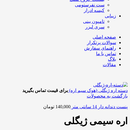
ست نفرستومی
کیسه ادرار
زیبایی
تامپون بینی
سری لیزر
صفحه اصلی
سوالات پرتکرار
راهنمای سفارش
تماس با ما
بلاگ
مقالات
دسته اره ژیگلی (هوک سیم اره)
برای قیمت تماس بگیرید
بازگشت به محصولات
پنست دندانه دار 14 سانتی متر
140,000
تومان
اره سیمی ژیگلی