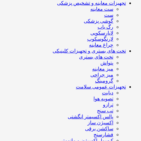
تجهیزات معاینه و تشخیص پزشکی
ست معاینه
ست
گوشی پزشکی
رگ یاب
لاپارسکوپی
لارنگوسکوپ
چراغ معاینه
تخت های بستری و تجهیزات کلینیکی
تخت های بستری
پتواش
میز معاینه
میز جراحی
گرومینگ
تجهیزات عمومی سلامت
دیابت
تصویه هوا
ترازو
تب سنج
پالس اکسیمتر انگشتی
اکسیژن ساز
ساکشن برقی
فشارسنج
کپسول اکسیژن و مانومتر